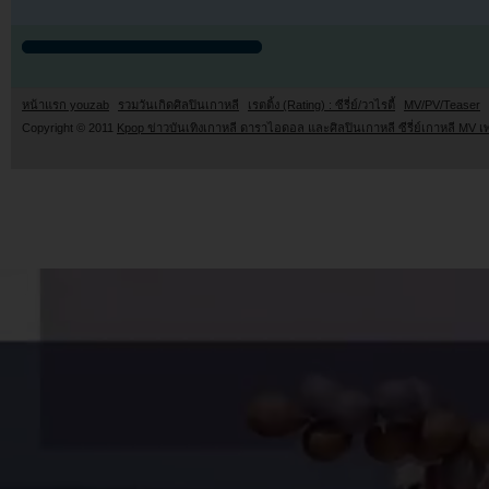
หน้าแรก youzab
รวมวันเกิดศิลปินเกาหลี
เรตติ้ง (Rating) : ซีรี่ย์/วาไรตี้
MV/PV/Teaser
Copyright © 2011
Kpop ข่าวบันเทิงเกาหลี ดาราไอดอล และศิลปินเกาหลี ซีรี่ย์เกาหลี MV เ