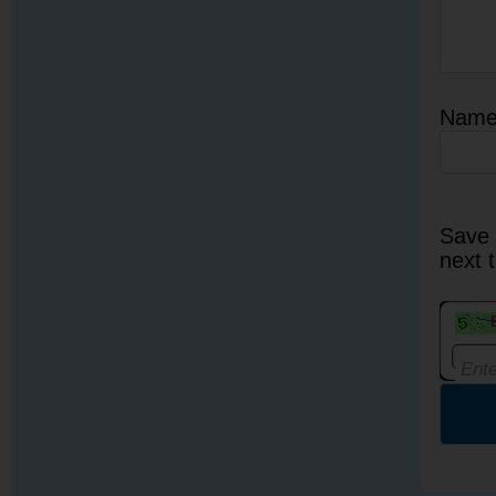
Nam
Save 
next 