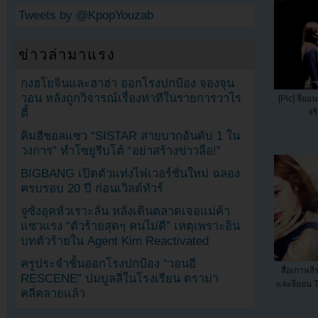
Tweets by @KpopYouzab
ข่าวล่ามาแรง
กงฮโยจินและฮาฮ่า ออกโรงปกป้อง จองจุน
วอน หลังถูกวิจารณ์เรื่องท่าทีในรายการวาไร
[Pic] จียอน
ตี้
จร
คิมฮีชอลแซว “SISTAR สายบวกอันดับ 1 ใน
วงการ” ทำโซยูรีบโต้ “อย่าสร้างข่าวลือ!”
BIGBANG เปิดตัวแท่งไฟเวอร์ชั่นใหม่ ฉลอง
ครบรอบ 20 ปี ก่อนเวิลด์ทัวร์
จูซังอุคหัวเราะลั่น หลังเดินตลาดเจอแม่ค้า
แซวแรง “ตัวร้ายสุดๆ คนไม่ดี” เหตุเพราะอิน
บทตัวร้ายใน Agent Kim Reactivated
ครูประจำชั้นออกโรงปกป้อง “วอนอี
สื่อเกาหล
RESCENE” ปมบูลลี่ในโรงเรียน ดราม่า
และจียอน T-
คลี่คลายแล้ว