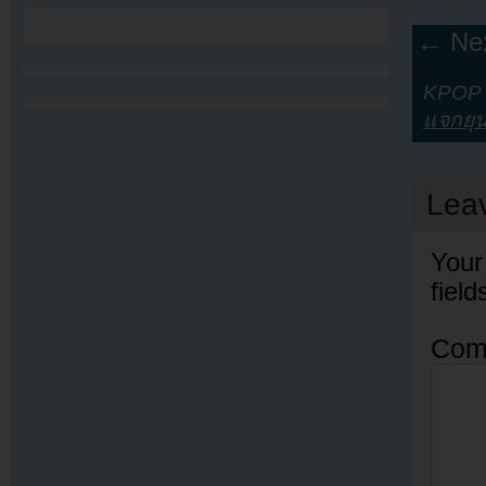
← Nex
KPOP Y
แจกยุ
Lea
Your
fiel
Com