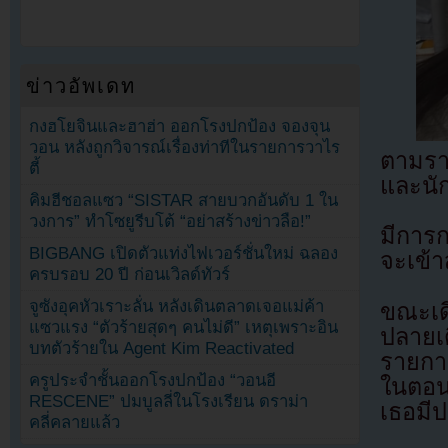
ข่าวอัพเดท
กงฮโยจินและฮาฮ่า ออกโรงปกป้อง จองจุน
วอน หลังถูกวิจารณ์เรื่องท่าทีในรายการวาไร
ตามราย
ตี้
และนัก
คิมฮีชอลแซว “SISTAR สายบวกอันดับ 1 ใน
วงการ” ทำโซยูรีบโต้ “อย่าสร้างข่าวลือ!”
มีการก
BIGBANG เปิดตัวแท่งไฟเวอร์ชั่นใหม่ ฉลอง
จะเข้า
ครบรอบ 20 ปี ก่อนเวิลด์ทัวร์
จูซังอุคหัวเราะลั่น หลังเดินตลาดเจอแม่ค้า
ขณะเดี
แซวแรง “ตัวร้ายสุดๆ คนไม่ดี” เหตุเพราะอิน
ปลายเด
บทตัวร้ายใน Agent Kim Reactivated
รายการ
ครูประจำชั้นออกโรงปกป้อง “วอนอี
ในตอน
RESCENE” ปมบูลลี่ในโรงเรียน ดราม่า
เธอมี
คลี่คลายแล้ว