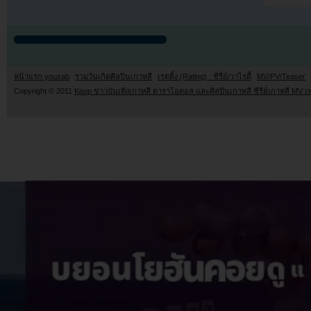
หน้าแรก youzab
รวมวันเกิดศิลปินเกาหลี
เรตติ้ง (Rating) : ซีรี่ย์/วาไรตี้
MV/PV/Teaser
Copyright © 2011
Kpop ข่าวบันเทิงเกาหลี ดาราไอดอล และศิลปินเกาหลี ซีรี่ย์เกาหลี MV เ