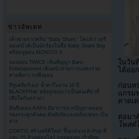
ข่าวอัพเดท
เด็กชายจากคลิป “Baby Shark” โตแล้ว! เตรี
ยมเดบิวต์เป็นนักร้องในชื่อ Baby Shark Boy
พร้อมจูฮอน MONSTA X
ในวัน
จองยอน TWICE เซ็นสัญญา Baro
Entertainment เดินหน้าสายการแสดงร่วม
ได้ออ
ค่ายพี่สาว กงซึงยอน
ก่อนห
จีซูเคลียร์เอง! น้ำตาในงาน 10 ปี
BLACKPINK หลังถูกมองว่าเป็นคนเดียวที่
แกรมพ
เสียใจกับดราม่า
คาดเด
ฮันซึงยอน KARA มีอาการจากปัญหาหมอน
รองกระดูกต้นคอ ต้นสังกัดแจงหลังแฟนๆ เป็น
ต่อม
ห่วง
โพสต์ใ
CORTIS สร้างสถิติใหม่! ขึ้นแท่นวง K-Pop ที่
แตะ 15 ล้านฟอลโลว์ Instagram เร็วที่สุด