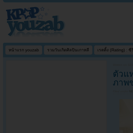
หน้าแรก youzab
รวมวันเกิดศิลปินเกาหลี
เรตติ้ง (Rating) : ซีรี
Written on
SEP
ตัวแ
ภาพข
Filed under
N