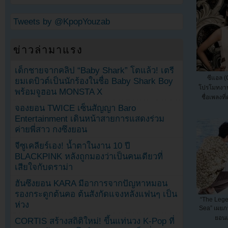
Tweets by @KpopYouzab
ข่าวล่ามาแรง
เด็กชายจากคลิป “Baby Shark” โตแล้ว! เตรี
ซีแอล (
ยมเดบิวต์เป็นนักร้องในชื่อ Baby Shark Boy
โปรโมทงาน
พร้อมจูฮอน MONSTA X
ชื่อเพลงที่
จองยอน TWICE เซ็นสัญญา Baro
Entertainment เดินหน้าสายการแสดงร่วม
ค่ายพี่สาว กงซึงยอน
จีซูเคลียร์เอง! น้ำตาในงาน 10 ปี
BLACKPINK หลังถูกมองว่าเป็นคนเดียวที่
เสียใจกับดราม่า
ฮันซึงยอน KARA มีอาการจากปัญหาหมอน
รองกระดูกต้นคอ ต้นสังกัดแจงหลังแฟนๆ เป็น
“The Lege
ห่วง
Sea” เผยภ
ยอนแ
CORTIS สร้างสถิติใหม่! ขึ้นแท่นวง K-Pop ที่