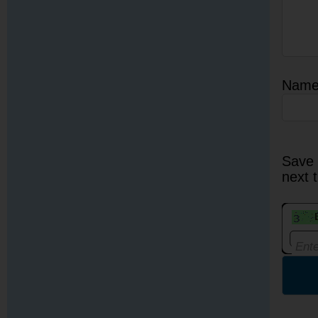
Nam
Save 
next 