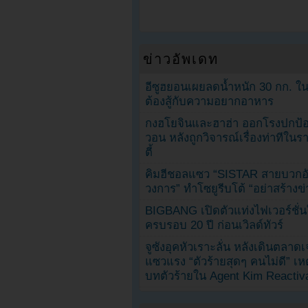
ข่าวอัพเดท
อีซูฮยอนเผยลดน้ำหนัก 30 กก. ใน 
ต้องสู้กับความอยากอาหาร
กงฮโยจินและฮาฮ่า ออกโรงปกป้อ
วอน หลังถูกวิจารณ์เรื่องท่าทีใน
ตี้
คิมฮีชอลแซว “SISTAR สายบวกอั
วงการ” ทำโซยูรีบโต้ “อย่าสร้างข่
BIGBANG เปิดตัวแท่งไฟเวอร์ชั่
ครบรอบ 20 ปี ก่อนเวิลด์ทัวร์
จูซังอุคหัวเราะลั่น หลังเดินตลาด
แซวแรง “ตัวร้ายสุดๆ คนไม่ดี” เห
บทตัวร้ายใน Agent Kim Reactiv