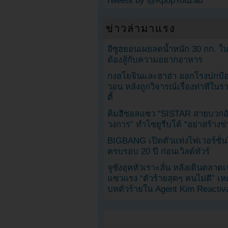
Tweets by @KpopYouzab
ข่าวล่ามาแรง
อีซูฮยอนเผยลดน้ำหนัก 30 กก. ใน 
ต้องสู้กับความอยากอาหาร
กงฮโยจินและฮาฮ่า ออกโรงปกป้อ
วอน หลังถูกวิจารณ์เรื่องท่าทีใน
ตี้
คิมฮีชอลแซว “SISTAR สายบวกอั
วงการ” ทำโซยูรีบโต้ “อย่าสร้างข่
BIGBANG เปิดตัวแท่งไฟเวอร์ชั่
ครบรอบ 20 ปี ก่อนเวิลด์ทัวร์
จูซังอุคหัวเราะลั่น หลังเดินตลาด
แซวแรง “ตัวร้ายสุดๆ คนไม่ดี” เห
บทตัวร้ายใน Agent Kim Reactiv