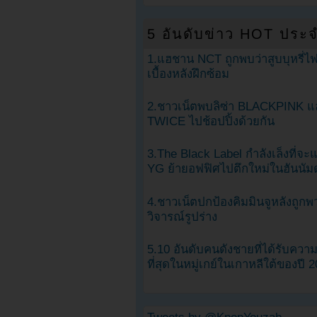
5 อันดับข่าว HOT ประจ
1.แฮชาน NCT ถูกพบว่าสูบบุหรี่ไฟ
เบื้องหลังฝึกซ้อม
2.ชาวเน็ตพบลิซ่า BLACKPINK แ
TWICE ไปช้อปปิ้งด้วยกัน
3.The Black Label กำลังเล็งที่จ
YG ย้ายอฟฟิศไปตึกใหม่ในฮันนัม
4.ชาวเน็ตปกป้องคิมมินจูหลังถูกพ
วิจารณ์รูปร่าง
5.10 อันดับคนดังชายที่ได้รับคว
ที่สุดในหมู่เกย์ในเกาหลีใต้ของปี 