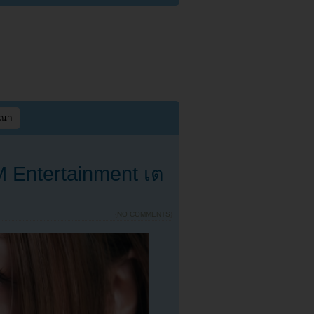
ษณา
 Entertainment เต
{
NO COMMENTS
}