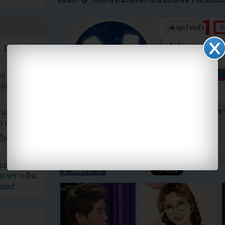
1 ปี แต่ยัง
ง จองจุน
รายการวาไร
ตอนนี้แฟนๆสามารถติดตามเราได้อีกช่องทางสา
นดับ 1 ใน
==>>
IG YOUZAB
าวลือ!”
นใหม่ ฉลอง
แบ่งปัน link นี้ไปยัง
เจอแม่ค้า
ตุเพราะอิน
ated