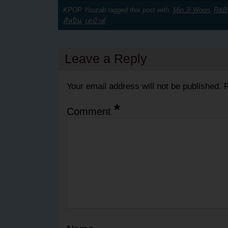
KPOP Youzab tagged this post with:
Min Ji Woon
,
R&B
ศิลปิน
,
เดบิวต์
Leave a Reply
Your email address will not be published.
R
*
Comment