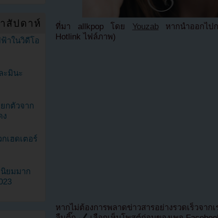
ำสัปดาห์
ที่มา allkpop โดย
Youzab
หากนำออกไปกรุ
Hotlink ไฟล์ภาพ)
ฟ้าในวิดีโอ
ละมินะ
ะแยกตัวจาก
ดง
วกเฮดเตอร์
ามนิยมมาก
2023
หากไม่ต้องการพลาดข่าวสารอย่างรวดเร็วจาก
ลืมติ๊ก
เลือกเห็นโพสต์ก่อนของเพจ Facebo