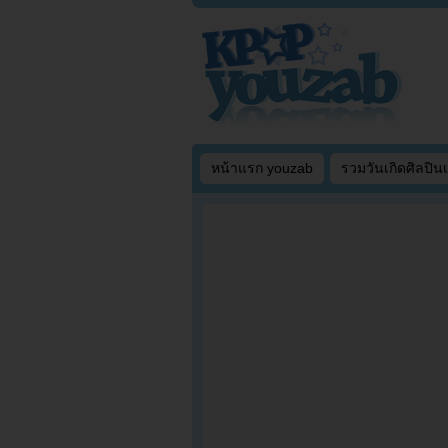
หน้าแรก youzab
รวมวันเกิดศิลปิน