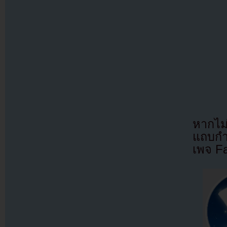
หากไม
แถบกำล
เพจ F