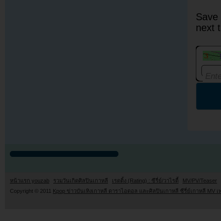
Save 
next 
หน้าแรก youzab
รวมวันเกิดศิลปินเกาหลี
เรตติ้ง (Rating) : ซีรี่ย์/วาไรตี้
MV/PV/Teaser
Copyright © 2011
Kpop ข่าวบันเทิงเกาหลี ดาราไอดอล และศิลปินเกาหลี ซีรี่ย์เกาหลี MV เ