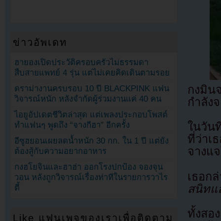
ข่าวอัพเดท
ฮายองเปิดประวัติครอบครัวไม่ธรรมดา
สืบสายแพทย์ 4 รุ่น แต่ไม่เคยคิดเดินตามรอย
กงมิน
ดราม่างานครบรอบ 10 ปี BLACKPINK แฟน
วิจารณ์หนัก หลังจำกัดผู้ร่วมงานแค่ 40 คน
กำลังจ
ไอยูอัปเดตชีวิตล่าสุด แต่เพลงประกอบโพสต์
ทำแฟนๆ พูดถึง “จางกีฮา” อีกครั้ง
ในวันท
ที่ว่า
อีซูฮยอนเผยลดน้ำหนัก 30 กก. ใน 1 ปี แต่ยัง
จางแจ
ต้องสู้กับความอยากอาหาร
กงฮโยจินและฮาฮ่า ออกโรงปกป้อง จองจุน
เธอก
วอน หลังถูกวิจารณ์เรื่องท่าทีในรายการวาไร
สนิทแ
ตี้
ทั้งสอ
Like แฟนเพจของเราเพื่อติดตาม