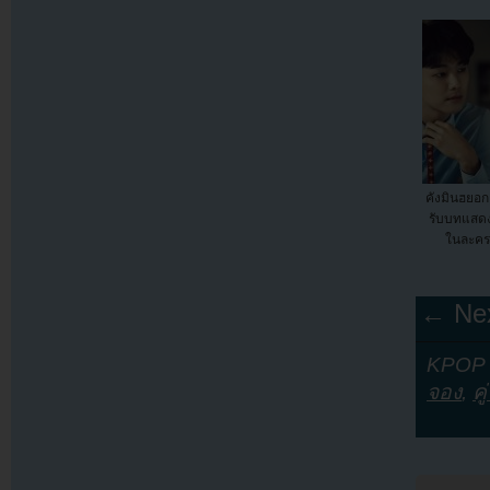
คังมินฮยอ
รับบทแสดง
ในละครห
← Nex
KPOP Y
จอง
,
คู