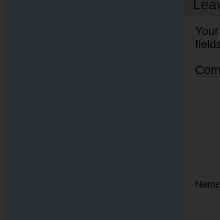
Lea
Your
fiel
Com
Nam