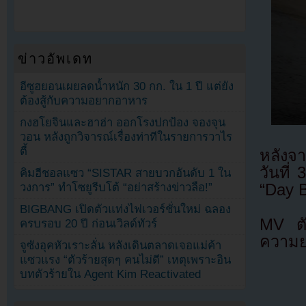
ข่าวอัพเดท
อีซูฮยอนเผยลดน้ำหนัก 30 กก. ใน 1 ปี แต่ยัง
ต้องสู้กับความอยากอาหาร
กงฮโยจินและฮาฮ่า ออกโรงปกป้อง จองจุน
วอน หลังถูกวิจารณ์เรื่องท่าทีในรายการวาไร
ตี้
หลังจา
วันที่
คิมฮีชอลแซว “SISTAR สายบวกอันดับ 1 ใน
วงการ” ทำโซยูรีบโต้ “อย่าสร้างข่าวลือ!”
“Day B
BIGBANG เปิดตัวแท่งไฟเวอร์ชั่นใหม่ ฉลอง
MV ตัว
ครบรอบ 20 ปี ก่อนเวิลด์ทัวร์
ความยา
จูซังอุคหัวเราะลั่น หลังเดินตลาดเจอแม่ค้า
แซวแรง “ตัวร้ายสุดๆ คนไม่ดี” เหตุเพราะอิน
บทตัวร้ายใน Agent Kim Reactivated