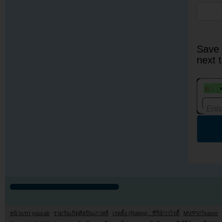
Save 
next 
หน้าแรก youzab
รวมวันเกิดศิลปินเกาหลี
เรตติ้ง (Rating) : ซีรี่ย์/วาไรตี้
MV/PV/Teaser