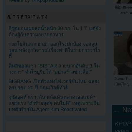
Tweets by @KpopYouzab
คีย์SHINe
เขากับห
ข่าวล่ามาแรง
อีซูฮยอนเผยลดน้ำหนัก 30 กก. ใน 1 ปี แต่ยัง
ต้องสู้กับความอยากอาหาร
กงฮโยจินและฮาฮ่า ออกโรงปกป้อง จองจุน
วอน หลังถูกวิจารณ์เรื่องท่าทีในรายการวาไร
ตี้
คิมฮีชอลแซว “SISTAR สายบวกอันดับ 1 ใน
วงการ” ทำโซยูรีบโต้ “อย่าสร้างข่าวลือ!”
อึนจอง T-a
BIGBANG เปิดตัวแท่งไฟเวอร์ชั่นใหม่ ฉลอง
เป็นผู้ใหญ่
ครบรอบ 20 ปี ก่อนเวิลด์ทัวร์
จูซังอุคหัวเราะลั่น หลังเดินตลาดเจอแม่ค้า
แซวแรง “ตัวร้ายสุดๆ คนไม่ดี” เหตุเพราะอิน
← Nex
บทตัวร้ายใน Agent Kim Reactivated
KPOP Y
video
,