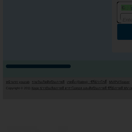
หน้าแรก youzab
รวมวันเกิดศิลปินเกาหลี
เรตติ้ง (Rating) : ซีรี่ย์/วาไรตี้
MV/PV/Teaser
Copyright © 2011
Kpop ข่าวบันเทิงเกาหลี ดาราไอดอล และศิลปินเกาหลี ซีรี่ย์เกาหลี MV เ