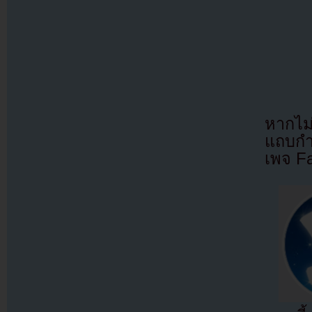
หากไม
แถบกำล
เพจ F