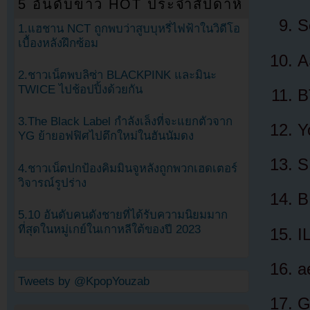
5 อันดับข่าว HOT ประจำสัปดาห์
S
1.แฮชาน NCT ถูกพบว่าสูบบุหรี่ไฟฟ้าในวิดีโอ
เบื้องหลังฝึกซ้อม
A
2.ชาวเน็ตพบลิซ่า BLACKPINK และมินะ
TWICE ไปช้อปปิ้งด้วยกัน
B
3.The Black Label กำลังเล็งที่จะแยกตัวจาก
Y
YG ย้ายอฟฟิศไปตึกใหม่ในฮันนัมดง
S
4.ชาวเน็ตปกป้องคิมมินจูหลังถูกพวกเฮดเตอร์
วิจารณ์รูปร่าง
B
5.10 อันดับคนดังชายที่ได้รับความนิยมมาก
ที่สุดในหมู่เกย์ในเกาหลีใต้ของปี 2023
I
a
Tweets by @KpopYouzab
G