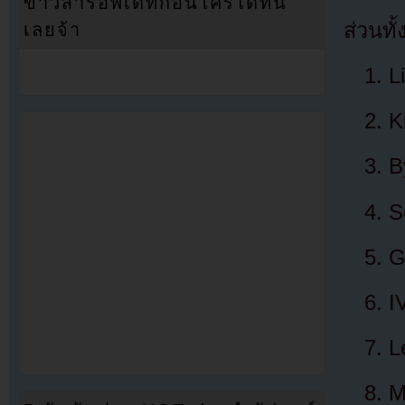
ข่าวสารอัพเดทก่อนใครได้ที่นี่
ส่วนทั
เลยจ้า
L
K
B
S
G
I
L
M