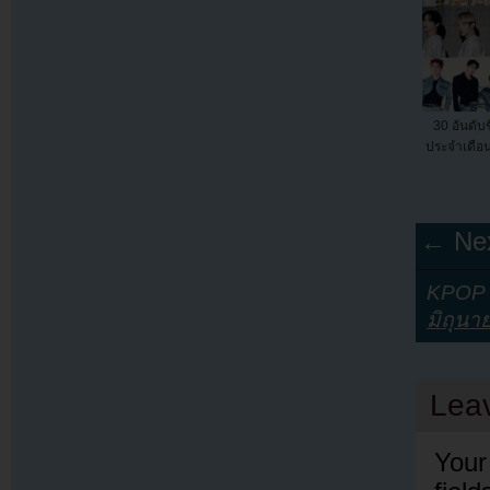
30 อันดับช
ประจำเดือน
← Nex
KPOP Y
มิถุนา
Lea
Your