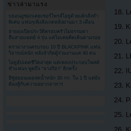
ข่าวล่ามาแรง
L
บยอนอูซอกเคยเซอร์ไพรส์ไอยูด้วยเค้กสั่งทำ
พิเศษ แฟนๆเพิ่งสังเกตหลังผ่านมา 3 เดือน
K
ฮายองเปิดประวัติครอบครัวไม่ธรรมดา
สืบสายแพทย์ 4 รุ่น แต่ไม่เคยคิดเดินตามรอย
L
ดราม่างานครบรอบ 10 ปี BLACKPINK แฟน
วิจารณ์หนัก หลังจำกัดผู้ร่วมงานแค่ 40 คน
L
ไอยูอัปเดตชีวิตล่าสุด แต่เพลงประกอบโพสต์
ทำแฟนๆ พูดถึง “จางกีฮา” อีกครั้ง
I
อีซูฮยอนเผยลดน้ำหนัก 30 กก. ใน 1 ปี แต่ยัง
ต้องสู้กับความอยากอาหาร
K
P
L
K