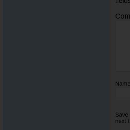
fiel
Com
Nam
Save 
next 