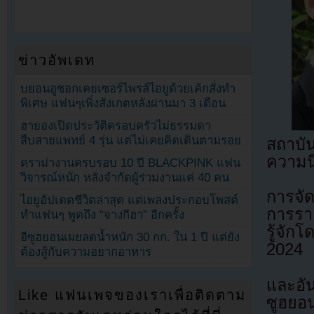
ข่าวอัพเดท
บยอนอูซอกเคยเซอร์ไพรส์ไอยูด้วยเค้กสั่งทำ
พิเศษ แฟนๆเพิ่งสังเกตหลังผ่านมา 3 เดือน
ฮายองเปิดประวัติครอบครัวไม่ธรรมดา
สืบสายแพทย์ 4 รุ่น แต่ไม่เคยคิดเดินตามรอย
สถาบัน
ความนิ
ดราม่างานครบรอบ 10 ปี BLACKPINK แฟน
วิจารณ์หนัก หลังจำกัดผู้ร่วมงานแค่ 40 คน
การจัด
ไอยูอัปเดตชีวิตล่าสุด แต่เพลงประกอบโพสต์
การราย
ทำแฟนๆ พูดถึง “จางกีฮา” อีกครั้ง
รู้จัก
อีซูฮยอนเผยลดน้ำหนัก 30 กก. ใน 1 ปี แต่ยัง
2024
ต้องสู้กับความอยากอาหาร
และอัน
Like แฟนเพจของเราเพื่อติดตาม
ซูฮยอน