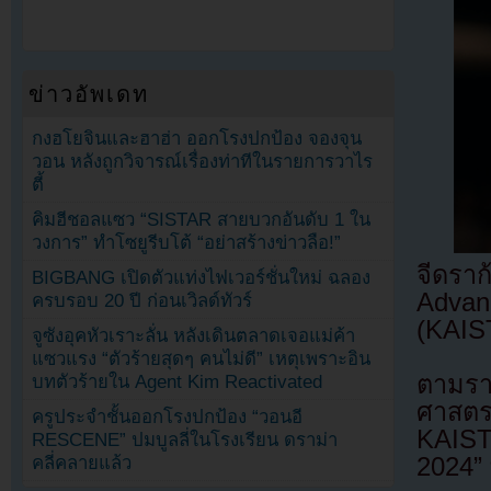
ข่าวอัพเดท
กงฮโยจินและฮาฮ่า ออกโรงปกป้อง จองจุน
วอน หลังถูกวิจารณ์เรื่องท่าทีในรายการวาไร
ตี้
คิมฮีชอลแซว “SISTAR สายบวกอันดับ 1 ใน
วงการ” ทำโซยูรีบโต้ “อย่าสร้างข่าวลือ!”
จีดรา
BIGBANG เปิดตัวแท่งไฟเวอร์ชั่นใหม่ ฉลอง
Advan
ครบรอบ 20 ปี ก่อนเวิลด์ทัวร์
(KAIS
จูซังอุคหัวเราะลั่น หลังเดินตลาดเจอแม่ค้า
แซวแรง “ตัวร้ายสุดๆ คนไม่ดี” เหตุเพราะอิน
ตามรา
บทตัวร้ายใน Agent Kim Reactivated
ศาสตรา
ครูประจำชั้นออกโรงปกป้อง “วอนอี
KAIST
RESCENE” ปมบูลลี่ในโรงเรียน ดราม่า
คลี่คลายแล้ว
2024” 