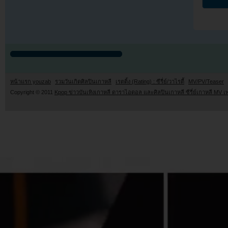
หน้าแรก youzab
รวมวันเกิดศิลปินเกาหลี
เรตติ้ง (Rating) : ซีรี่ย์/วาไรตี้
MV/PV/Teaser
Copyright © 2011
Kpop ข่าวบันเทิงเกาหลี ดาราไอดอล และศิลปินเกาหลี ซีรี่ย์เกาหลี MV เ