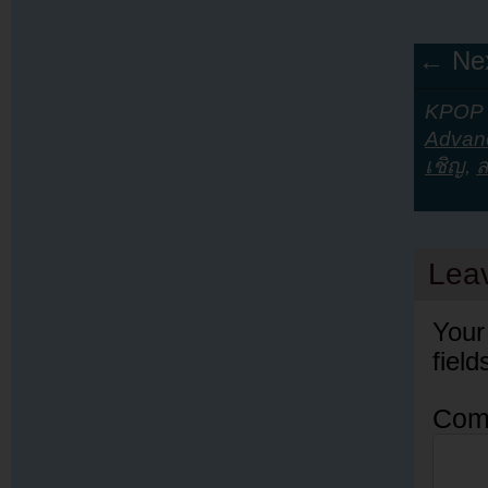
← Nex
KPOP Y
Advanc
เชิญ
,
ส
Lea
Your
fiel
Com