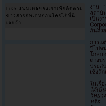
งาน “
Like แฟนเพจของเราเพื่อติดตาม
สถาบั
ข่าวสารอัพเดทก่อนใครได้ที่นี่
เป็นง
เลยจ้า
Corpo
กันถึ
การแต
ปีไปจน
โกลบอ
ต่างป
ประสบ
เชิงลึ
ในเรื่
ได้เป็
วิทยา
หรือ 