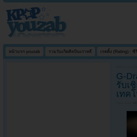
หน้าแรก youzab
รวมวันเกิดศิลปินเกาหลี
เรตติ้ง (Rating) : ซีรี
Written on
JUN
G-Dr
รับเ
เทคโ
Filed under
N