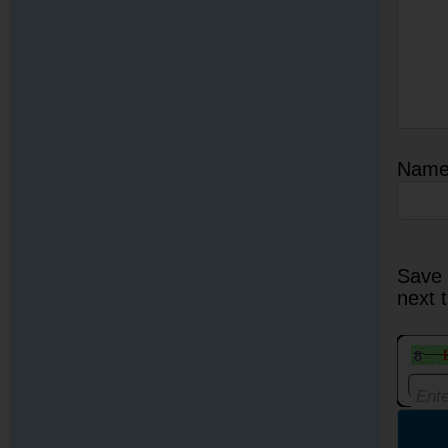
Nam
Save 
next 