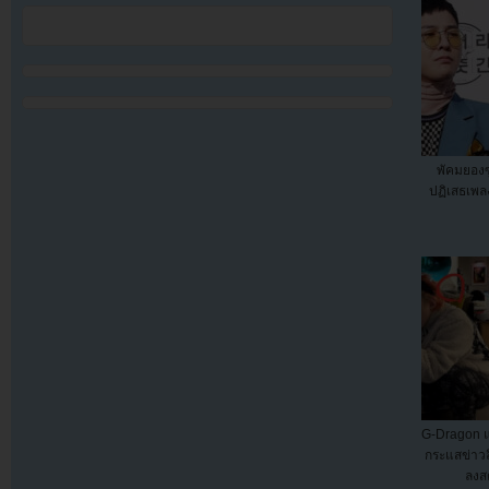
พัคมยองซ
ปฏิเสธเพ
G-Dragon แ
กระแสข่าวลื
ลงสต