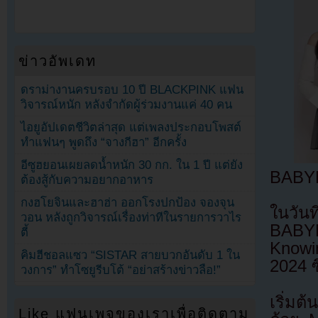
ข่าวอัพเดท
ดราม่างานครบรอบ 10 ปี BLACKPINK แฟน
วิจารณ์หนัก หลังจำกัดผู้ร่วมงานแค่ 40 คน
ไอยูอัปเดตชีวิตล่าสุด แต่เพลงประกอบโพสต์
ทำแฟนๆ พูดถึง “จางกีฮา” อีกครั้ง
อีซูฮยอนเผยลดน้ำหนัก 30 กก. ใน 1 ปี แต่ยัง
BABYM
ต้องสู้กับความอยากอาหาร
กงฮโยจินและฮาฮ่า ออกโรงปกป้อง จองจุน
ในวัน
วอน หลังถูกวิจารณ์เรื่องท่าทีในรายการวาไร
BABYM
ตี้
Knowi
คิมฮีชอลแซว “SISTAR สายบวกอันดับ 1 ใน
2024 ซ
วงการ” ทำโซยูรีบโต้ “อย่าสร้างข่าวลือ!”
เริ่มต
Like แฟนเพจของเราเพื่อติดตาม