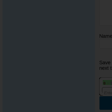
Nam
Save 
next 