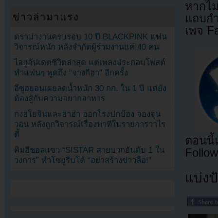
หากไม
ข่าวล่ามาแรง
แถบกำล
เพจ F
ดราม่างานครบรอบ 10 ปี BLACKPINK แฟน
วิจารณ์หนัก หลังจำกัดผู้ร่วมงานแค่ 40 คน
ไอยูอัปเดตชีวิตล่าสุด แต่เพลงประกอบโพสต์
ทำแฟนๆ พูดถึง “จางกีฮา” อีกครั้ง
อีซูฮยอนเผยลดน้ำหนัก 30 กก. ใน 1 ปี แต่ยัง
ต้องสู้กับความอยากอาหาร
กงฮโยจินและฮาฮ่า ออกโรงปกป้อง จองจุน
วอน หลังถูกวิจารณ์เรื่องท่าทีในรายการวาไร
ตี้
ตอนนี
คิมฮีชอลแซว “SISTAR สายบวกอันดับ 1 ใน
Follow
วงการ” ทำโซยูรีบโต้ “อย่าสร้างข่าวลือ!”
แบ่งปั