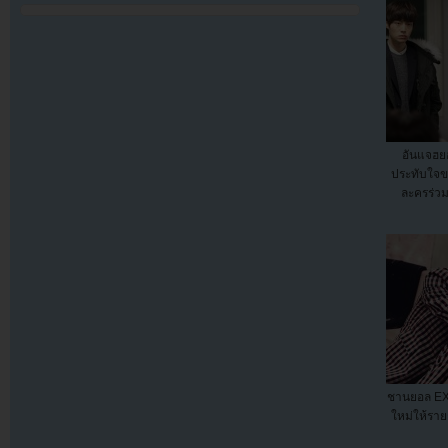
อันแจฮย
ประทับใจข
ละครร่ว
ชานยอล EX
ใหม่ให้ราย