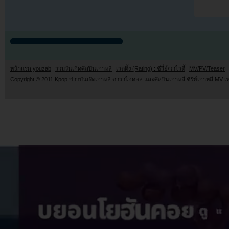
หน้าแรก youzab
รวมวันเกิดศิลปินเกาหลี
เรตติ้ง (Rating) : ซีรี่ย์/วาไรตี้
MV/PV/Teaser
Copyright © 2011
Kpop ข่าวบันเทิงเกาหลี ดาราไอดอล และศิลปินเกาหลี ซีรี่ย์เกาหลี MV เ