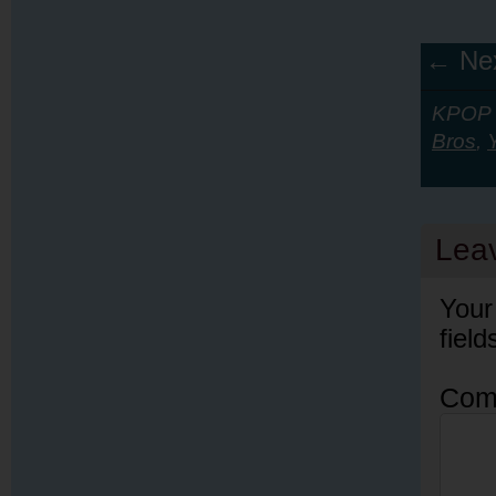
← Nex
KPOP Y
Bros
,
Lea
Your
fiel
Com