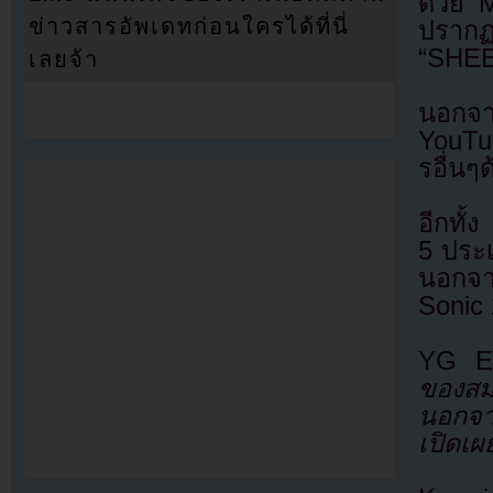
ด้วย 
ข่าวสารอัพเดทก่อนใครได้ที่นี่
ปรากฏต
“SHE
เลยจ้า
นอกจา
YouTu
รอื่นๆ
อีกทั
5 ประเ
นอกจา
Sonic
YG En
ของสม
นอกจาก
เปิดเผ