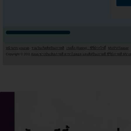
หน้าแรก youzab
รวมวันเกิดศิลปินเกาหลี
เรตติ้ง (Rating) : ซีรี่ย์/วาไรตี้
MV/PV/Teaser
Copyright © 2011
Kpop ข่าวบันเทิงเกาหลี ดาราไอดอล และศิลปินเกาหลี ซีรี่ย์เกาหลี MV เ