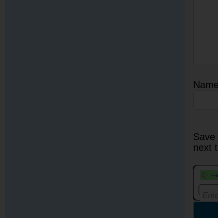
Nam
Save 
next 