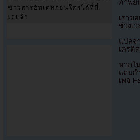
ภาพยนต
ข่าวสารอัพเดทก่อนใครได้ที่นี่
เลยจ้า
เราขอ
ช่วงเว
แปลจ
เครดิต
หากไม
แถบกำล
เพจ F