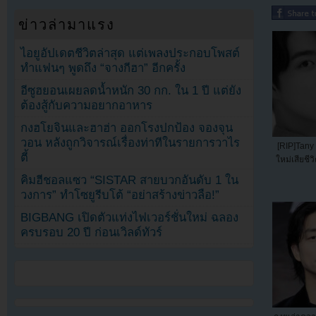
ข่าวล่ามาแรง
ไอยูอัปเดตชีวิตล่าสุด แต่เพลงประกอบโพสต์
ทำแฟนๆ พูดถึง “จางกีฮา” อีกครั้ง
อีซูฮยอนเผยลดน้ำหนัก 30 กก. ใน 1 ปี แต่ยัง
ต้องสู้กับความอยากอาหาร
กงฮโยจินและฮาฮ่า ออกโรงปกป้อง จองจุน
วอน หลังถูกวิจารณ์เรื่องท่าทีในรายการวาไร
[RIP]Tany 
ตี้
ใหม่เสียชีว
คิมฮีชอลแซว “SISTAR สายบวกอันดับ 1 ใน
วงการ” ทำโซยูรีบโต้ “อย่าสร้างข่าวลือ!”
BIGBANG เปิดตัวแท่งไฟเวอร์ชั่นใหม่ ฉลอง
ครบรอบ 20 ปี ก่อนเวิลด์ทัวร์