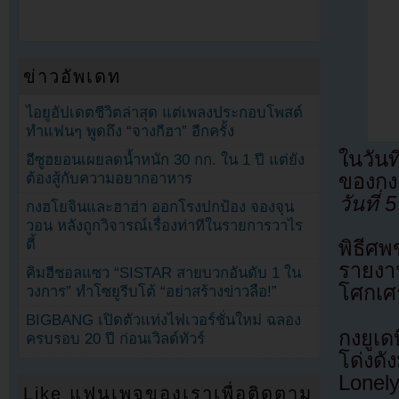
ข่าวอัพเดท
ไอยูอัปเดตชีวิตล่าสุด แต่เพลงประกอบโพสต์
ทำแฟนๆ พูดถึง “จางกีฮา” อีกครั้ง
ในวันท
อีซูฮยอนเผยลดน้ำหนัก 30 กก. ใน 1 ปี แต่ยัง
ต้องสู้กับความอยากอาหาร
ของกง
วันที่ 
กงฮโยจินและฮาฮ่า ออกโรงปกป้อง จองจุน
วอน หลังถูกวิจารณ์เรื่องท่าทีในรายการวาไร
ตี้
พิธีศพ
รายงาน
คิมฮีชอลแซว “SISTAR สายบวกอันดับ 1 ใน
โศกเศร
วงการ” ทำโซยูรีบโต้ “อย่าสร้างข่าวลือ!”
BIGBANG เปิดตัวแท่งไฟเวอร์ชั่นใหม่ ฉลอง
กงยูเ
ครบรอบ 20 ปี ก่อนเวิลด์ทัวร์
โด่งด
Lonel
Like แฟนเพจของเราเพื่อติดตาม