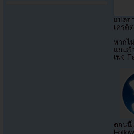
แปลจ
เครดิต
หากไม
แถบกำล
เพจ F
ตอนนี
Follow