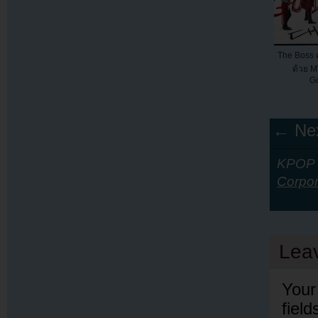
The Boss 
ด้วย 
G
← Nex
KPOP Y
Corpor
Lea
Your
fiel