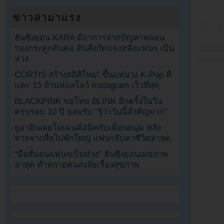
ข่าวล่ามาแรง
ฮันซึงยอน KARA มีอาการจากปัญหาหมอน
รองกระดูกต้นคอ ต้นสังกัดแจงหลังแฟนๆ เป็น
ห่วง
CORTIS สร้างสถิติใหม่! ขึ้นแท่นวง K-Pop ที่
แตะ 15 ล้านฟอลโลว์ Instagram เร็วที่สุด
BLACKPINK ขอโทษ BLINK อีกครั้งในวัน
ครบรอบ 10 ปี ยอมรับ “รู้ว่าวันนี้สำคัญมาก”
ยูอาอินเผยโมเมนต์สนิทกับเพื่อนหนุ่ม หลัง
หายจากสื่อไปพักใหญ่ แฟนๆจับตาชีวิตล่าสุด
“มือสั่นจนแฟนๆเป็นห่วง” ฮันซึงยอนเผยภาพ
ล่าสุด ทำหลายคนสงสัยเรื่องสุขภาพ