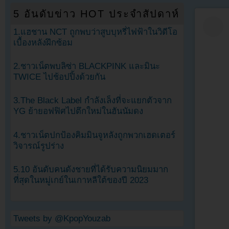
5 อันดับข่าว HOT ประจำสัปดาห์
1.แฮชาน NCT ถูกพบว่าสูบบุหรี่ไฟฟ้าในวิดีโอ
เบื้องหลังฝึกซ้อม
2.ชาวเน็ตพบลิซ่า BLACKPINK และมินะ
TWICE ไปช้อปปิ้งด้วยกัน
3.The Black Label กำลังเล็งที่จะแยกตัวจาก
YG ย้ายอฟฟิศไปตึกใหม่ในฮันนัมดง
4.ชาวเน็ตปกป้องคิมมินจูหลังถูกพวกเฮดเตอร์
วิจารณ์รูปร่าง
5.10 อันดับคนดังชายที่ได้รับความนิยมมาก
ที่สุดในหมู่เกย์ในเกาหลีใต้ของปี 2023
Tweets by @KpopYouzab