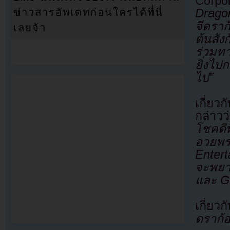
Corpo
Dragon
ข่าวสารอัพเดทก่อนใครได้ที่นี่
จีดราก
เลยจ้า
ต้นสัง
ร่วมทา
ยิ่งไปก
ไป”
เกี่ย
กล่าว
โชคดีท
อวยพ
Entert
จะพยา
และ G
เกี่ย
ดราก้