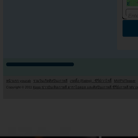
หน้าแรก youzab
รวมวันเกิดศิลปินเกาหลี
เรตติ้ง (Rating) : ซีรี่ย์/วาไรตี้
MV/PV/Teaser
Copyright © 2011
Kpop ข่าวบันเทิงเกาหลี ดาราไอดอล และศิลปินเกาหลี ซีรี่ย์เกาหลี MV เ