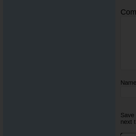
Com
Nam
Save 
next 