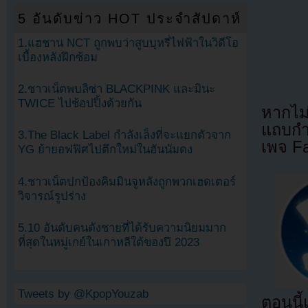
5 อันดับข่าว HOT ประจำสัปดาห์
1.แฮชาน NCT ถูกพบว่าสูบบุหรี่ไฟฟ้าในวิดีโอ
เบื้องหลังฝึกซ้อม
2.ชาวเน็ตพบลิซ่า BLACKPINK และมินะ
TWICE ไปช้อปปิ้งด้วยกัน
หากไม
แถบกำล
3.The Black Label กำลังเล็งที่จะแยกตัวจาก
เพจ F
YG ย้ายอฟฟิศไปตึกใหม่ในฮันนัมดง
4.ชาวเน็ตปกป้องคิมมินจูหลังถูกพวกเฮดเตอร์
วิจารณ์รูปร่าง
5.10 อันดับคนดังชายที่ได้รับความนิยมมาก
ที่สุดในหมู่เกย์ในเกาหลีใต้ของปี 2023
Tweets by @KpopYouzab
ตอนนี