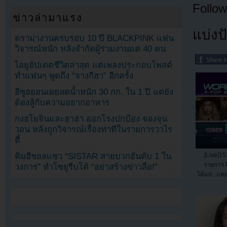
Follow
ข่าวล่ามาแรง
แบ่งปั
ดราม่างานครบรอบ 10 ปี BLACKPINK แฟน
วิจารณ์หนัก หลังจำกัดผู้ร่วมงานแค่ 40 คน
ไอยูอัปเดตชีวิตล่าสุด แต่เพลงประกอบโพสต์
ทำแฟนๆ พูดถึง “จางกีฮา” อีกครั้ง
อีซูฮยอนเผยลดน้ำหนัก 30 กก. ใน 1 ปี แต่ยัง
ต้องสู้กับความอยากอาหาร
กงฮโยจินและฮาฮ่า ออกโรงปกป้อง จองจุน
วอน หลังถูกวิจารณ์เรื่องท่าทีในรายการวาไร
ตี้
คิมฮีชอลแซว “SISTAR สายบวกอันดับ 1 ใน
[Live]15
รายการ 
วงการ” ทำโซยูรีบโต้ “อย่าสร้างข่าวลือ!”
ได้แก่...แ