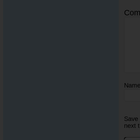
Com
Nam
Save 
next 