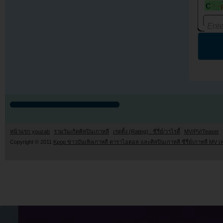
หน้าแรก youzab
รวมวันเกิดศิลปินเกาหลี
เรตติ้ง (Rating) : ซีรี่ย์/วาไรตี้
MV/PV/Teaser
Copyright © 2011
Kpop ข่าวบันเทิงเกาหลี ดาราไอดอล และศิลปินเกาหลี ซีรี่ย์เกาหลี MV เ