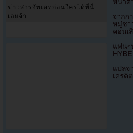
หน้าต
ข่าวสารอัพเดทก่อนใครได้ที่นี่
จากการ
เลยจ้า
หมู่ช
คอนเส
แฟนๆบ
HYBE แ
แปลจ
เครดิต