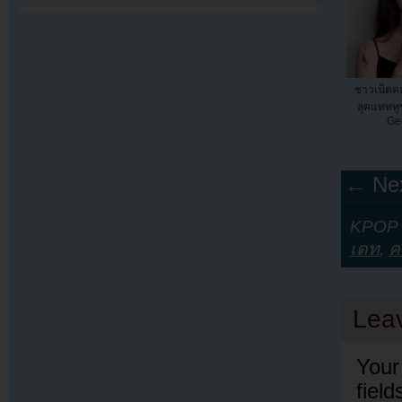
ชาวเน็ตคอ
ลุคแทททูข
Ge
← Nex
KPOP Y
เดท
,
ค
Lea
Your
fiel