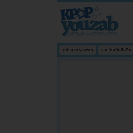
หน้าแรก youzab
รวมวันเกิดศิลปิน