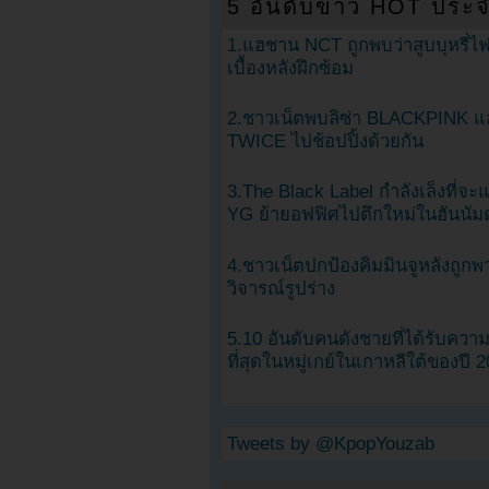
5 อันดับข่าว HOT ประจ
1.แฮชาน NCT ถูกพบว่าสูบบุหรี่ไฟ
เบื้องหลังฝึกซ้อม
2.ชาวเน็ตพบลิซ่า BLACKPINK แ
TWICE ไปช้อปปิ้งด้วยกัน
3.The Black Label กำลังเล็งที่จ
YG ย้ายอฟฟิศไปตึกใหม่ในฮันนัม
4.ชาวเน็ตปกป้องคิมมินจูหลังถูกพ
วิจารณ์รูปร่าง
5.10 อันดับคนดังชายที่ได้รับคว
ที่สุดในหมู่เกย์ในเกาหลีใต้ของปี 
Tweets by @KpopYouzab