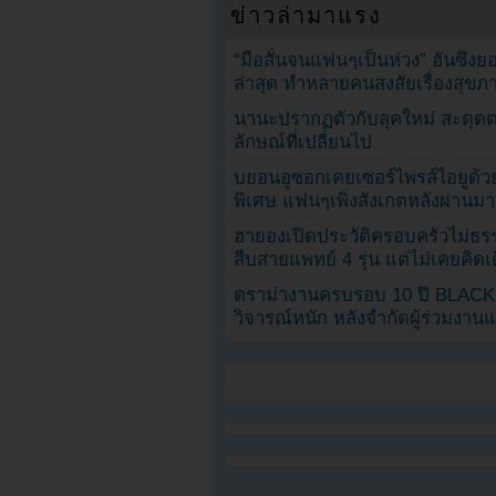
ข่าวล่ามาแรง
“มือสั่นจนแฟนๆเป็นห่วง” ฮันซึง
ล่าสุด ทำหลายคนสงสัยเรื่องสุขภ
นานะปรากฏตัวกับลุคใหม่ สะดุด
ลักษณ์ที่เปลี่ยนไป
บยอนอูซอกเคยเซอร์ไพรส์ไอยูด้วย
พิเศษ แฟนๆเพิ่งสังเกตหลังผ่านมา
ฮายองเปิดประวัติครอบครัวไม่ธ
สืบสายแพทย์ 4 รุ่น แต่ไม่เคยคิ
ดราม่างานครบรอบ 10 ปี BLAC
วิจารณ์หนัก หลังจำกัดผู้ร่วมงาน