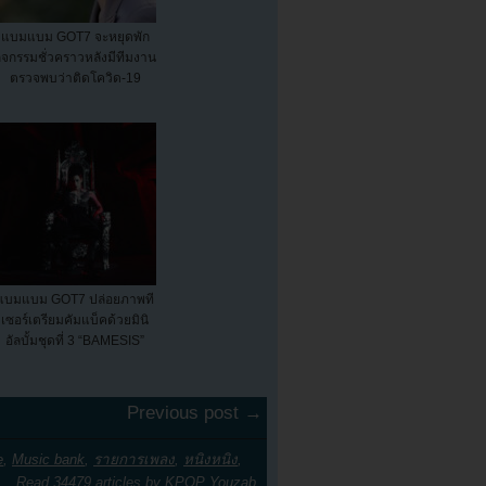
แบมแบม GOT7 จะหยุดพัก
ิจกรรมชั่วคราวหลังมีทีมงาน
ตรวจพบว่าติดโควิด-19
แบมแบม GOT7 ปล่อยภาพที
เซอร์เตรียมคัมแบ็คด้วยมินิ
อัลบั้มชุดที่ 3 “BAMESIS”
Previous post →
e
,
Music bank
,
รายการเพลง
,
หนิงหนิง
,
Read 34479 articles by
KPOP Youzab