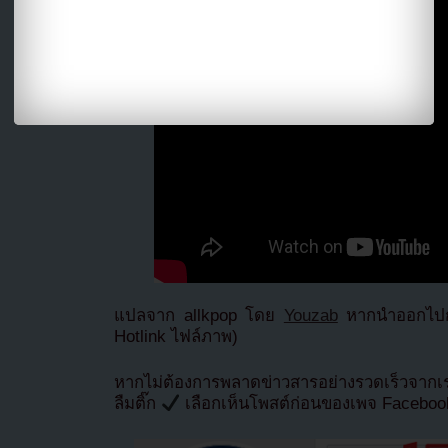
แปลจาก allkpop โดย
Youzab
หากนำออกไปกร
Hotlink ไฟล์ภาพ)
หากไม่ต้องการพลาดข่าวสารอย่างรวดเร็วจาก
ลืมติ๊ก
เลือกเห็นโพสต์ก่อนของเพจ Facebo