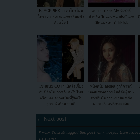
BLACKPINK จะจบโปรโมท
aespa ปล่อย MV ทีเซอร์
ในรายการเพลงและเตรียมตัว
สำหรับ "Black Mamba" และ
ก
คัมแบ็ค!!
เปิดแอคเคาท์ TikTok
แบมแบม GOT7 เปิดใจเกี่ยว
หนิงหนิง aespa ถูกวิจารณ์
กับชีวิตในเกาหลีและในไทย
หลังแสดงความยินดีกับผู้ชนะ
พร้อมเผยอยากเป็นที่รู้จักใน
ชาวจีนในการแข่งขันสเก็ต
ฐานะศิลปินเกาหลี
ความเร็วแทร็กระยะสั้น
← Next post
KPOP Youzab tagged this post with:
aespa
,
Bam Hous
แบมแบม