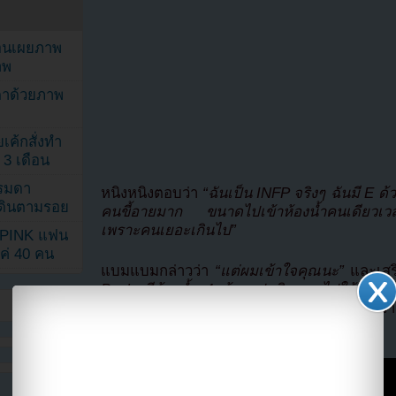
ยอนเผยภาพ
าพ
ตาด้วยภาพ
เค้กสั่งทำ
 3 เดือน
รรมดา
หนิงหนิงตอบว่า
“ฉันเป็น INFP จริงๆ ฉันมี E ด
ดเดินตามรอย
คนขี้อายมาก ขนาดไปเข้าห้องน้ำคนเดียวเวลาที
เพราะคนเยอะเกินไป”
KPINK แฟน
แค่ 40 คน
แบมแบมกล่าวว่า
“แต่ผมเข้าใจคุณนะ”
และเสร
Bank มีห้องน้ำ 4 ห้อง ปกติเราจะไปใช้ตรงนั้
เพราะห้องน้ำตรงนั้นคนเยอะมาก”
เขาเผยอีกว่
คน”