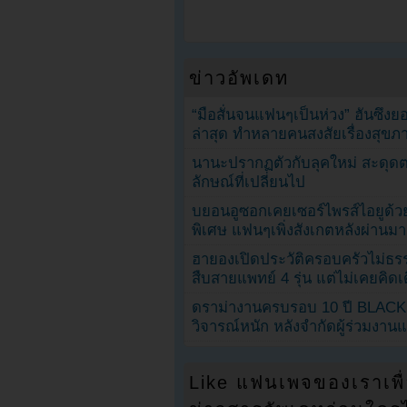
ข่าวอัพเดท
“มือสั่นจนแฟนๆเป็นห่วง” ฮันซึง
ล่าสุด ทำหลายคนสงสัยเรื่องสุขภ
นานะปรากฏตัวกับลุคใหม่ สะดุด
ลักษณ์ที่เปลี่ยนไป
บยอนอูซอกเคยเซอร์ไพรส์ไอยูด้วย
พิเศษ แฟนๆเพิ่งสังเกตหลังผ่านมา
ฮายองเปิดประวัติครอบครัวไม่ธ
สืบสายแพทย์ 4 รุ่น แต่ไม่เคยคิ
ดราม่างานครบรอบ 10 ปี BLAC
วิจารณ์หนัก หลังจำกัดผู้ร่วมงาน
Like แฟนเพจของเราเพื