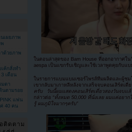
ยอนเผยภาพ
าพ
ตาด้วยภาพ
ในตอนล่าสุดของ Bam House ที่ออกอากาศในวั
aespa เป็นแขกรับเชิญและใช้เวลาพูดคุยกับ
เค้กสั่งทำ
 3 เดือน
ในรายการแบมแบมเซอร์ไพรส์ทีมผลิตและผู้ชมโ
รรมดา
เขากลับมาเกาหลีหลังจากเสร็จจบคอนเสิร์ตเดี
ดเดินตามรอย
ครับ วันนี้ผมแสดงคอนเสิร์ตเดี่ยวสองวันจบ
กล่าวต่อ
“ทั้งหมด 50,000 ที่นั่งเลย ผมแค่อยาก
KPINK แฟน
รู้ ผมภูมิใจมากๆครับ”
แค่ 40 คน
่อติดตาม