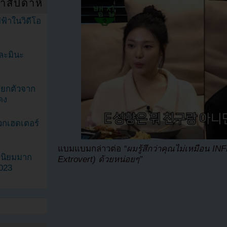
ำสัปดาห์
ฟ้าในวิดีโอ
ละมินะ
ะแยกตัวจาก
ดง
วกเฮดเตอร์
แบมแบมกล่าวต่อ
“ผมรู้สึกว่าคุณไม่เหมือน IN
ามนิยมมาก
Extrovert) ด้วยหน่อยๆ”
2023