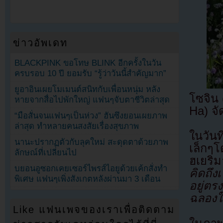
ข่าวอัพเดท
BLACKPINK ขอโทษ BLINK อีกครั้งในวัน
ครบรอบ 10 ปี ยอมรับ “รู้ว่าวันนี้สำคัญมาก”
ยูอาอินเผยโมเมนต์สนิทกับเพื่อนหนุ่ม หลัง
โซจิน 
หายจากสื่อไปพักใหญ่ แฟนๆจับตาชีวิตล่าสุด
Ha) จั
“มือสั่นจนแฟนๆเป็นห่วง” ฮันซึงยอนเผยภาพ
ล่าสุด ทำหลายคนสงสัยเรื่องสุขภาพ
ในวัน
นานะปรากฏตัวกับลุคใหม่ สะดุดตาด้วยภาพ
เล็กๆโ
ลักษณ์ที่เปลี่ยนไป
ฮเยริม
บยอนอูซอกเคยเซอร์ไพรส์ไอยูด้วยเค้กสั่งทำ
คิดถึง
พิเศษ แฟนๆเพิ่งสังเกตหลังผ่านมา 3 เดือน
อยู่ตร
ฉลองใ
Like แฟนเพจของเราเพื่อติดตาม