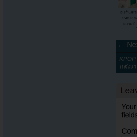
ฮเยริ Girl
บทหลายเร
ความสำเ
← Nex
KPOP Y
แต่งง
Lea
Your
fiel
Com