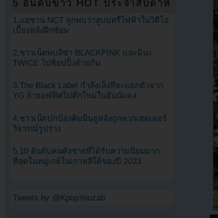
5 อันดับข่าว HOT ประจำสัปดาห์
1.แฮชาน NCT ถูกพบว่าสูบบุหรี่ไฟฟ้าในวิดีโอ
เบื้องหลังฝึกซ้อม
2.ชาวเน็ตพบลิซ่า BLACKPINK และมินะ
TWICE ไปช้อปปิ้งด้วยกัน
3.The Black Label กำลังเล็งที่จะแยกตัวจาก
YG ย้ายอฟฟิศไปตึกใหม่ในฮันนัมดง
4.ชาวเน็ตปกป้องคิมมินจูหลังถูกพวกเฮดเตอร์
วิจารณ์รูปร่าง
5.10 อันดับคนดังชายที่ได้รับความนิยมมาก
ที่สุดในหมู่เกย์ในเกาหลีใต้ของปี 2023
Tweets by @KpopYouzab