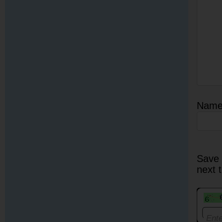
Nam
Save 
next 