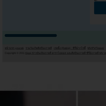
หน้าแรก youzab
รวมวันเกิดศิลปินเกาหลี
เรตติ้ง (Rating) : ซีรี่ย์/วาไรตี้
MV/PV/Teaser
Copyright © 2011
Kpop ข่าวบันเทิงเกาหลี ดาราไอดอล และศิลปินเกาหลี ซีรี่ย์เกาหลี MV เ