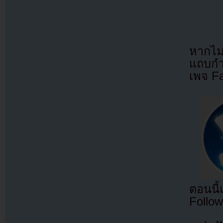
หากไม
แถบกำล
เพจ F
ตอนนี
Follow