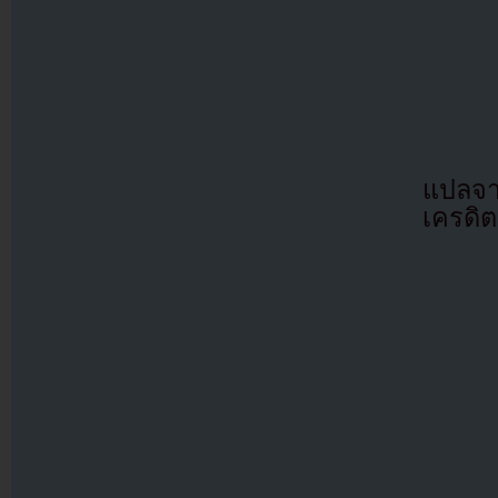
แปลจ
เครดิต