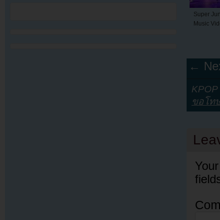
Super Jun
Music Vid
← Nex
KPOP Y
ขอโท
Lea
Your
fiel
Com