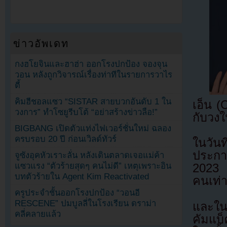
ข่าวอัพเดท
กงฮโยจินและฮาฮ่า ออกโรงปกป้อง จองจุน
วอน หลังถูกวิจารณ์เรื่องท่าทีในรายการวาไร
ตี้
คิมฮีชอลแซว “SISTAR สายบวกอันดับ 1 ใน
เอ็น 
วงการ” ทำโซยูรีบโต้ “อย่าสร้างข่าวลือ!”
กับวงใ
BIGBANG เปิดตัวแท่งไฟเวอร์ชั่นใหม่ ฉลอง
ครบรอบ 20 ปี ก่อนเวิลด์ทัวร์
ในวัน
ประกา
จูซังอุคหัวเราะลั่น หลังเดินตลาดเจอแม่ค้า
แซวแรง “ตัวร้ายสุดๆ คนไม่ดี” เหตุเพราะอิน
2023 
บทตัวร้ายใน Agent Kim Reactivated
คนเท่า
ครูประจำชั้นออกโรงปกป้อง “วอนอี
RESCENE” ปมบูลลี่ในโรงเรียน ดราม่า
และในว
คลี่คลายแล้ว
คัมแบ็