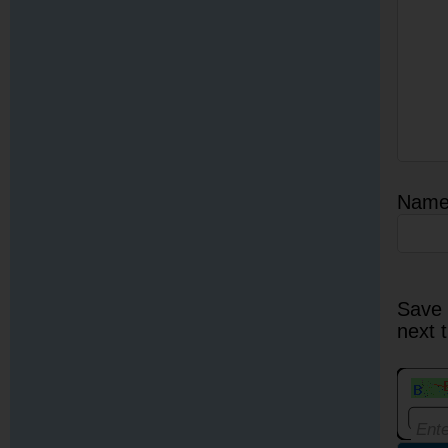
Nam
Save 
next 