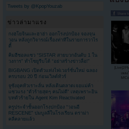
Tweets by @KpopYouzab
ข่าวล่ามาแรง
กงฮโยจินและฮาฮ่า ออกโรงปกป้อง จองจุน
วอน หลังถูกวิจารณ์เรื่องท่าทีในรายการวาไร
ตี้
คิมฮีชอลแซว “SISTAR สายบวกอันดับ 1 ใน
วงการ” ทำโซยูรีบโต้ “อย่าสร้างข่าวลือ!”
[Live]2PM
BIGBANG เปิดตัวแท่งไฟเวอร์ชั่นใหม่ ฉลอง
เพลง
ครบรอบ 20 ปี ก่อนเวิลด์ทัวร์
M!Co
จูซังอุคหัวเราะลั่น หลังเดินตลาดเจอแม่ค้า
แซวแรง “ตัวร้ายสุดๆ คนไม่ดี” เหตุเพราะอิน
บทตัวร้ายใน Agent Kim Reactivated
ครูประจำชั้นออกโรงปกป้อง “วอนอี
RESCENE” ปมบูลลี่ในโรงเรียน ดราม่า
คลี่คลายแล้ว