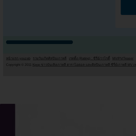
หน้าแรก youzab
รวมวันเกิดศิลปินเกาหลี
เรตติ้ง (Rating) : ซีรี่ย์/วาไรตี้
MV/PV/Teaser
Copyright © 2011
Kpop ข่าวบันเทิงเกาหลี ดาราไอดอล และศิลปินเกาหลี ซีรี่ย์เกาหลี MV เ