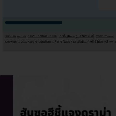
หน้าแรก youzab
รวมวันเกิดศิลปินเกาหลี
เรตติ้ง (Rating) : ซีรี่ย์/วาไรตี้
MV/PV/Teaser
Copyright © 2011
Kpop ข่าวบันเทิงเกาหลี ดาราไอดอล และศิลปินเกาหลี ซีรี่ย์เกาหลี MV เ