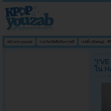
หน้าแรก youzab
รวมวันเกิดศิลปินเกาหลี
เรตติ้ง (Rating) : ซีรี
Written on
OCT
“I’V
ใน H
Filed under
N