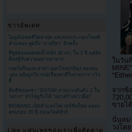
ข่าวอัพเดท
ไอยูอัปเดตชีวิตล่าสุด แต่เพลงประกอบโพสต์
ทำแฟนๆ พูดถึง “จางกีฮา” อีกครั้ง
อีซูฮยอนเผยลดน้ำหนัก 30 กก. ใน 1 ปี แต่ยัง
ต้องสู้กับความอยากอาหาร
ในวันท
MINE” 
กงฮโยจินและฮาฮ่า ออกโรงปกป้อง จองจุน
“Eithe
วอน หลังถูกวิจารณ์เรื่องท่าทีในรายการวาไร
ตี้
จากข้
คิมฮีชอลแซว “SISTAR สายบวกอันดับ 1 ใน
720,00
วงการ” ทำโซยูรีบโต้ “อย่าสร้างข่าวลือ!”
ขายได้
BIGBANG เปิดตัวแท่งไฟเวอร์ชั่นใหม่ ฉลอง
ครบรอบ 20 ปี ก่อนเวิลด์ทัวร์
นั่นหม
วงโดยม
Like แฟนเพจของเราเพื่อติดตาม