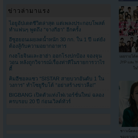
ข่าวล่ามาแรง
ไอยูอัปเดตชีวิตล่าสุด แต่เพลงประกอบโพสต์
ทำแฟนๆ พูดถึง “จางกีฮา” อีกครั้ง
อีซูฮยอนเผยลดน้ำหนัก 30 กก. ใน 1 ปี แต่ยัง
ต้องสู้กับความอยากอาหาร
กงฮโยจินและฮาฮ่า ออกโรงปกป้อง จองจุน
เผยรายได้ค
วอน หลังถูกวิจารณ์เรื่องท่าทีในรายการวาไร
JYP และ Y
ตี้
ในป
คิมฮีชอลแซว “SISTAR สายบวกอันดับ 1 ใน
วงการ” ทำโซยูรีบโต้ “อย่าสร้างข่าวลือ!”
BIGBANG เปิดตัวแท่งไฟเวอร์ชั่นใหม่ ฉลอง
ครบรอบ 20 ปี ก่อนเวิลด์ทัวร์
ชาวเน็ตค
ของจางดา