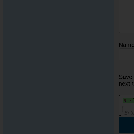
Nam
Save 
next 