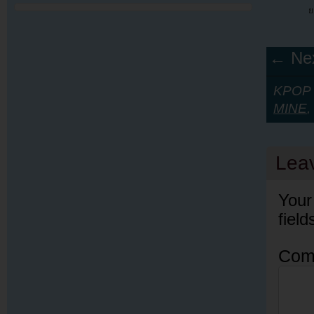
ย
← Nex
KPOP Y
MINE
,
Lea
Your
fiel
Com