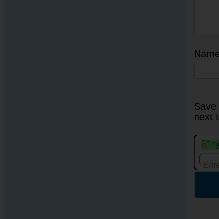
Nam
Save 
next 