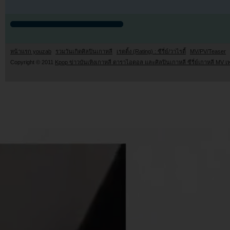
หน้าแรก youzab
รวมวันเกิดศิลปินเกาหลี
เรตติ้ง (Rating) : ซีรี่ย์/วาไรตี้
MV/PV/Teaser
Copyright © 2011
Kpop ข่าวบันเทิงเกาหลี ดาราไอดอล และศิลปินเกาหลี ซีรี่ย์เกาหลี MV เ