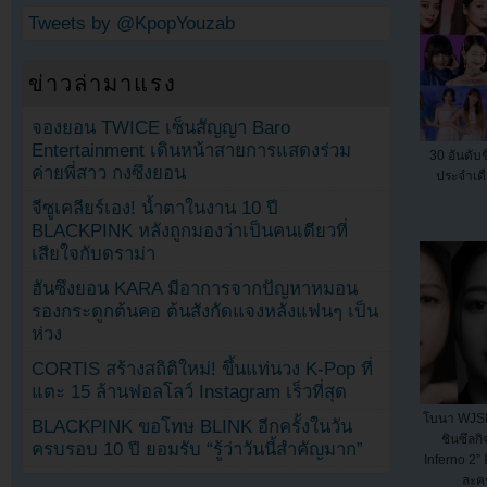
Tweets by @KpopYouzab
ข่าวล่ามาแรง
จองยอน TWICE เซ็นสัญญา Baro
Entertainment เดินหน้าสายการแสดงร่วม
30 อันดับชื
ค่ายพี่สาว กงซึงยอน
ประจำเด
จีซูเคลียร์เอง! น้ำตาในงาน 10 ปี
BLACKPINK หลังถูกมองว่าเป็นคนเดียวที่
เสียใจกับดราม่า
ฮันซึงยอน KARA มีอาการจากปัญหาหมอน
รองกระดูกต้นคอ ต้นสังกัดแจงหลังแฟนๆ เป็น
ห่วง
CORTIS สร้างสถิติใหม่! ขึ้นแท่นวง K-Pop ที่
แตะ 15 ล้านฟอลโลว์ Instagram เร็วที่สุด
โบนา WJSN
BLACKPINK ขอโทษ BLINK อีกครั้งในวัน
ชินซึลกิ
ครบรอบ 10 ปี ยอมรับ “รู้ว่าวันนี้สำคัญมาก”
Inferno 2”
ละคร