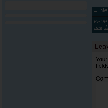
← Nex
KPOP Y
ยอง
,
ไ
Lea
Your
fiel
Com