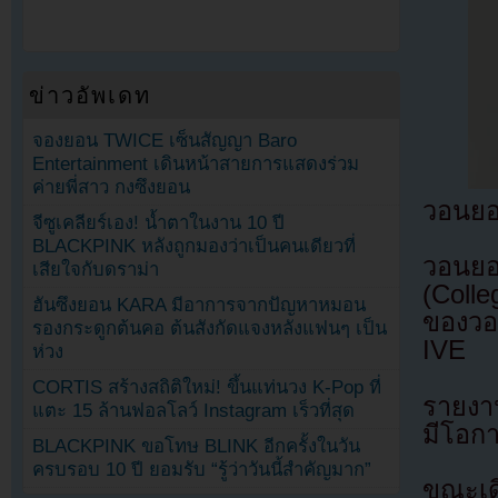
ข่าวอัพเดท
จองยอน TWICE เซ็นสัญญา Baro
Entertainment เดินหน้าสายการแสดงร่วม
ค่ายพี่สาว กงซึงยอน
วอนยอง
จีซูเคลียร์เอง! น้ำตาในงาน 10 ปี
BLACKPINK หลังถูกมองว่าเป็นคนเดียวที่
วอนย
เสียใจกับดราม่า
(Colle
ฮันซึงยอน KARA มีอาการจากปัญหาหมอน
ของวอ
รองกระดูกต้นคอ ต้นสังกัดแจงหลังแฟนๆ เป็น
IVE
ห่วง
CORTIS สร้างสถิติใหม่! ขึ้นแท่นวง K-Pop ที่
รายงา
แตะ 15 ล้านฟอลโลว์ Instagram เร็วที่สุด
มีโอก
BLACKPINK ขอโทษ BLINK อีกครั้งในวัน
ครบรอบ 10 ปี ยอมรับ “รู้ว่าวันนี้สำคัญมาก”
ขณะเด