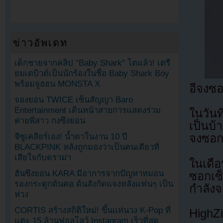
ข่าวอัพเดท
เด็กชายจากคลิป “Baby Shark” โตแล้ว! เตรี
ยมเดบิวต์เป็นนักร้องในชื่อ Baby Shark Boy
พร้อมจูฮอน MONSTA X
อีจงซ
จองยอน TWICE เซ็นสัญญา Baro
Entertainment เดินหน้าสายการแสดงร่วม
ในวันท
ค่ายพี่สาว กงซึงยอน
เป็นบ
จีซูเคลียร์เอง! น้ำตาในงาน 10 ปี
จงซอกจ
BLACKPINK หลังถูกมองว่าเป็นคนเดียวที่
เสียใจกับดราม่า
ในเดือ
ฮันซึงยอน KARA มีอาการจากปัญหาหมอน
ซอกเซ
รองกระดูกต้นคอ ต้นสังกัดแจงหลังแฟนๆ เป็น
กำลัง
ห่วง
CORTIS สร้างสถิติใหม่! ขึ้นแท่นวง K-Pop ที่
HighZ
แตะ 15 ล้านฟอลโลว์ Instagram เร็วที่สุด