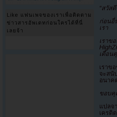
“สวัสด
Like แฟนเพจของเราเพื่อติดตาม
ก่อนอ
ข่าวสารอัพเดทก่อนใครได้ที่นี่
เรา
เลยจ้า
เราขอแ
HighZ
เดือน
เราขอ
จะสนั
อนาค
ขอบคุ
แปลจ
เครดิต