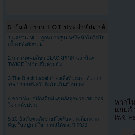
5 อันดับข่าว HOT ประจำสัปดาห์
1.แฮชาน NCT ถูกพบว่าสูบบุหรี่ไฟฟ้าในวิดีโอ
เบื้องหลังฝึกซ้อม
2.ชาวเน็ตพบลิซ่า BLACKPINK และมินะ
TWICE ไปช้อปปิ้งด้วยกัน
3.The Black Label กำลังเล็งที่จะแยกตัวจาก
YG ย้ายอฟฟิศไปตึกใหม่ในฮันนัมดง
4.ชาวเน็ตปกป้องคิมมินจูหลังถูกพวกเฮดเตอร์
หากไม
วิจารณ์รูปร่าง
แถบกำล
เพจ F
5.10 อันดับคนดังชายที่ได้รับความนิยมมาก
ที่สุดในหมู่เกย์ในเกาหลีใต้ของปี 2023