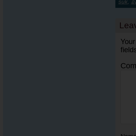
suk
,
อ
Lea
Your
fiel
Com