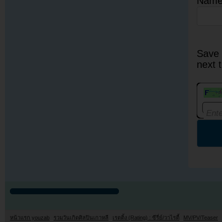
Nam
Save 
next 
หน้าแรก youzab
รวมวันเกิดศิลปินเกาหลี
เรตติ้ง (Rating) : ซีรี่ย์/วาไรตี้
MV/PV/Teaser