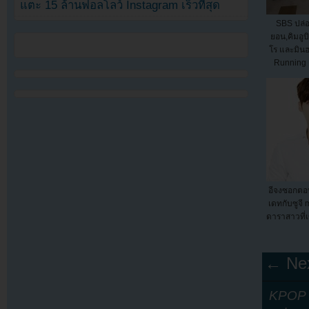
แตะ 15 ล้านฟอลโลว์ Instagram เร็วที่สุด
SBS ปล่
ยอน,คิมอูบ
โร และมิน
Running 
อีจงซอกตอบ
เดทกับซูจี 
ดาราสาวที่เ
← Nex
KPOP Y