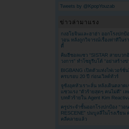
Tweets by @KpopYouzab
ข่าวล่ามาแรง
กงฮโยจินและฮาฮ่า ออกโรงปกป้อ
วอน หลังถูกวิจารณ์เรื่องท่าทีใน
ตี้
คิมฮีชอลแซว “SISTAR สายบวกอั
วงการ” ทำโซยูรีบโต้ “อย่าสร้างข่
BIGBANG เปิดตัวแท่งไฟเวอร์ชั่
ครบรอบ 20 ปี ก่อนเวิลด์ทัวร์
จูซังอุคหัวเราะลั่น หลังเดินตลาด
แซวแรง “ตัวร้ายสุดๆ คนไม่ดี” เห
บทตัวร้ายใน Agent Kim Reactiv
ครูประจำชั้นออกโรงปกป้อง “วอน
RESCENE” ปมบูลลี่ในโรงเรียน 
คลี่คลายแล้ว