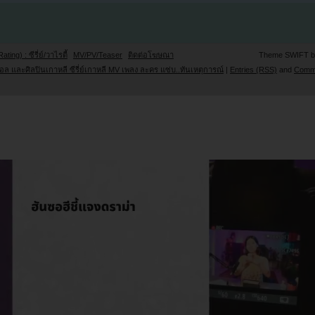
Rating) : ซีรี่ย์/วาไรตี้
MV/PV/Teaser
ติดต่อโฆษณา
Theme SWIFT 
ล และศิลปินเกาหลี ซีรี่ย์เกาหลี MV เพลง ละคร แซ่บ..ทันเหตุการณ์
|
Entries (RSS)
and
Comm