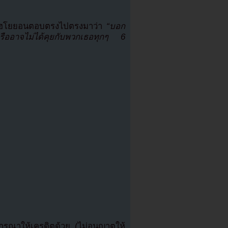
สุด ฮโยยอนตอบตรงไปตรงมาว่า
“บอก
รืออาจไม่ได้คุยกับพวกเธอทุกๆ 6
ุณาให้เครดิตด้วย (ไม่อนุญาตให้