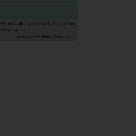
by
Satish Gandham
, a product of
SwiftThemes.Com
ents (RSS)
powered by
WordPress
[Back to top ↑ ]