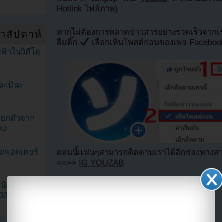
Hotlink ไฟล์ภาพ)
หากไม่ต้องการพลาดข่าวสารอย่างรวดเร็วจาก
ำสัปดาห์
ลืมติ๊ก
เลือกเห็นโพสต์ก่อนของเพจ Facebo
ฟ้าในวิดีโอ
ละมินะ
ะแยกตัวจาก
ดง
วกเฮดเตอร์
ตอนนี้แฟนๆสามารถติดตามเราได้อีกช่องทางสา
==>>
IG YOUZAB
แบ่งปัน link นี้ไปยัง
ามนิยมมาก
2023