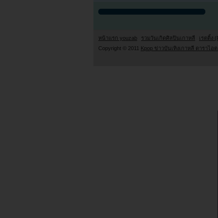
หน้าแรก youzab
รวมวันเกิดศิลปินเกาหลี
เรตติ้ง (
Copyright © 2011
Kpop ข่าวบันเทิงเกาหลี ดาราไอดอ