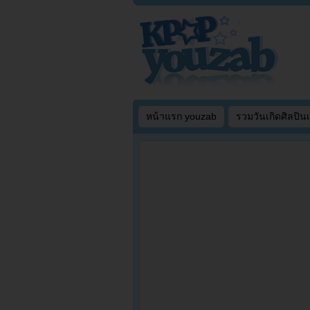
หน้าแรก youzab
รวมวันเกิดศิลปิน