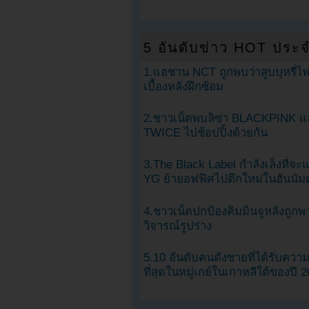
5 อันดับข่าว HOT ประจ
1.แฮชาน NCT ถูกพบว่าสูบบุหรี่ไฟ
เบื้องหลังฝึกซ้อม
2.ชาวเน็ตพบลิซ่า BLACKPINK แ
TWICE ไปช้อปปิ้งด้วยกัน
3.The Black Label กำลังเล็งที่จ
YG ย้ายอฟฟิศไปตึกใหม่ในฮันนัม
4.ชาวเน็ตปกป้องคิมมินจูหลังถูกพ
วิจารณ์รูปร่าง
5.10 อันดับคนดังชายที่ได้รับคว
ที่สุดในหมู่เกย์ในเกาหลีใต้ของปี 