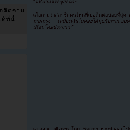
“ทิฟฟานี่หรือซูยองค่ะ”
่อติดตาม
เมื่อถามว่าสมาชิกคนไหนที่เธอติดต่อบ่อยที่
ที่นี่
ตามตรง เหมือนฉันไม่ค่อยได้คุยกับพวกเธอห
เดือนโดยประมาณ”
แปลจาก allkpop โดย
Youzab
หากนำออกไปกร