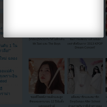
ง จองจุน
รายการวาไร
[Video]SNSDกับวีดีโอฝึกเต้น
ชมการแสดงบางส่วนของ
Mr.Taxi และ The Boys
เหล่าศิลปินจาก ‘2013 KPOP
นดับ 1 ใน
Dream Concert’
าวลือ!”
นใหม่ ฉลอง
เจอแม่ค้า
ตุเพราะอิน
ated
อี
ดราม่า
ซอลลี่โพสต์ภาพเค้กและลูก
อดีตสมาชิกและสมาชิก
พีชฉลองครบรอบ 12 ปีนับตั้ง
ปัจจุบันของ After School
แต่เธอเดบิวต์
ถ่ายภาพกับว่าที่เจ้าสาวจอง