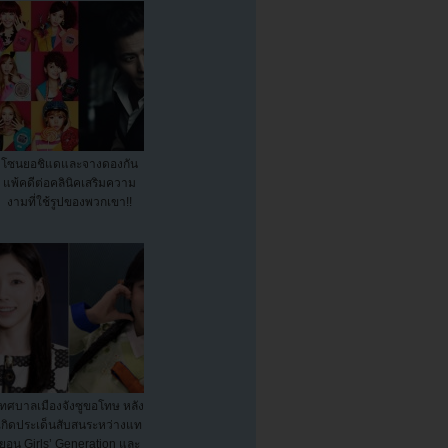
โซนยอชิแดและจางดองกัน
แพ้คดีต่อคลินิคเสริมความ
งามที่ใช้รูปของพวกเขา!!
เทศบาลเมืองจังซูขอโทษ หลัง
เกิดประเด็นสับสนระหว่างแท
ยอน Girls’ Generation และ