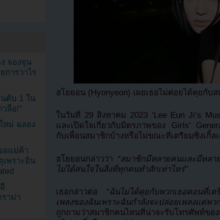
ง จองจุน
รายการวาไร
ฮโยยอน (Hyonyeon) เผยเธอไม่ค่อยได้คุยกับสม
นดับ 1 ใน
าวลือ!”
ในวันที่ 29 สิงหาคม 2023 ‘Lee Eun Ji’s Mu
นใหม่ ฉลอง
และเปิดใจเกี่ยวกับมิตรภาพของ Girls’ Generat
กับเพื่อนสมาชิกบ้างหรือไม่ขณะที่เตรียมซิงเกิ้ลเ
เจอแม่ค้า
ฮโยยอนกล่าวว่า
“สมาชิกมีหลายคนและมีหลายสิ่ง
ตุเพราะอิน
ไม่ได้สนใจในสิ่งที่ทุกคนทำสักเท่าไหร่”
ated
อี
เธอกล่าวต่อ
“ฉันไม่ได้คุยกับพวกเธอตอนที่
ดราม่า
เพลงของฉันเพราะฉันกำลังจะปล่อยเพลงแต่พวกเ
ถูกถามว่าสมาชิกคนไหนที่น่าจะรับโทรศัพท์