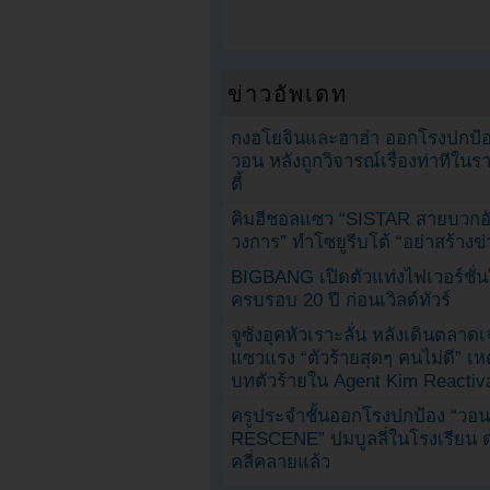
ข่าวอัพเดท
กงฮโยจินและฮาฮ่า ออกโรงปกป้อ
วอน หลังถูกวิจารณ์เรื่องท่าทีใน
ตี้
คิมฮีชอลแซว “SISTAR สายบวกอั
วงการ” ทำโซยูรีบโต้ “อย่าสร้างข่
BIGBANG เปิดตัวแท่งไฟเวอร์ชั่
ครบรอบ 20 ปี ก่อนเวิลด์ทัวร์
จูซังอุคหัวเราะลั่น หลังเดินตลาด
แซวแรง “ตัวร้ายสุดๆ คนไม่ดี” เห
บทตัวร้ายใน Agent Kim Reactiv
ครูประจำชั้นออกโรงปกป้อง “วอน
RESCENE” ปมบูลลี่ในโรงเรียน 
คลี่คลายแล้ว