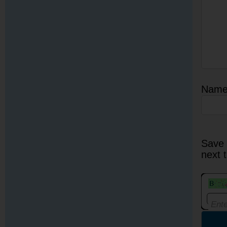
Nam
Save 
next 