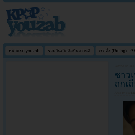
หน้าแรก youzab
รวมวันเกิดศิลปินเกาหลี
เรตติ้ง (Rating) : ซีรี
Written on
JUL
ชาวเน
ถกเถี
Filed under
N