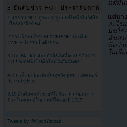
แต่มัน
5 อันดับข่าว HOT ประจำสัปดาห์
แต่บา
1.แฮชาน NCT ถูกพบว่าสูบบุหรี่ไฟฟ้าในวิดีโอ
อะไรแบ
เบื้องหลังฝึกซ้อม
มันไร
2.ชาวเน็ตพบลิซ่า BLACKPINK และมินะ
ฉันสง
TWICE ไปช้อปปิ้งด้วยกัน
คิดว่า
ในเรื่อ
3.The Black Label กำลังเล็งที่จะแยกตัวจาก
YG ย้ายอฟฟิศไปตึกใหม่ในฮันนัมดง
4.ชาวเน็ตปกป้องคิมมินจูหลังถูกพวกเฮดเตอร์
วิจารณ์รูปร่าง
5.10 อันดับคนดังชายที่ได้รับความนิยมมาก
ที่สุดในหมู่เกย์ในเกาหลีใต้ของปี 2023
Tweets by @KpopYouzab