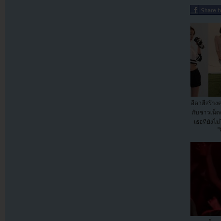
อีดาฮีสร้า
กับชาวเน็
เธอที่ยังไ
"