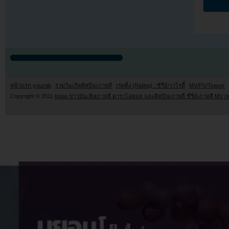
หน้าแรก youzab
รวมวันเกิดศิลปินเกาหลี
เรตติ้ง (Rating) : ซีรี่ย์/วาไรตี้
MV/PV/Teaser
Copyright © 2011
Kpop ข่าวบันเทิงเกาหลี ดาราไอดอล และศิลปินเกาหลี ซีรี่ย์เกาหลี MV เ