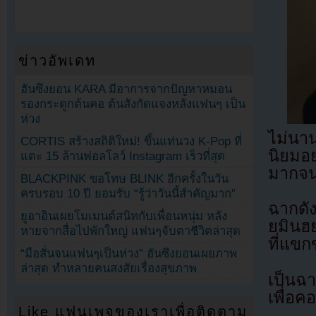
ข่าวอัพเดท
ฮันซึงยอน KARA มีอาการจากปัญหาหมอน
รองกระดูกต้นคอ ต้นสังกัดแจงหลังแฟนๆ เป็น
ห่วง
ไม่นาน
CORTIS สร้างสถิติใหม่! ขึ้นแท่นวง K-Pop ที่
นิยมอย
แตะ 15 ล้านฟอลโลว์ Instagram เร็วที่สุด
มากจน
BLACKPINK ขอโทษ BLINK อีกครั้งในวัน
ครบรอบ 10 ปี ยอมรับ “รู้ว่าวันนี้สำคัญมาก”
ฉากดั
ยูอาอินเผยโมเมนต์สนิทกับเพื่อนหนุ่ม หลัง
ยมินฮ
หายจากสื่อไปพักใหญ่ แฟนๆจับตาชีวิตล่าสุด
ที่แขก
“มือสั่นจนแฟนๆเป็นห่วง” ฮันซึงยอนเผยภาพ
ล่าสุด ทำหลายคนสงสัยเรื่องสุขภาพ
เป็นฉ
เพื่อค
Like แฟนเพจของเราเพื่อติดตาม