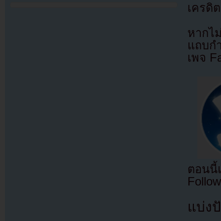
เครดิต
หากไม
แถบกำล
เพจ F
ตอนนี
Follow
แบ่งปั