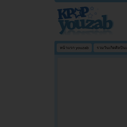
หน้าแรก youzab
รวมวันเกิดศิลปิน