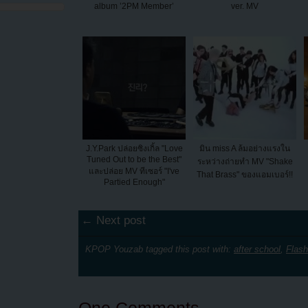
album ’2PM Member’
ver. MV
J.Y.Park ปล่อยซิงเกิ้ล "Love
มิน miss A ล้มอย่างแรงใน
Tuned Out to be the Best"
ระหว่างถ่ายทำ MV "Shake
และปล่อย MV ทีเซอร์ "I've
That Brass" ของแอมเบอร์!!
Partied Enough"
← Next post
KPOP Youzab tagged this post with:
after school
,
Flas
One Comments