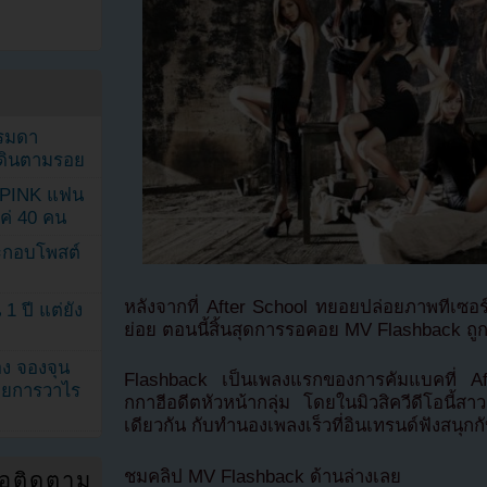
รรมดา
ดเดินตามรอย
KPINK แฟน
แค่ 40 คน
ระกอบโพสต์
หลังจากที่ After School ทยอยปล่อยภาพทีเซอร์
1 ปี แต่ยัง
ย่อย ตอนนี้สิ้นสุดการรอคอย MV Flashback ถ
ง จองจุน
Flashback เป็นเพลงแรกของการคัมแบคที่ 
รายการวาไร
กกาฮีอดีตหัวหน้ากลุ่ม โดยในมิวสิควีดีโอนี้สาวๆ
เดียวกัน กับทำนองเพลงเร็วที่อินเทรนด์ฟังสนุกก
ชมคลิป MV Flashback ด้านล่างเลย
่อติดตาม