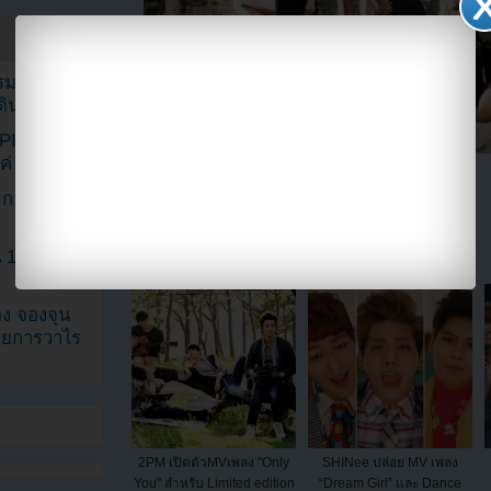
รรมดา
ดเดินตามรอย
KPINK แฟน
แค่ 40 คน
แบ่งปัน link นี้ไปยัง
ระกอบโพสต์
1 ปี แต่ยัง
ง จองจุน
รายการวาไร
2PM เปิดตัวMVเพลง "Only
SHINee ปล่อย MV เพลง
You" สำหรับ Limited edition
“Dream Girl” และ Dance