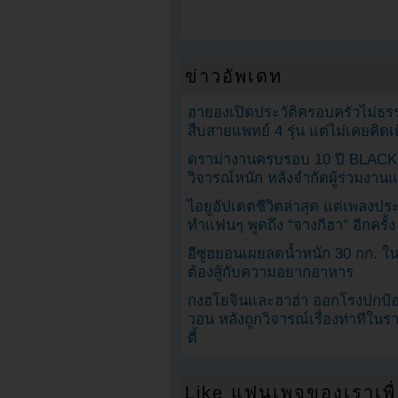
ข่าวอัพเดท
ฮายองเปิดประวัติครอบครัวไม่ธ
สืบสายแพทย์ 4 รุ่น แต่ไม่เคยคิ
ดราม่างานครบรอบ 10 ปี BLAC
วิจารณ์หนัก หลังจำกัดผู้ร่วมงาน
ไอยูอัปเดตชีวิตล่าสุด แต่เพลงป
ทำแฟนๆ พูดถึง “จางกีฮา” อีกครั้ง
อีซูฮยอนเผยลดน้ำหนัก 30 กก. ใน 
ต้องสู้กับความอยากอาหาร
กงฮโยจินและฮาฮ่า ออกโรงปกป้อ
วอน หลังถูกวิจารณ์เรื่องท่าทีใน
ตี้
Like แฟนเพจของเราเพื