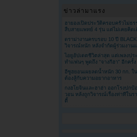
ข่าวล่ามาแรง
ฮายองเปิดประวัติครอบครัวไม่ธ
สืบสายแพทย์ 4 รุ่น แต่ไม่เคยคิ
ดราม่างานครบรอบ 10 ปี BLAC
วิจารณ์หนัก หลังจำกัดผู้ร่วมงาน
ไอยูอัปเดตชีวิตล่าสุด แต่เพลงป
ทำแฟนๆ พูดถึง “จางกีฮา” อีกครั้ง
อีซูฮยอนเผยลดน้ำหนัก 30 กก. ใน 
ต้องสู้กับความอยากอาหาร
กงฮโยจินและฮาฮ่า ออกโรงปกป้อ
วอน หลังถูกวิจารณ์เรื่องท่าทีใน
ตี้