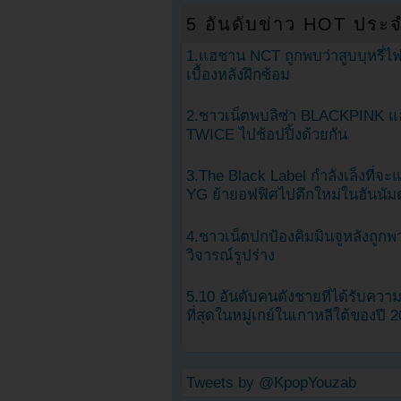
5 อันดับข่าว HOT ประจ
1.แฮชาน NCT ถูกพบว่าสูบบุหรี่ไฟ
เบื้องหลังฝึกซ้อม
2.ชาวเน็ตพบลิซ่า BLACKPINK แ
TWICE ไปช้อปปิ้งด้วยกัน
3.The Black Label กำลังเล็งที่จ
YG ย้ายอฟฟิศไปตึกใหม่ในฮันนัม
4.ชาวเน็ตปกป้องคิมมินจูหลังถูกพ
วิจารณ์รูปร่าง
5.10 อันดับคนดังชายที่ได้รับคว
ที่สุดในหมู่เกย์ในเกาหลีใต้ของปี 
Tweets by @KpopYouzab