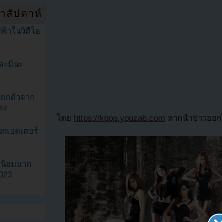
ำสัปดาห์
ฟ้าในวิดีโอ
ละมินะ
ะแยกตัวจาก
ดง
โดย
https://kpop.youzab.com
หากนำข่าวออกไ
วกเฮดเตอร์
ามนิยมมาก
2023