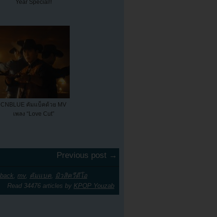
Year Special!!
CNBLUE คัมแบ็คด้วย MV
เพลง “Love Cut”
Previous post →
hback
,
mv
,
คัมแบค
,
มิวสิควีดีโอ
Read 34476 articles by
KPOP Youzab