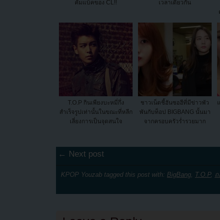
คัมแบ็คของ CL!!
เวลาเดียวกัน
T.O.P กินเพียงบะหมี่กึ่ง
ชาวเน็ตชี้ฮันซอฮีที่มีข่าวพัว
แ
สำเร็จรูปเท่านั้นในขณะที่หลีก
พันกับท็อป BIGBANG นั้นมา
เลี่ยงการเป็นจุดสนใจ
จากครอบครัวร่ำรวยมาก
← Next post
KPOP Youzab tagged this post with:
BigBang
,
T.O.P
,
ถ