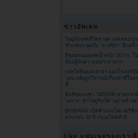
ข่าวอัพเดท
ไอยูอัปเดตชีวิตล่าสุด แต่เพลงป
ทำแฟนๆ พูดถึง “จางกีฮา” อีกครั้ง
อีซูฮยอนเผยลดน้ำหนัก 30 กก. ใน 
ต้องสู้กับความอยากอาหาร
กงฮโยจินและฮาฮ่า ออกโรงปกป้อ
วอน หลังถูกวิจารณ์เรื่องท่าทีใน
ตี้
คิมฮีชอลแซว “SISTAR สายบวกอั
วงการ” ทำโซยูรีบโต้ “อย่าสร้างข่
BIGBANG เปิดตัวแท่งไฟเวอร์ชั่
ครบรอบ 20 ปี ก่อนเวิลด์ทัวร์
Like แฟนเพจของเราเพื