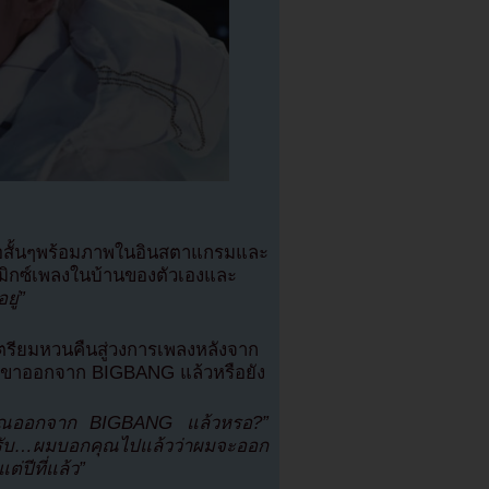
โอสั้นๆพร้อมภาพในอินสตาแกรมและ
ด้มิกซ์เพลงในบ้านของตัวเองและ
ยู่”
เตรียมหวนคืนสู่วงการเพลงหลังจาก
าเขาออกจาก BIGBANG แล้วหรือยัง
ุณออกจาก BIGBANG แล้วหรอ?”
รับ…ผมบอกคุณไปแล้วว่าผมจะออก
่ปีที่แล้ว”