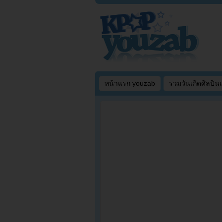
หน้าแรก youzab
รวมวันเกิดศิลปิน