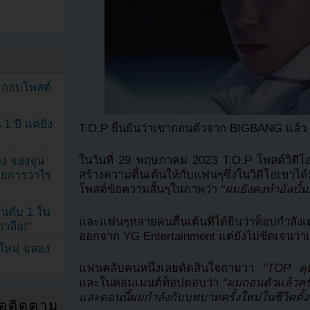
ระกอบโพสต์
1 ปี แต่ยัง
T.O.P ยืนยันว่าเขาถอนตัวจาก BIGBANG แล้ว
ในวันที่ 29 พฤษภาคม 2023 T.O.P โพสต์วิดี
ง จองจุน
สร้างความตื่นเต้นให้กับแฟนๆซึ่งในวิดีโอเขาไ
รายการวาไร
โพสต์ข้อความสั้นๆในภาพว่า
“ผมยังคงทำอัลบั้มอ
นดับ 1 ใน
และแฟนๆหลายคนตื่นเต้นที่ได้ยินว่าท็อปกำลัง
าวลือ!”
ออกจาก YG Entertainment แต่ยังไม่ชัดเจนว่
นใหม่ ฉลอง
แฟนคลับคนหนึ่งเลยตัดสินใจถามว่า
“TOP ค
และในคอมเมนต์ท็อปตอบว่า
“ผมถอนตัวแล้วค
และตอนนี้ผมกำลังกับบทบาทครั้งใหม่ในชีวิตตั้งแต
่อติดตาม