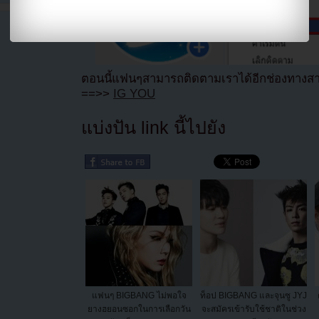
ตอนนี้แฟนๆสามารถติดตามเราได้อีกช่องทางสา
==>>
IG YOU
แบ่งปัน link นี้ไปยัง
แฟนๆ BIGBANG ไม่พอใจ
ท็อป BIGBANG และจุนซู JYJ
ยางฮยอนซอกในการเลือกวัน
จะสมัครเข้ารับใช้ชาติในช่วง