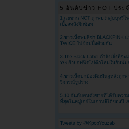
5 อันดับข่าว HOT ประจ
1.แฮชาน NCT ถูกพบว่าสูบบุหรี่ไฟ
เบื้องหลังฝึกซ้อม
2.ชาวเน็ตพบลิซ่า BLACKPINK แ
TWICE ไปช้อปปิ้งด้วยกัน
3.The Black Label กำลังเล็งที่จ
YG ย้ายอฟฟิศไปตึกใหม่ในฮันนัม
4.ชาวเน็ตปกป้องคิมมินจูหลังถูกพ
วิจารณ์รูปร่าง
5.10 อันดับคนดังชายที่ได้รับคว
ที่สุดในหมู่เกย์ในเกาหลีใต้ของปี 
Tweets by @KpopYouzab