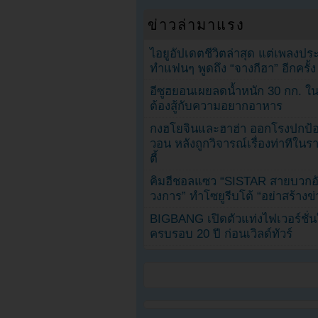
ข่าวล่ามาแรง
ไอยูอัปเดตชีวิตล่าสุด แต่เพลงป
ทำแฟนๆ พูดถึง “จางกีฮา” อีกครั้ง
อีซูฮยอนเผยลดน้ำหนัก 30 กก. ใน 
ต้องสู้กับความอยากอาหาร
กงฮโยจินและฮาฮ่า ออกโรงปกป้อ
วอน หลังถูกวิจารณ์เรื่องท่าทีใน
ตี้
คิมฮีชอลแซว “SISTAR สายบวกอั
วงการ” ทำโซยูรีบโต้ “อย่าสร้างข่
BIGBANG เปิดตัวแท่งไฟเวอร์ชั่
ครบรอบ 20 ปี ก่อนเวิลด์ทัวร์