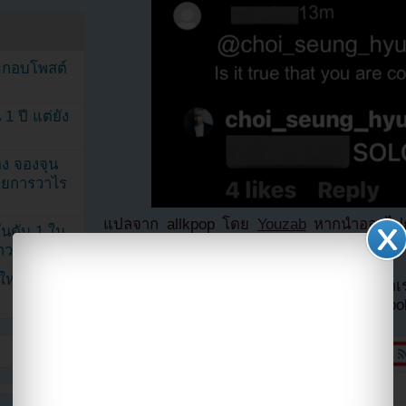
ระกอบโพสต์
1 ปี แต่ยัง
ง จองจุน
รายการวาไร
แปลจาก allkpop โดย
Youzab
หากนำออกไปกร
นดับ 1 ใน
Hotlink ไฟล์ภาพ)
าวลือ!”
นใหม่ ฉลอง
หากไม่ต้องการพลาดข่าวสารอย่างรวดเร็วจาก
ลืมติ๊ก
เลือกเห็นโพสต์ก่อนของเพจ Facebo