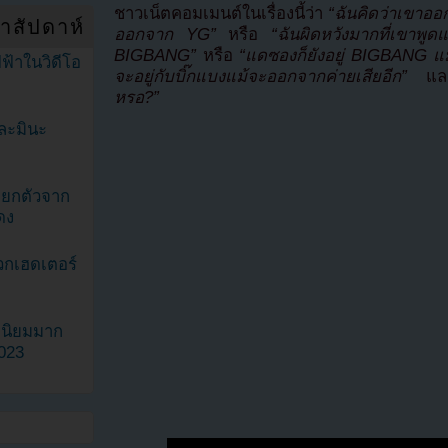
ชาวเน็ตคอมเมนต์ในเรื่องนี้ว่า
“ฉันคิดว่าเขาอ
ำสัปดาห์
ออกจาก YG”
หรือ
“ฉันผิดหวังมากที่เขาพูดแบ
BIGBANG”
หรือ
“แดซองก็ยังอยู่ BIGBANG แม
ฟ้าในวิดีโอ
จะอยู่กับบิ๊กแบงแม้จะออกจากค่ายเสียอีก”
แ
หรอ?”
ละมินะ
ะแยกตัวจาก
ดง
วกเฮดเตอร์
ามนิยมมาก
2023