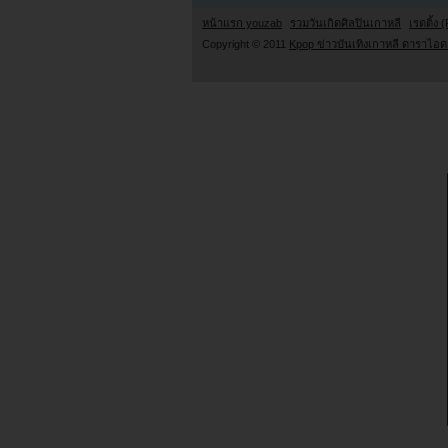
หน้าแรก youzab
รวมวันเกิดศิลปินเกาหลี
เรตติ้ง (
Copyright © 2011
Kpop ข่าวบันเทิงเกาหลี ดาราไอดอ