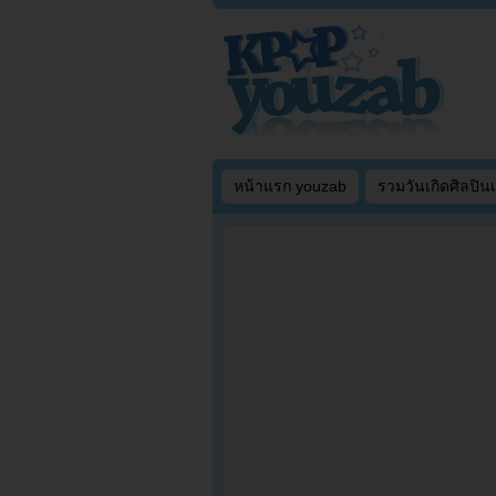
หน้าแรก youzab
รวมวันเกิดศิลปิน