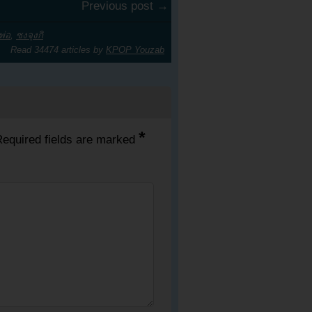
Previous post →
พ่อ
,
ซงจุงกิ
Read 34474 articles by
KPOP Youzab
*
equired fields are marked