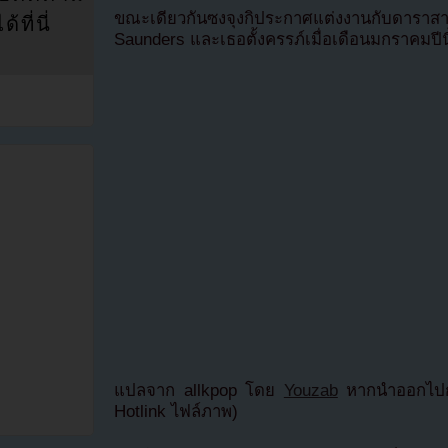
ขณะเดียวกันซงจุงกิประกาศแต่งงานกับด
ที่นี่
Saunders และเธอตั้งครรภ์เมื่อเดือนมกราคมปีนี
แปลจาก allkpop โดย
Youzab
หากนำออกไปกร
Hotlink ไฟล์ภาพ)