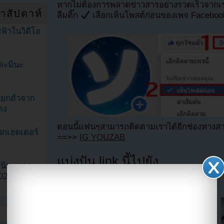
หากไม่ต้องการพลาดข่าวสารอย่างรวดเร็วจาก
ำสัปดาห์
ลืมติ๊ก
เลือกเห็นโพสต์ก่อนของเพจ Facebo
ฟ้าในวิดีโอ
ละมินะ
ะแยกตัวจาก
ดง
ตอนนี้แฟนๆสามารถติดตามเราได้อีกช่องทางสา
วกเฮดเตอร์
==>>
IG YOUZAB
แบ่งปัน link นี้ไปยัง
ามนิยมมาก
2023