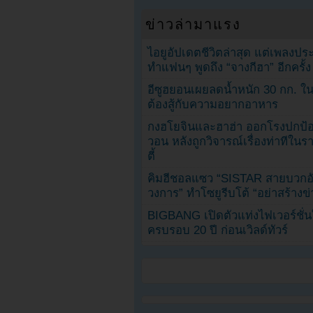
ข่าวล่ามาแรง
ไอยูอัปเดตชีวิตล่าสุด แต่เพลงป
ทำแฟนๆ พูดถึง “จางกีฮา” อีกครั้ง
อีซูฮยอนเผยลดน้ำหนัก 30 กก. ใน 
ต้องสู้กับความอยากอาหาร
กงฮโยจินและฮาฮ่า ออกโรงปกป้อ
วอน หลังถูกวิจารณ์เรื่องท่าทีใน
ตี้
คิมฮีชอลแซว “SISTAR สายบวกอั
วงการ” ทำโซยูรีบโต้ “อย่าสร้างข่
BIGBANG เปิดตัวแท่งไฟเวอร์ชั่
ครบรอบ 20 ปี ก่อนเวิลด์ทัวร์