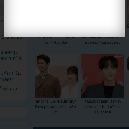
ระกอบโพสต์
ซงจุงกิอธิบายเรื่องที่เขาถือ
แสบ!! อดีตผู้จัดการดาราสาว
1 ปี แต่ยัง
โทรศัพท์มือถือกลับหัวใน
ฮันฮโยจูถูกจับข้อหาพยายาม
ละคร Nice Guy
แบล็คเมล์คุณพ่อของเธอ
ง จองจุน
รายการวาไร
นดับ 1 ใน
าวลือ!”
นใหม่ ฉลอง
พัคโบกอมและซงฮเยคโยพูด
คุณพ่อของรอยคิมออกมา
ถึงซงจุงกิและการทำงานด้วย
ขอโทษจากประเด็นปัญหา
กัน
ของลูกชาย