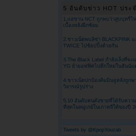
5 อันดับข่าว HOT ประจ
1.แฮชาน NCT ถูกพบว่าสูบบุหรี่ไฟ
เบื้องหลังฝึกซ้อม
2.ชาวเน็ตพบลิซ่า BLACKPINK แ
TWICE ไปช้อปปิ้งด้วยกัน
3.The Black Label กำลังเล็งที่จ
YG ย้ายอฟฟิศไปตึกใหม่ในฮันนัม
4.ชาวเน็ตปกป้องคิมมินจูหลังถูกพ
วิจารณ์รูปร่าง
5.10 อันดับคนดังชายที่ได้รับคว
ที่สุดในหมู่เกย์ในเกาหลีใต้ของปี 
Tweets by @KpopYouzab