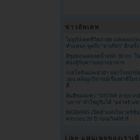
ข่าวอัพเดท
ไอยูอัปเดตชีวิตล่าสุด แต่เพลงป
ทำแฟนๆ พูดถึง “จางกีฮา” อีกครั้ง
อีซูฮยอนเผยลดน้ำหนัก 30 กก. ใน 
ต้องสู้กับความอยากอาหาร
กงฮโยจินและฮาฮ่า ออกโรงปกป้อ
วอน หลังถูกวิจารณ์เรื่องท่าทีใน
ตี้
คิมฮีชอลแซว “SISTAR สายบวกอั
วงการ” ทำโซยูรีบโต้ “อย่าสร้างข่
BIGBANG เปิดตัวแท่งไฟเวอร์ชั่
ครบรอบ 20 ปี ก่อนเวิลด์ทัวร์
Like แฟนเพจของเราเพื