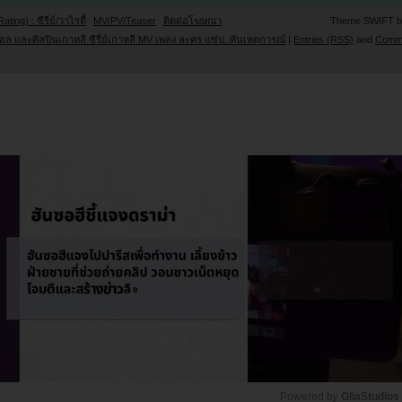
Rating) : ซีรี่ย์/วาไรตี้
MV/PV/Teaser
ติดต่อโฆษณา
Theme SWIFT 
ล และศิลปินเกาหลี ซีรี่ย์เกาหลี MV เพลง ละคร แซ่บ..ทันเหตุการณ์
|
Entries (RSS)
and
Comm
Powered by 
GliaStudios