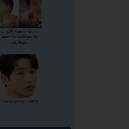
มาดูคลิปพัฒนาการความ
หล่อของซงจุงกิตั้งแต่เด็ก
จนถึงปัจจุบัน!!
คุณยายของซงจุงกิเสียชีวิต