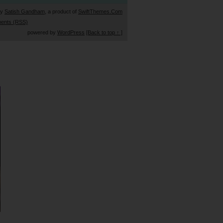
by
Satish Gandham
, a product of
SwiftThemes.Com
ents (RSS)
powered by
WordPress
[Back to top ↑ ]