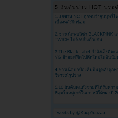
5 อันดับข่าว HOT ประจ
1.แฮชาน NCT ถูกพบว่าสูบบุหรี่ไฟ
เบื้องหลังฝึกซ้อม
2.ชาวเน็ตพบลิซ่า BLACKPINK แ
TWICE ไปช้อปปิ้งด้วยกัน
3.The Black Label กำลังเล็งที่จ
YG ย้ายอฟฟิศไปตึกใหม่ในฮันนัม
4.ชาวเน็ตปกป้องคิมมินจูหลังถูกพ
วิจารณ์รูปร่าง
5.10 อันดับคนดังชายที่ได้รับคว
ที่สุดในหมู่เกย์ในเกาหลีใต้ของปี 
Tweets by @KpopYouzab