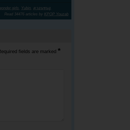
wonder girls
,
Yubin
,
ควอนซุนอู
,
Read 34476 articles by
KPOP Youzab
*
equired fields are marked