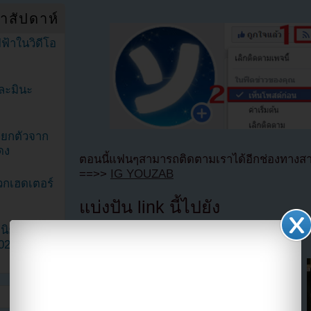
ำสัปดาห์
ฟ้าในวิดีโอ
ละมินะ
ะแยกตัวจาก
ดง
ตอนนี้แฟนๆสามารถติดตามเราได้อีกช่องทางสา
==>>
IG YOUZAB
วกเฮดเตอร์
แบ่งปัน link นี้ไปยัง
ามนิยมมาก
2023