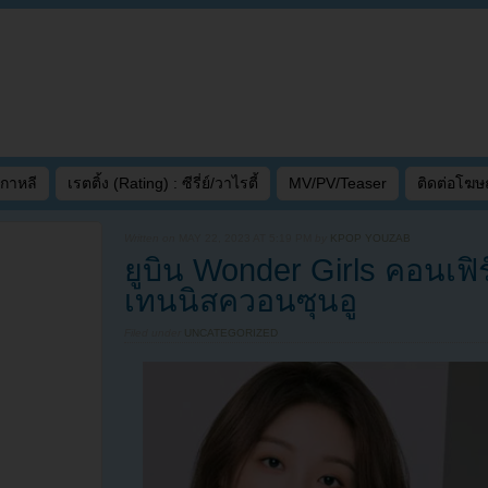
เกาหลี
เรตติ้ง (Rating) : ซีรี่ย์/วาไรตี้
MV/PV/Teaser
ติดต่อโฆ
Written on
MAY 22, 2023 AT 5:19 PM
by
KPOP YOUZAB
ยูบิน Wonder Girls คอนเฟิ
เทนนิสควอนซุนอู
Filed under
UNCATEGORIZED