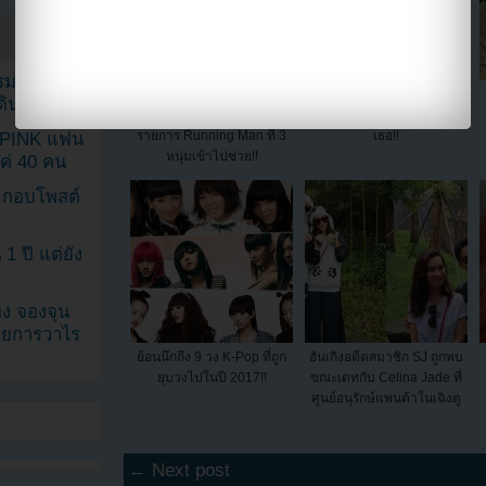
รรมดา
ดูกันชัดๆอีกครั้ง วิดีโอ
พัคฮันบยอลออกมาปฏิเสธ
ดเดินตามรอย
อุบัติเหตุของยูบินขณะถ่ายทำ
ข่าวลือการออกเดทล่าสุดของ
รายการ Running Man ที่ 3
เธอ!!
KPINK แฟน
หนุ่มเข้าไปช่วย!!
แค่ 40 คน
ระกอบโพสต์
1 ปี แต่ยัง
ง จองจุน
รายการวาไร
ย้อนนึกถึง 9 วง K-Pop ที่ถูก
ฮันเกิงอดีตสมาชิก SJ ถูกพบ
ยุบวงไปในปี 2017!!
ขณะเดทกับ Celina Jade ที่
ศูนย์อนุรักษ์แพนด้าในเฉิงตู
← Next post