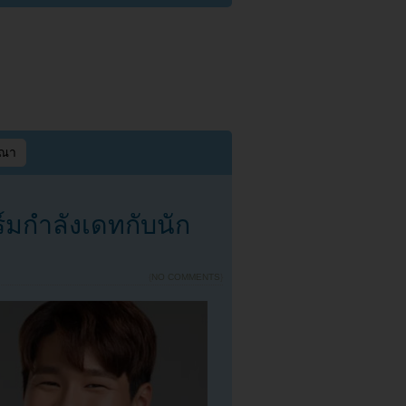
ษณา
ร์มกำลังเดทกับนัก
{
NO COMMENTS
}