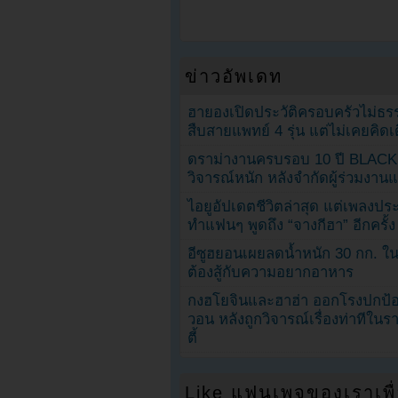
ข่าวอัพเดท
ฮายองเปิดประวัติครอบครัวไม่ธ
สืบสายแพทย์ 4 รุ่น แต่ไม่เคยคิ
ดราม่างานครบรอบ 10 ปี BLAC
วิจารณ์หนัก หลังจำกัดผู้ร่วมงาน
ไอยูอัปเดตชีวิตล่าสุด แต่เพลงป
ทำแฟนๆ พูดถึง “จางกีฮา” อีกครั้ง
อีซูฮยอนเผยลดน้ำหนัก 30 กก. ใน 
ต้องสู้กับความอยากอาหาร
กงฮโยจินและฮาฮ่า ออกโรงปกป้อ
วอน หลังถูกวิจารณ์เรื่องท่าทีใน
ตี้
Like แฟนเพจของเราเพื