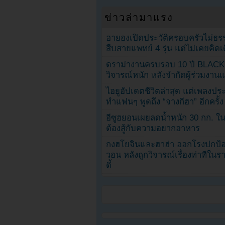
ข่าวล่ามาแรง
ฮายองเปิดประวัติครอบครัวไม่ธ
สืบสายแพทย์ 4 รุ่น แต่ไม่เคยคิ
ดราม่างานครบรอบ 10 ปี BLAC
วิจารณ์หนัก หลังจำกัดผู้ร่วมงาน
ไอยูอัปเดตชีวิตล่าสุด แต่เพลงป
ทำแฟนๆ พูดถึง “จางกีฮา” อีกครั้ง
อีซูฮยอนเผยลดน้ำหนัก 30 กก. ใน 
ต้องสู้กับความอยากอาหาร
กงฮโยจินและฮาฮ่า ออกโรงปกป้อ
วอน หลังถูกวิจารณ์เรื่องท่าทีใน
ตี้