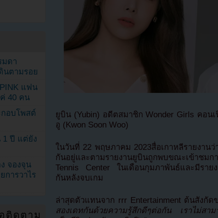
รรมดา
ดเดินตามรอย
KPINK แฟน
แค่ 40 คน
ระกอบโพสต์
ยูบิน (Yubin) อดีตสมาชิก Wonder Girls คอนเ
อู (Kwon Soon Woo)
1 ปี แต่ยัง
ในวันที่ 22 พฤษภาคม 2023สื่อเกาหลีรายงานว่
กันอยู่และตามรายงานยูบินถูกพบขณะเข้าชม
ง จองจุน
Tennis Center ในเดือนกุมภาพันธ์และมีรายงานว
รายการวาไร
กันหลังจบเกม
ล่าสุดตัวแทนจาก rrr Entertainment ต้นสังกัด
สองเดทกันด้วยความรู้สึกดีๆต่อกัน เราไม่สาม
่อติดตาม