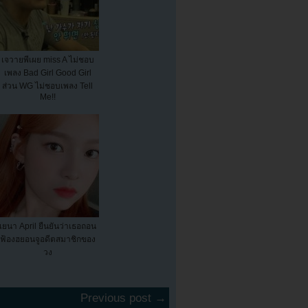
เจวายพีเผย miss A ไม่ชอบ
เพลง Bad Girl Good Girl
ส่วน WG ไม่ชอบเพลง Tell
Me!!
เยนา April ยืนยันว่าเธอถอน
ฟ้องฮยอนจูอดีตสมาชิกของ
วง
Previous post →