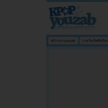
หน้าแรก youzab
รวมวันเกิดศิลปิน