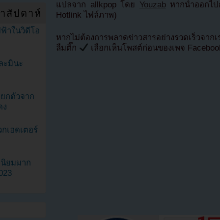
แปลจาก allkpop โดย
Youzab
หากนำออกไปกร
ำสัปดาห์
Hotlink ไฟล์ภาพ)
ฟ้าในวิดีโอ
หากไม่ต้องการพลาดข่าวสารอย่างรวดเร็วจาก
ลืมติ๊ก
เลือกเห็นโพสต์ก่อนของเพจ Facebo
ละมินะ
ะแยกตัวจาก
ดง
วกเฮดเตอร์
ามนิยมมาก
2023