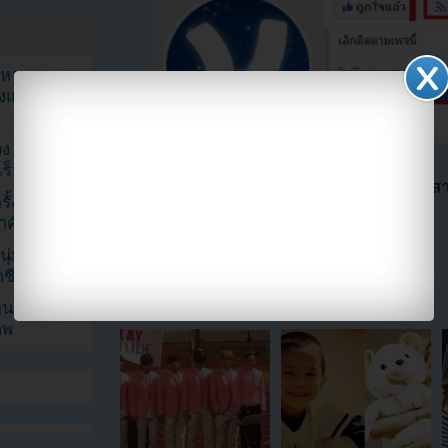
ัญหาหมอน
ังแฟนๆ เป็น
ง K-Pop ที่
็วที่สุด
ตอนนี้แฟนๆสามารถติดตามเราได้อีกช่องทางสา
้งในวัน
==>>
IG YOUZAB
้สำคัญมาก”
แบ่งปัน link นี้ไปยัง
ุ่ม หลัง
ีวิตล่าสุด
ยอนเผยภาพ
าพ