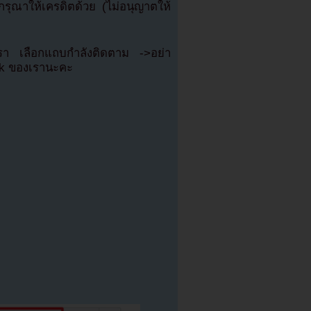
ุณาให้เครดิตด้วย (ไม่อนุญาตให้
เรา เลือกแถบกำลังติดตาม ->อย่า
ok ของเรานะคะ