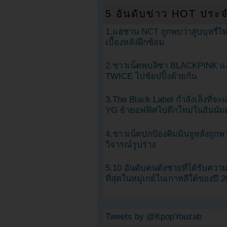
5 อันดับข่าว HOT ประจ
1.แฮชาน NCT ถูกพบว่าสูบบุหรี่ไฟ
เบื้องหลังฝึกซ้อม
2.ชาวเน็ตพบลิซ่า BLACKPINK แ
TWICE ไปช้อปปิ้งด้วยกัน
3.The Black Label กำลังเล็งที่จ
YG ย้ายอฟฟิศไปตึกใหม่ในฮันนัม
4.ชาวเน็ตปกป้องคิมมินจูหลังถูกพ
วิจารณ์รูปร่าง
5.10 อันดับคนดังชายที่ได้รับคว
ที่สุดในหมู่เกย์ในเกาหลีใต้ของปี 
Tweets by @KpopYouzab