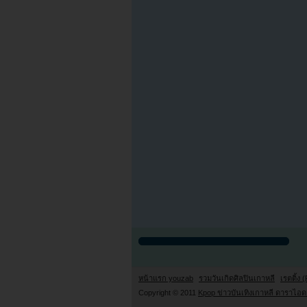
หน้าแรก youzab
รวมวันเกิดศิลปินเกาหลี
เรตติ้ง (
Copyright © 2011
Kpop ข่าวบันเทิงเกาหลี ดาราไอดอ