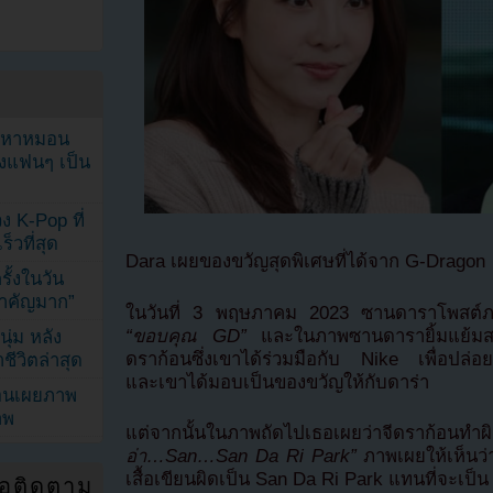
ัญหาหมอน
ังแฟนๆ เป็น
ง K-Pop ที่
็วที่สุด
Dara เผยของขวัญสุดพิเศษที่ได้จาก G-Dragon
้งในวัน
้สำคัญมาก”
ในวันที่ 3 พฤษภาคม 2023 ซานดาราโพสต์ภา
“ขอบคุณ GD”
และในภาพซานดารายิ้มแย้มสดใส
ุ่ม หลัง
ดราก้อนซึ่งเขาได้ร่วมมือกับ Nike เพื่อปล่อยเสื
ีวิตล่าสุด
และเขาได้มอบเป็นของขวัญให้กับดาร่า
ยอนเผยภาพ
าพ
แต่จากนั้นในภาพถัดไปเธอเผยว่าจีดราก้อนท
อ่า…San…San Da Ri Park”
ภาพเผยให้เห็นว่า
เสื้อเขียนผิดเป็น San Da Ri Park แทนที่จะเป็
่อติดตาม