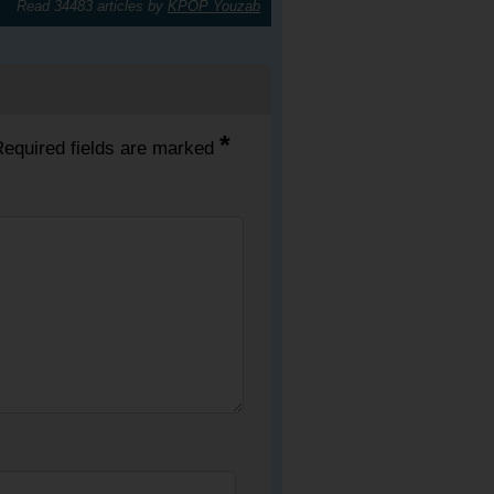
Read 34483 articles by
KPOP Youzab
*
equired fields are marked