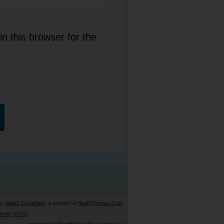
n this browser for the
by
Satish Gandham
, a product of
SwiftThemes.Com
ents (RSS)
powered by
WordPress
[Back to top ↑ ]