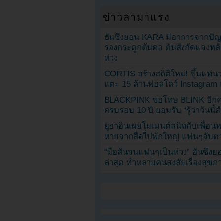
ข่าวล่ามาแรง
ฮันซึงยอน KARA มีอาการจากป
รองกระดูกต้นคอ ต้นสังกัดแจงหล
ห่วง
CORTIS สร้างสถิติใหม่! ขึ้นแท่นว
แตะ 15 ล้านฟอลโลว์ Instagram เร
BLACKPINK ขอโทษ BLINK อีกครั
ครบรอบ 10 ปี ยอมรับ “รู้ว่าวันนี
ยูอาอินเผยโมเมนต์สนิทกับเพื่อนหน
หายจากสื่อไปพักใหญ่ แฟนๆจับตาช
“มือสั่นจนแฟนๆเป็นห่วง” ฮันซึง
ล่าสุด ทำหลายคนสงสัยเรื่องสุขภ