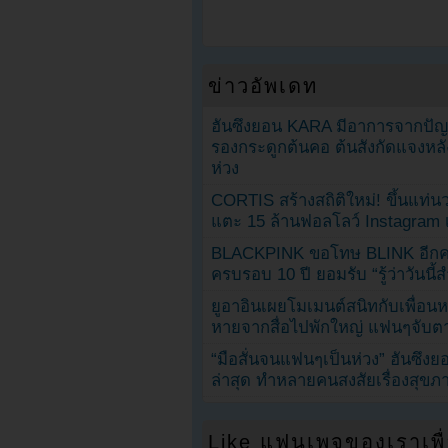
ข่าวอัพเดท
ฮันซึงยอน KARA มีอาการจากป
รองกระดูกต้นคอ ต้นสังกัดแจงหล
ห่วง
CORTIS สร้างสถิติใหม่! ขึ้นแท่นว
แตะ 15 ล้านฟอลโลว์ Instagram เร
BLACKPINK ขอโทษ BLINK อีกครั
ครบรอบ 10 ปี ยอมรับ “รู้ว่าวันนี
ยูอาอินเผยโมเมนต์สนิทกับเพื่อนหน
หายจากสื่อไปพักใหญ่ แฟนๆจับตาช
“มือสั่นจนแฟนๆเป็นห่วง” ฮันซึง
ล่าสุด ทำหลายคนสงสัยเรื่องสุขภ
Like แฟนเพจของเราเพื