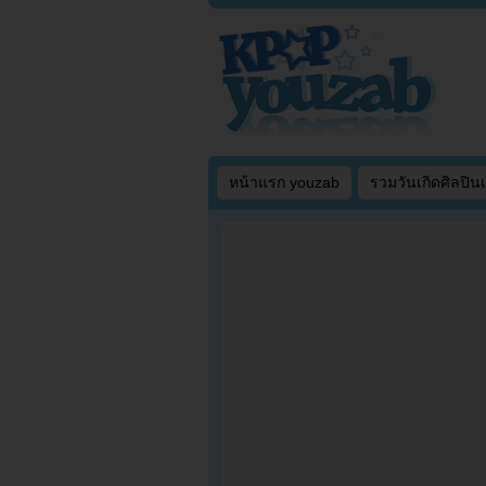
หน้าแรก youzab
รวมวันเกิดศิลปิน