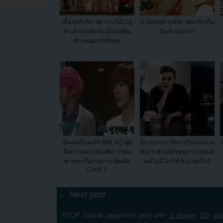
เบื้องหลัง!!ซานดารา2NE1ดู
G-Dragon แชร์ภาพน่ารักๆใน
ตัวเล็กกระทัดรัดเมื่อเธอยืน
วัยเด็กของเขา
ข้างหนุ่มๆSHINee
ธันเดอร์และมีร์ MBLAQ พูด
มีรายงานว่าจีดราก้อนและแท
ถึงความสวยของพี่สาวของ
ยังประสบอุบัติเหตุทางรถยนต์
พวกเขาในรายการ Beatle
แต่ไม่มีใครได้รับบาดเจ็บ!!
Code 2
← Next post
KPOP Youzab tagged this post with:
G dragon
,
GD
,
san