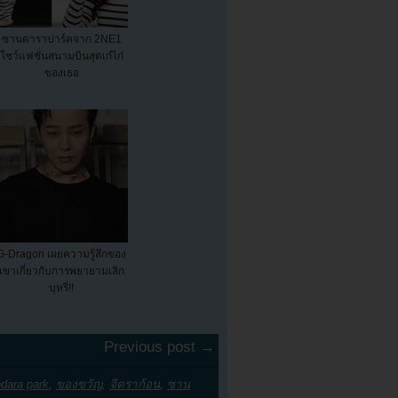
ซานดาราปาร์คจาก 2NE1
โชว์แฟชั่นสนามบินสุดเก๋ไก๋
ของเธอ
G-Dragon เผยความรู้สึกของ
เขาเกี่ยวกับการพยายามเลิก
บุหรี่!!
Previous post →
dara park
,
ของขวัญ
,
จีดราก้อน
,
ซาน