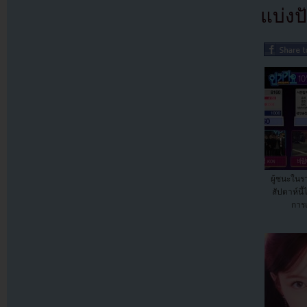
แบ่งปั
ผู้ชนะในร
สัปดาห์นี้
การแ