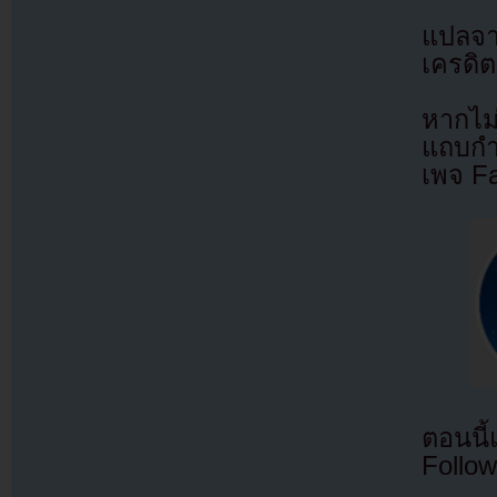
แปลจ
เครดิต
หากไม
แถบกำล
เพจ F
ตอนนี
Follow