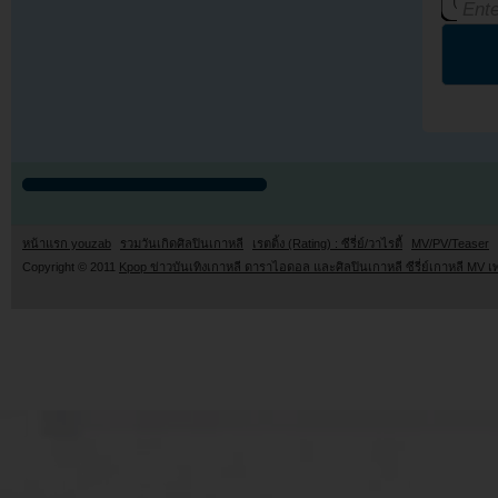
หน้าแรก youzab
รวมวันเกิดศิลปินเกาหลี
เรตติ้ง (Rating) : ซีรี่ย์/วาไรตี้
MV/PV/Teaser
Copyright © 2011
Kpop ข่าวบันเทิงเกาหลี ดาราไอดอล และศิลปินเกาหลี ซีรี่ย์เกาหลี MV เ