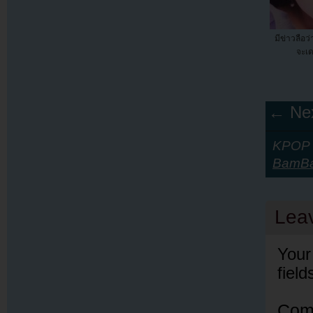
มีข่าวลือ
จะเด
← Nex
KPOP Y
ฺBamB
Lea
Your
fiel
Com