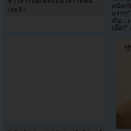
ข่าวสารอัพเดทก่อนใครได้ที่นี่
สนิทกั
เลยจ้า
แรกๆ”
ฉัน…เ
เนี่ย?