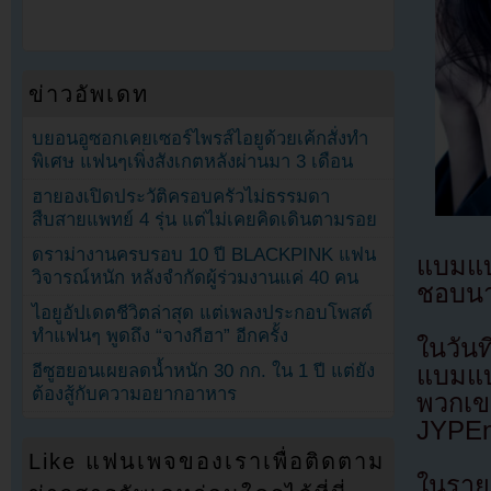
ข่าวอัพเดท
บยอนอูซอกเคยเซอร์ไพรส์ไอยูด้วยเค้กสั่งทำ
พิเศษ แฟนๆเพิ่งสังเกตหลังผ่านมา 3 เดือน
ฮายองเปิดประวัติครอบครัวไม่ธรรมดา
สืบสายแพทย์ 4 รุ่น แต่ไม่เคยคิดเดินตามรอย
ดราม่างานครบรอบ 10 ปี BLACKPINK แฟน
แบมแบ
วิจารณ์หนัก หลังจำกัดผู้ร่วมงานแค่ 40 คน
ชอบน
ไอยูอัปเดตชีวิตล่าสุด แต่เพลงประกอบโพสต์
ทำแฟนๆ พูดถึง “จางกีฮา” อีกครั้ง
ในวัน
อีซูฮยอนเผยลดน้ำหนัก 30 กก. ใน 1 ปี แต่ยัง
แบมแบ
ต้องสู้กับความอยากอาหาร
พวกเข
JYPEnt
Like แฟนเพจของเราเพื่อติดตาม
ในราย