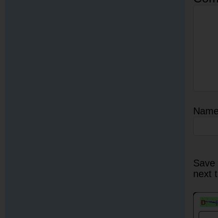
Nam
Save 
next 