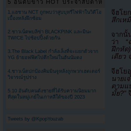
5 อันดับข่าว HOT ประจำสัปดาห์
จีฮโยก
1.แฮชาน NCT ถูกพบว่าสูบบุหรี่ไฟฟ้าในวิดีโอ
เบื้องหลังฝึกซ้อม
สึกเหม
2.ชาวเน็ตพบลิซ่า BLACKPINK และมินะ
จากนั
TWICE ไปช้อปปิ้งด้วยกัน
ว่า
“
ฝึกหัด)
3.The Black Label กำลังเล็งที่จะแยกตัวจาก
เดียว จ
YG ย้ายอฟฟิศไปตึกใหม่ในฮันนัมดง
จีฮโย
4.ชาวเน็ตปกป้องคิมมินจูหลังถูกพวกเฮดเตอร์
วิจารณ์รูปร่าง
นายเจ
ตามแบ
5.10 อันดับคนดังชายที่ได้รับความนิยมมาก
มั้ย?”
จ
ที่สุดในหมู่เกย์ในเกาหลีใต้ของปี 2023
Tweets by @KpopYouzab