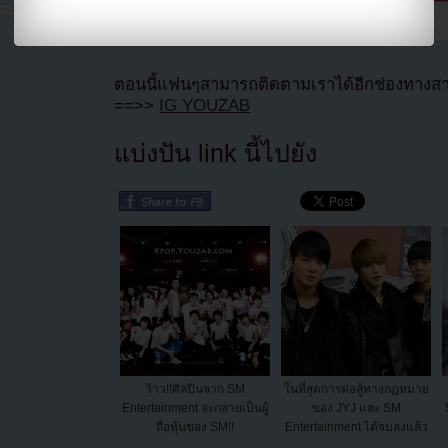
ตอนนี้แฟนๆสามารถติดตามเราได้อีกช่องทางสา
==>>
IG YOUZAB
แบ่งปัน link นี้ไปยัง
ว้าว!!ศิลปินจาก SM
ในที่สุดการต่อสู้ทางกฏหมาย
Entertainment จะกลายเป็นผู้
ของ JYJ และ SM
ถือหุ้นของ SM!!
Entertainment ได้จบลงแล้ว