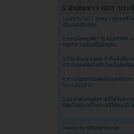
5 อันดับข่าว HOT ประจ
1.แฮชาน NCT ถูกพบว่าสูบบุหรี่ไฟ
เบื้องหลังฝึกซ้อม
2.ชาวเน็ตพบลิซ่า BLACKPINK แ
TWICE ไปช้อปปิ้งด้วยกัน
3.The Black Label กำลังเล็งที่จ
YG ย้ายอฟฟิศไปตึกใหม่ในฮันนัม
4.ชาวเน็ตปกป้องคิมมินจูหลังถูกพ
วิจารณ์รูปร่าง
5.10 อันดับคนดังชายที่ได้รับคว
ที่สุดในหมู่เกย์ในเกาหลีใต้ของปี 
Tweets by @KpopYouzab