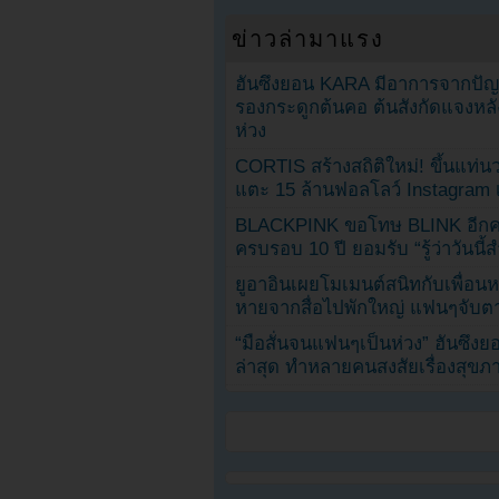
ข่าวล่ามาแรง
ฮันซึงยอน KARA มีอาการจากป
รองกระดูกต้นคอ ต้นสังกัดแจงหล
ห่วง
CORTIS สร้างสถิติใหม่! ขึ้นแท่นว
แตะ 15 ล้านฟอลโลว์ Instagram เร
BLACKPINK ขอโทษ BLINK อีกครั
ครบรอบ 10 ปี ยอมรับ “รู้ว่าวันนี
ยูอาอินเผยโมเมนต์สนิทกับเพื่อนหน
หายจากสื่อไปพักใหญ่ แฟนๆจับตาช
“มือสั่นจนแฟนๆเป็นห่วง” ฮันซึง
ล่าสุด ทำหลายคนสงสัยเรื่องสุขภ