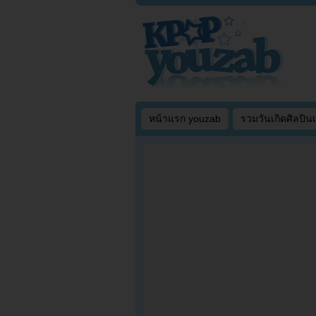
หน้าแรก youzab
รวมวันเกิดศิลปิน