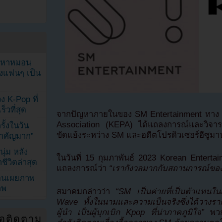
ัญหาหมอน
ังแฟนๆ เป็น
ง K-Pop ที่
็วที่สุด
จากปัญหาภายในของ SM Entertainment ทาง K
Association (KEPA) ได้แถลงการณ์และวิจารณ์ผ
้งในวัน
ขัดแย้งระหว่าง SM และอดีตโปรดิวเซอร์อีซูมา
้สำคัญมาก”
ุ่ม หลัง
ในวันที่ 15 กุมภาพันธ์ 2023 Korean Enterta
ีวิตล่าสุด
แถลงการณ์ว่า
“เรากังวลมากกับสถานการณ์ขอ
ยอนเผยภาพ
าพ
สมาคมกล่าวว่า
“SM เป็นค่ายที่เป็นตัวแทนใน
Wave ทั้งในนามและความเป็นจริงซึ่งได้วางร
ผู้นำ เป็นผู้บุกเบิก Kpop ที่น่าภาคภูมิใจ”
พวก
่อติดตาม