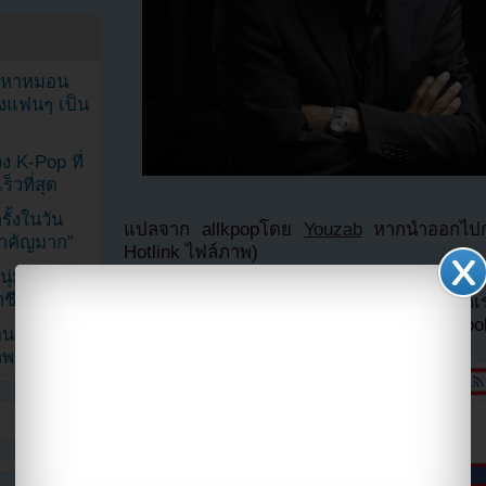
ัญหาหมอน
ังแฟนๆ เป็น
ง K-Pop ที่
็วที่สุด
้งในวัน
แปลจาก allkpopโดย
Youzab
หากนำออกไปกรุ
้สำคัญมาก”
Hotlink ไฟล์ภาพ)
ุ่ม หลัง
ีวิตล่าสุด
หากไม่ต้องการพลาดข่าวสารอย่างรวดเร็วจาก
ลืมติ๊ก
เลือกเห็นโพสต์ก่อนของเพจ Facebo
ยอนเผยภาพ
าพ