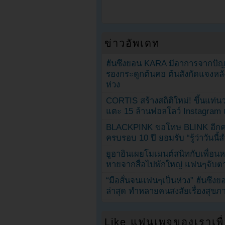
ข่าวอัพเดท
ฮันซึงยอน KARA มีอาการจากป
รองกระดูกต้นคอ ต้นสังกัดแจงหล
ห่วง
CORTIS สร้างสถิติใหม่! ขึ้นแท่นว
แตะ 15 ล้านฟอลโลว์ Instagram เร
BLACKPINK ขอโทษ BLINK อีกครั
ครบรอบ 10 ปี ยอมรับ “รู้ว่าวันนี
ยูอาอินเผยโมเมนต์สนิทกับเพื่อนหน
หายจากสื่อไปพักใหญ่ แฟนๆจับตาช
“มือสั่นจนแฟนๆเป็นห่วง” ฮันซึง
ล่าสุด ทำหลายคนสงสัยเรื่องสุขภ
Like แฟนเพจของเราเพื