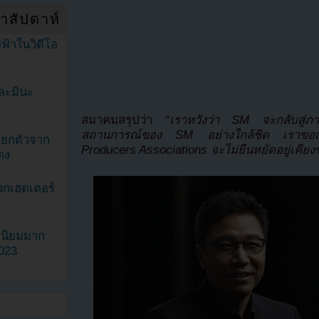
ำสัปดาห์
ฟ้าในวิดีโอ
ละมินะ
สมาคมสรุปว่า
“เราหวังว่า SM จะกลับสู่ภ
สถานการณ์ของ SM อย่างใกล้ชิด เราขอเต
ะแยกตัวจาก
Producers Associations จะไม่ยืนหยัดอยู่เคียงข
ดง
วกเฮดเตอร์
ามนิยมมาก
2023