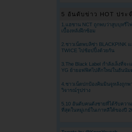
5 อันดับข่าว HOT ประจ
1.แฮชาน NCT ถูกพบว่าสูบบุหรี่ไฟ
เบื้องหลังฝึกซ้อม
2.ชาวเน็ตพบลิซ่า BLACKPINK แ
TWICE ไปช้อปปิ้งด้วยกัน
3.The Black Label กำลังเล็งที่จ
YG ย้ายอฟฟิศไปตึกใหม่ในฮันนัม
4.ชาวเน็ตปกป้องคิมมินจูหลังถูกพ
วิจารณ์รูปร่าง
5.10 อันดับคนดังชายที่ได้รับคว
ที่สุดในหมู่เกย์ในเกาหลีใต้ของปี 