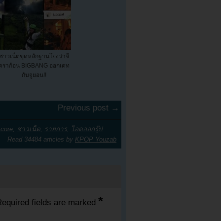
ชาวเน็ตขุดหลักฐานโยงว่าจี
ดราก้อน BIGBANG ออกเดท
กับจูยอน!!
Previous post →
 core
,
ชาวเน็ต
,
รายการ
,
ไอดอลกรุ๊ป
Read 34484 articles by
KPOP Youzab
*
equired fields are marked