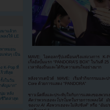
ลงมาแล้วก
เพลงให้ LE
ัญหาหมอน
ังแฟนๆ เป็น
MAVE: ไอดอลกรุ๊ปเสมือนจริงแห่งวงการ K-Po
เกิ้ลอัลบั้มแรก “PANDORA’S BOX” ในวันที่ 2
เวลาท้องถิ่นและได้รับความสนใจอย่างมาก
ง K-Pop ที่
็วที่สุด
หลังจากเดบิวต์ MAVE: เริ่มทำกิจกรรมและ
้งในวัน
Core ด้วยการแสดง “PANDORA”
้สำคัญมาก”
ุ่ม หลัง
ชาวเน็ตทึ่งและประทับใจกับการแสดงของพวกเ
ีวิตล่าสุด
คิดว่าพวกเธอจะโปรโมทในรายการเพลงได้ มั
ของวง AI คือพวกเธอจะไม่ลิปซิงค์”
หรือ
“ฉันป