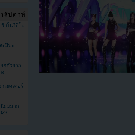
ำสัปดาห์
ฟ้าในวิดีโอ
ละมินะ
ะแยกตัวจาก
ดง
วกเฮดเตอร์
ามนิยมมาก
2023