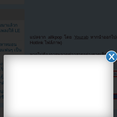
ลงมาแล้วก
เพลงให้ LE
แปลจาก allkpop โดย
Youzab
หากนำออกไปกร
Hotlink ไฟล์ภาพ)
ัญหาหมอน
ังแฟนๆ เป็น
หากไม่ต้องการพลาดข่าวสารอย่างรวดเร็วจาก
ลืมติ๊ก
เลือกเห็นโพสต์ก่อนของเพจ Facebo
ง K-Pop ที่
็วที่สุด
้งในวัน
้สำคัญมาก”
ุ่ม หลัง
ีวิตล่าสุด