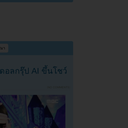
ษณา
อลกรุ๊ป AI ขึ้นโชว์
{
NO COMMENTS
}