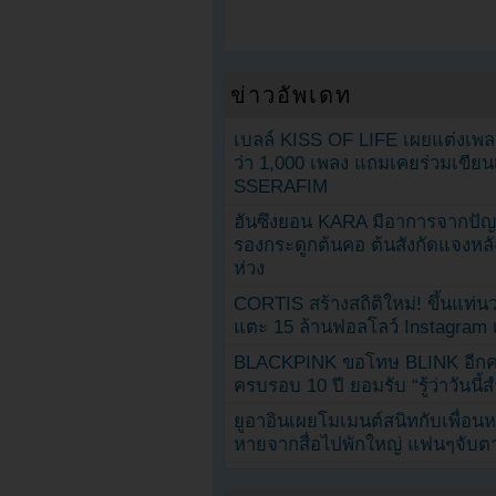
ข่าวอัพเดท
เบลล์ KISS OF LIFE เผยแต่งเพ
ว่า 1,000 เพลง แถมเคยร่วมเขียน
SSERAFIM
ฮันซึงยอน KARA มีอาการจากป
รองกระดูกต้นคอ ต้นสังกัดแจงหล
ห่วง
CORTIS สร้างสถิติใหม่! ขึ้นแท่นว
แตะ 15 ล้านฟอลโลว์ Instagram เร
BLACKPINK ขอโทษ BLINK อีกครั
ครบรอบ 10 ปี ยอมรับ “รู้ว่าวันนี
ยูอาอินเผยโมเมนต์สนิทกับเพื่อนหน
หายจากสื่อไปพักใหญ่ แฟนๆจับตาช