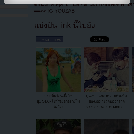
ตอนนี้แฟนๆสามารถติดตามเราได้อีกช่องทางสา
==>>
IG YOUZAB
แบ่งปัน link นี้ไปยัง
ประเด็นร้อนเมื่อโซ
ยุนเซอาแสดงความคิดเห็น
ยูSISTARโชว์ร่องอกอย่างไม่
ของเธอเกี่ยวกับออกจาก
ตั้งใจ!!
รายการ ‘We Got Married’