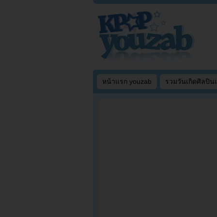
หน้าแรก youzab
รวมวันเกิดศิลปิน