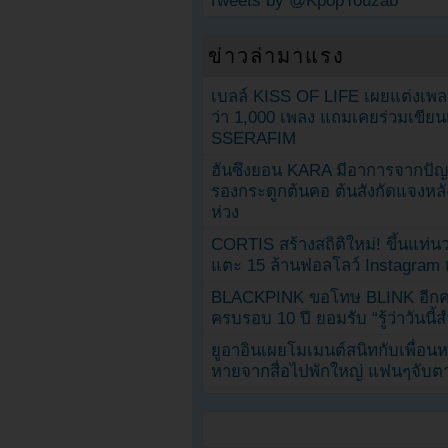
Tweets by @KpopYouzab
ข่าวล่ามาแรง
เบลล์ KISS OF LIFE เผยแต่งเพ
ว่า 1,000 เพลง แถมเคยร่วมเขียน
SSERAFIM
ฮันซึงยอน KARA มีอาการจากป
รองกระดูกต้นคอ ต้นสังกัดแจงหล
ห่วง
CORTIS สร้างสถิติใหม่! ขึ้นแท่นว
แตะ 15 ล้านฟอลโลว์ Instagram เร
BLACKPINK ขอโทษ BLINK อีกครั
ครบรอบ 10 ปี ยอมรับ “รู้ว่าวันนี
ยูอาอินเผยโมเมนต์สนิทกับเพื่อนหน
หายจากสื่อไปพักใหญ่ แฟนๆจับตาช