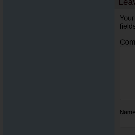
Lea
Your
fiel
Com
Nam