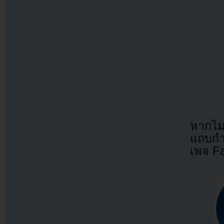
หากไม
แถบกำล
เพจ F