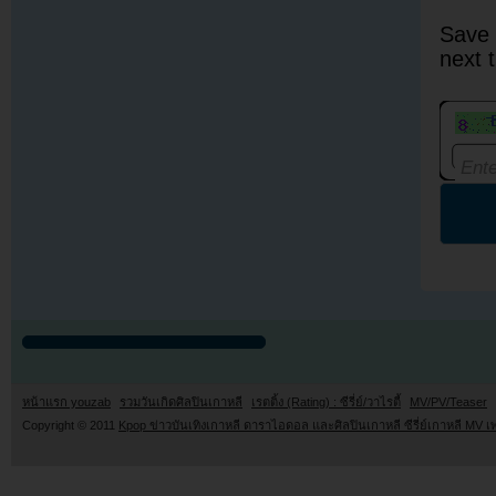
Save 
next 
หน้าแรก youzab
รวมวันเกิดศิลปินเกาหลี
เรตติ้ง (Rating) : ซีรี่ย์/วาไรตี้
MV/PV/Teaser
Copyright © 2011
Kpop ข่าวบันเทิงเกาหลี ดาราไอดอล และศิลปินเกาหลี ซีรี่ย์เกาหลี MV เ