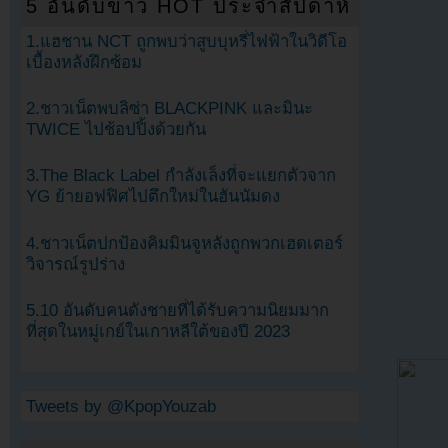
5 อันดับข่าว HOT ประจำสัปดาห์
1.แฮชาน NCT ถูกพบว่าสูบบุหรี่ไฟฟ้าในวิดีโอ
เบื้องหลังฝึกซ้อม
2.ชาวเน็ตพบลิซ่า BLACKPINK และมินะ
TWICE ไปช้อปปิ้งด้วยกัน
3.The Black Label กำลังเล็งที่จะแยกตัวจาก
YG ย้ายอฟฟิศไปตึกใหม่ในฮันนัมดง
4.ชาวเน็ตปกป้องคิมมินจูหลังถูกพวกเฮดเตอร์
วิจารณ์รูปร่าง
5.10 อันดับคนดังชายที่ได้รับความนิยมมาก
ที่สุดในหมู่เกย์ในเกาหลีใต้ของปี 2023
Tweets by @KpopYouzab