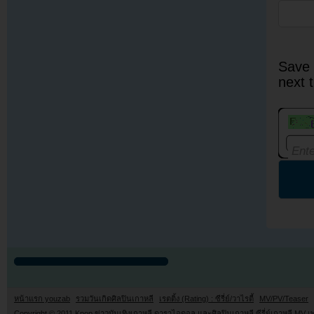
Save 
next 
หน้าแรก youzab
รวมวันเกิดศิลปินเกาหลี
เรตติ้ง (Rating) : ซีรี่ย์/วาไรตี้
MV/PV/Teaser
Copyright © 2011
Kpop ข่าวบันเทิงเกาหลี ดาราไอดอล และศิลปินเกาหลี ซีรี่ย์เกาหลี MV เ