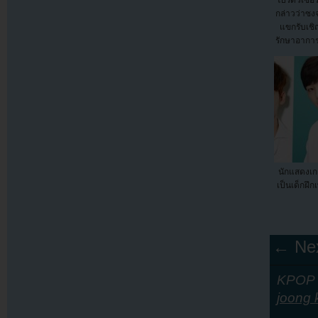
กล่าวว่าซงจ
แขกรับเชิญ
รักษาอาการ
นักแสดงเกา
เป็นเด็กฝึก
← Nex
KPOP Y
joong 