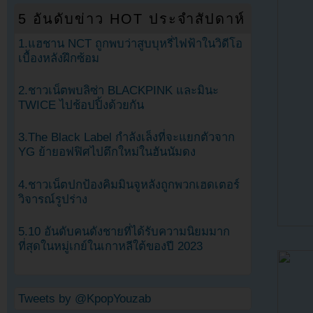
5 อันดับข่าว HOT ประจำสัปดาห์
1.แฮชาน NCT ถูกพบว่าสูบบุหรี่ไฟฟ้าในวิดีโอ
เบื้องหลังฝึกซ้อม
2.ชาวเน็ตพบลิซ่า BLACKPINK และมินะ
TWICE ไปช้อปปิ้งด้วยกัน
3.The Black Label กำลังเล็งที่จะแยกตัวจาก
YG ย้ายอฟฟิศไปตึกใหม่ในฮันนัมดง
4.ชาวเน็ตปกป้องคิมมินจูหลังถูกพวกเฮดเตอร์
วิจารณ์รูปร่าง
5.10 อันดับคนดังชายที่ได้รับความนิยมมาก
ที่สุดในหมู่เกย์ในเกาหลีใต้ของปี 2023
Tweets by @KpopYouzab