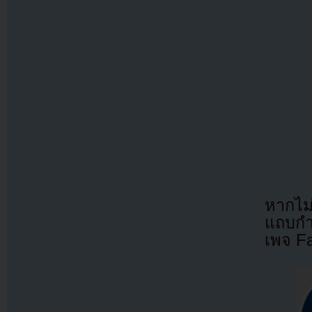
หากไม
แถบกำล
เพจ F