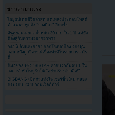
ข่าวล่ามาแรง
ไอยูอัปเดตชีวิตล่าสุด แต่เพลงประกอบโพสต์
ทำแฟนๆ พูดถึง “จางกีฮา” อีกครั้ง
อีซูฮยอนเผยลดน้ำหนัก 30 กก. ใน 1 ปี แต่ยัง
ต้องสู้กับความอยากอาหาร
กงฮโยจินและฮาฮ่า ออกโรงปกป้อง จองจุน
วอน หลังถูกวิจารณ์เรื่องท่าทีในรายการวาไร
ตี้
คิมฮีชอลแซว “SISTAR สายบวกอันดับ 1 ใน
วงการ” ทำโซยูรีบโต้ “อย่าสร้างข่าวลือ!”
BIGBANG เปิดตัวแท่งไฟเวอร์ชั่นใหม่ ฉลอง
ครบรอบ 20 ปี ก่อนเวิลด์ทัวร์