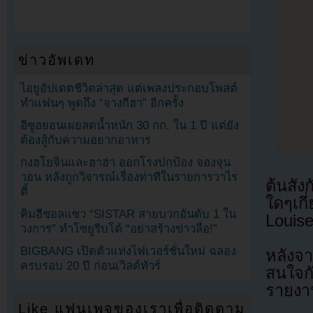
ข่าวอัพเดท
ไอยูอัปเดตชีวิตล่าสุด แต่เพลงประกอบโพสต์
ทำแฟนๆ พูดถึง “จางกีฮา” อีกครั้ง
อีซูฮยอนเผยลดน้ำหนัก 30 กก. ใน 1 ปี แต่ยัง
ต้องสู้กับความอยากอาหาร
กงฮโยจินและฮาฮ่า ออกโรงปกป้อง จองจุน
วอน หลังถูกวิจารณ์เรื่องท่าทีในรายการวาไร
ต้นสัง
ตี้
ใดๆเก
คิมฮีชอลแซว “SISTAR สายบวกอันดับ 1 ใน
Louise
วงการ” ทำโซยูรีบโต้ “อย่าสร้างข่าวลือ!”
BIGBANG เปิดตัวแท่งไฟเวอร์ชั่นใหม่ ฉลอง
หลังจ
ครบรอบ 20 ปี ก่อนเวิลด์ทัวร์
สนใจก
รายงาน
Like แฟนเพจของเราเพื่อติดตาม