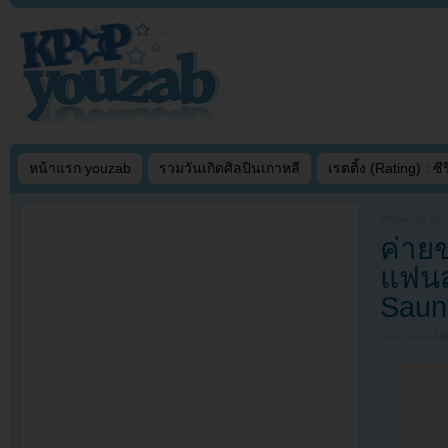
หน้าแรก youzab
รวมวันเกิดศิลปินเกาหลี
เรตติ้ง (Rating) : ซีรี
Written on
DEC
ค่ายข
แฟนส
Saun
Filed under
U