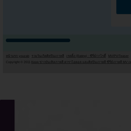
หน้าแรก youzab
รวมวันเกิดศิลปินเกาหลี
เรตติ้ง (Rating) : ซีรี่ย์/วาไรตี้
MV/PV/Teaser
Copyright © 2011
Kpop ข่าวบันเทิงเกาหลี ดาราไอดอล และศิลปินเกาหลี ซีรี่ย์เกาหลี MV เ