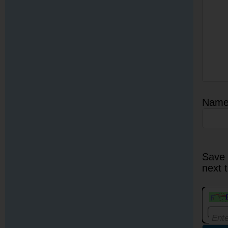
Nam
Save 
next 