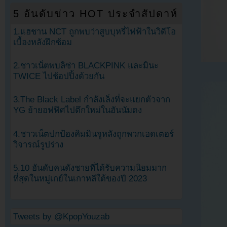
5 อันดับข่าว HOT ประจำสัปดาห์
1.แฮชาน NCT ถูกพบว่าสูบบุหรี่ไฟฟ้าในวิดีโอ
เบื้องหลังฝึกซ้อม
2.ชาวเน็ตพบลิซ่า BLACKPINK และมินะ
TWICE ไปช้อปปิ้งด้วยกัน
3.The Black Label กำลังเล็งที่จะแยกตัวจาก
YG ย้ายอฟฟิศไปตึกใหม่ในฮันนัมดง
4.ชาวเน็ตปกป้องคิมมินจูหลังถูกพวกเฮดเตอร์
วิจารณ์รูปร่าง
5.10 อันดับคนดังชายที่ได้รับความนิยมมาก
ที่สุดในหมู่เกย์ในเกาหลีใต้ของปี 2023
Tweets by @KpopYouzab