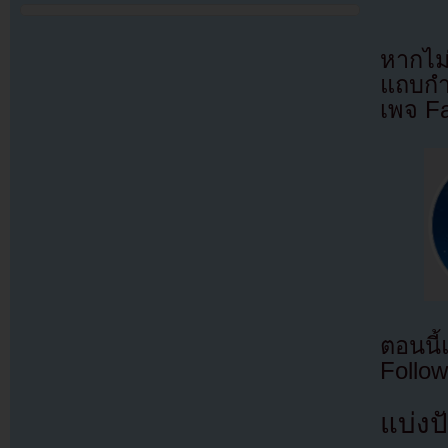
หากไม
แถบกำล
เพจ F
ตอนนี
Follow
แบ่งปั