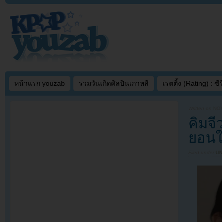
หน้าแรก youzab
รวมวันเกิดศิลปินเกาหลี
เรตติ้ง (Rating) : ซีรี
Written on
NOV
คิมจ
ยอนใ
Filed under
U