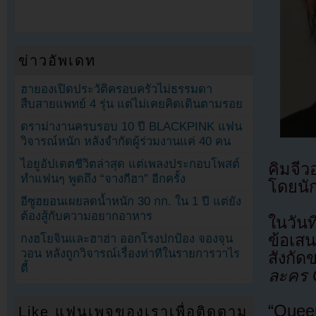
ข่าวอัพเดท
ฮายองเปิดประวัติครอบครัวไม่ธรรมดา
สืบสายแพทย์ 4 รุ่น แต่ไม่เคยคิดเดินตามรอย
ดราม่างานครบรอบ 10 ปี BLACKPINK แฟน
วิจารณ์หนัก หลังจำกัดผู้ร่วมงานแค่ 40 คน
ไอยูอัปเดตชีวิตล่าสุด แต่เพลงประกอบโพสต์
คิมจีว
ทำแฟนๆ พูดถึง “จางกีฮา” อีกครั้ง
โดยนัก
อีซูฮยอนเผยลดน้ำหนัก 30 กก. ใน 1 ปี แต่ยัง
ต้องสู้กับความอยากอาหาร
ในวันท
ข้อเส
กงฮโยจินและฮาฮ่า ออกโรงปกป้อง จองจุน
วอน หลังถูกวิจารณ์เรื่องท่าทีในรายการวาไร
สังกั
ตี้
ละคร Q
“Queen
Like แฟนเพจของเราเพื่อติดตาม