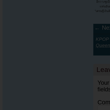
อีกวางซูเบ
แท่นอันด
"เศรษฐีเงิน
← Nex
KPOP Y
Queen 
Lea
Your
fiel
Com