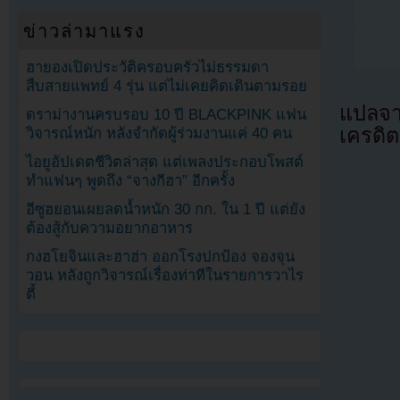
ข่าวล่ามาแรง
ฮายองเปิดประวัติครอบครัวไม่ธรรมดา
สืบสายแพทย์ 4 รุ่น แต่ไม่เคยคิดเดินตามรอย
แปลจ
ดราม่างานครบรอบ 10 ปี BLACKPINK แฟน
เครดิต
วิจารณ์หนัก หลังจำกัดผู้ร่วมงานแค่ 40 คน
ไอยูอัปเดตชีวิตล่าสุด แต่เพลงประกอบโพสต์
ทำแฟนๆ พูดถึง “จางกีฮา” อีกครั้ง
อีซูฮยอนเผยลดน้ำหนัก 30 กก. ใน 1 ปี แต่ยัง
ต้องสู้กับความอยากอาหาร
กงฮโยจินและฮาฮ่า ออกโรงปกป้อง จองจุน
วอน หลังถูกวิจารณ์เรื่องท่าทีในรายการวาไร
ตี้