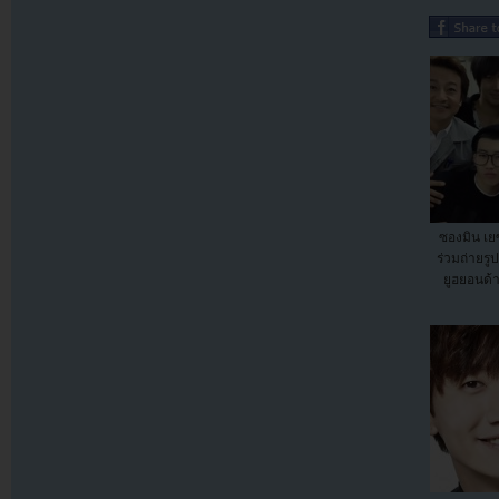
ซองมิน เ
ร่วมถ่ายรู
ยูฮยอนด้