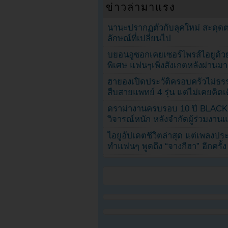
ข่าวล่ามาแรง
นานะปรากฏตัวกับลุคใหม่ สะดุด
ลักษณ์ที่เปลี่ยนไป
บยอนอูซอกเคยเซอร์ไพรส์ไอยูด้วย
พิเศษ แฟนๆเพิ่งสังเกตหลังผ่านมา
ฮายองเปิดประวัติครอบครัวไม่ธ
สืบสายแพทย์ 4 รุ่น แต่ไม่เคยคิ
ดราม่างานครบรอบ 10 ปี BLAC
วิจารณ์หนัก หลังจำกัดผู้ร่วมงาน
ไอยูอัปเดตชีวิตล่าสุด แต่เพลงป
ทำแฟนๆ พูดถึง “จางกีฮา” อีกครั้ง