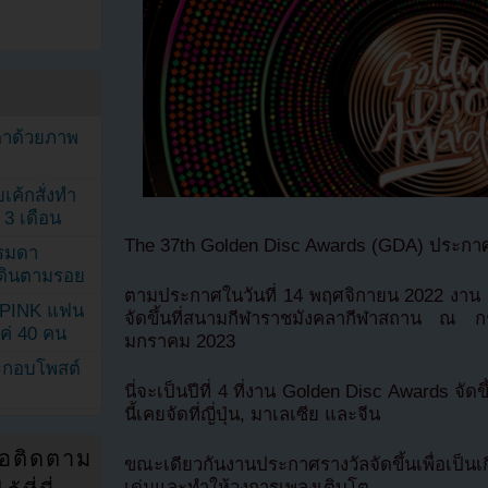
ตาด้วยภาพ
เค้กสั่งทำ
 3 เดือน
The 37th Golden Disc Awards (GDA) ประกา
รรมดา
ดเดินตามรอย
ตามประกาศในวันที่ 14 พฤศจิกายน 2022 งาน Go
KPINK แฟน
จัดขึ้นที่สนามกีฬาราชมังคลากีฬาสถาน ณ 
แค่ 40 คน
มกราคม 2023
ระกอบโพสต์
นี่จะเป็นปีที่ 4 ที่งาน Golden Disc Awards จัด
นี้เคยจัดที่ญี่ปุ่น, มาเลเซีย และจีน
่อติดตาม
ขณะเดียวกันงานประกาศรางวัลจัดขึ้นเพื่อเป็นเก
เด่นและทำให้วงการเพลงเติบโต