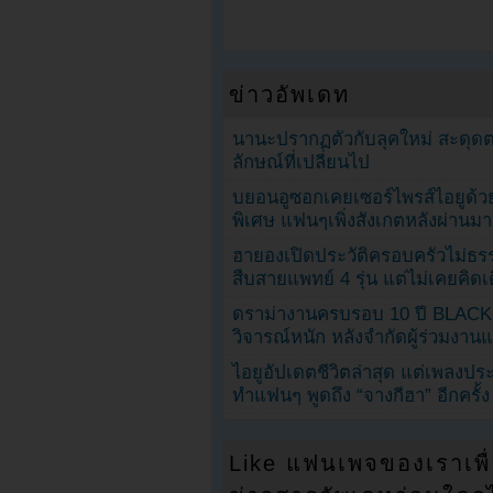
ข่าวอัพเดท
นานะปรากฏตัวกับลุคใหม่ สะดุด
ลักษณ์ที่เปลี่ยนไป
บยอนอูซอกเคยเซอร์ไพรส์ไอยูด้วย
พิเศษ แฟนๆเพิ่งสังเกตหลังผ่านมา
ฮายองเปิดประวัติครอบครัวไม่ธ
สืบสายแพทย์ 4 รุ่น แต่ไม่เคยคิ
ดราม่างานครบรอบ 10 ปี BLAC
วิจารณ์หนัก หลังจำกัดผู้ร่วมงาน
ไอยูอัปเดตชีวิตล่าสุด แต่เพลงป
ทำแฟนๆ พูดถึง “จางกีฮา” อีกครั้ง
Like แฟนเพจของเราเพื