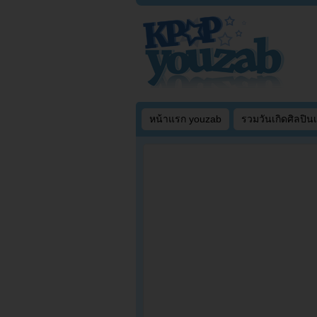
หน้าแรก youzab
รวมวันเกิดศิลปิน