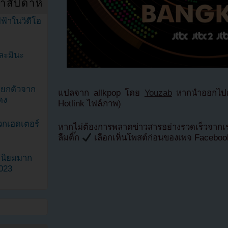
ำสัปดาห์
ฟ้าในวิดีโอ
ละมินะ
ะแยกตัวจาก
แปลจาก allkpop โดย
Youzab
หากนำออกไปกร
ดง
Hotlink ไฟล์ภาพ)
วกเฮดเตอร์
หากไม่ต้องการพลาดข่าวสารอย่างรวดเร็วจาก
ลืมติ๊ก
เลือกเห็นโพสต์ก่อนของเพจ Facebo
ามนิยมมาก
2023