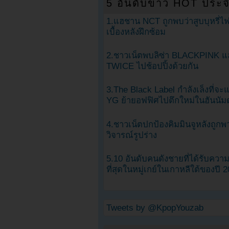
5 อันดับข่าว HOT ประจ
1.แฮชาน NCT ถูกพบว่าสูบบุหรี่ไฟ
เบื้องหลังฝึกซ้อม
2.ชาวเน็ตพบลิซ่า BLACKPINK แ
TWICE ไปช้อปปิ้งด้วยกัน
3.The Black Label กำลังเล็งที่จ
YG ย้ายอฟฟิศไปตึกใหม่ในฮันนัม
4.ชาวเน็ตปกป้องคิมมินจูหลังถูกพ
วิจารณ์รูปร่าง
5.10 อันดับคนดังชายที่ได้รับคว
ที่สุดในหมู่เกย์ในเกาหลีใต้ของปี 
Tweets by @KpopYouzab