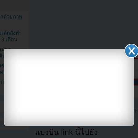
ตาด้วยภาพ
เค้กสั่งทำ
 3 เดือน
รรมดา
ดเดินตามรอย
KPINK แฟน
แค่ 40 คน
ระกอบโพสต์
ตอนนี้แฟนๆสามารถติดตามเราได้อีกช่องทางสา
==>>
IG YOUZAB
แบ่งปัน link นี้ไปยัง