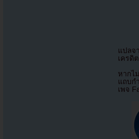
แปลจ
เครดิต
หากไม
แถบกำล
เพจ F