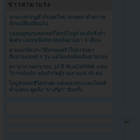
ข่าวล่ามาแรง
นานะปรากฏตัวกับลุคใหม่ สะดุดตาด้วยภาพ
ลักษณ์ที่เปลี่ยนไป
บยอนอูซอกเคยเซอร์ไพรส์ไอยูด้วยเค้กสั่งทำ
พิเศษ แฟนๆเพิ่งสังเกตหลังผ่านมา 3 เดือน
ฮายองเปิดประวัติครอบครัวไม่ธรรมดา
สืบสายแพทย์ 4 รุ่น แต่ไม่เคยคิดเดินตามรอย
ดราม่างานครบรอบ 10 ปี BLACKPINK แฟน
วิจารณ์หนัก หลังจำกัดผู้ร่วมงานแค่ 40 คน
ไอยูอัปเดตชีวิตล่าสุด แต่เพลงประกอบโพสต์
ทำแฟนๆ พูดถึง “จางกีฮา” อีกครั้ง