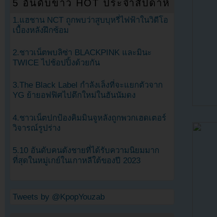
5 อันดับข่าว HOT ประจำสัปดาห์
1.แฮชาน NCT ถูกพบว่าสูบบุหรี่ไฟฟ้าในวิดีโอ
เบื้องหลังฝึกซ้อม
2.ชาวเน็ตพบลิซ่า BLACKPINK และมินะ
TWICE ไปช้อปปิ้งด้วยกัน
3.The Black Label กำลังเล็งที่จะแยกตัวจาก
YG ย้ายอฟฟิศไปตึกใหม่ในฮันนัมดง
4.ชาวเน็ตปกป้องคิมมินจูหลังถูกพวกเฮดเตอร์
วิจารณ์รูปร่าง
5.10 อันดับคนดังชายที่ได้รับความนิยมมาก
ที่สุดในหมู่เกย์ในเกาหลีใต้ของปี 2023
Tweets by @KpopYouzab