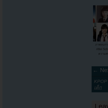
ภาพจบการ
After Sch
ความสน
← Nex
KPOP Y
เด็ก
Lea