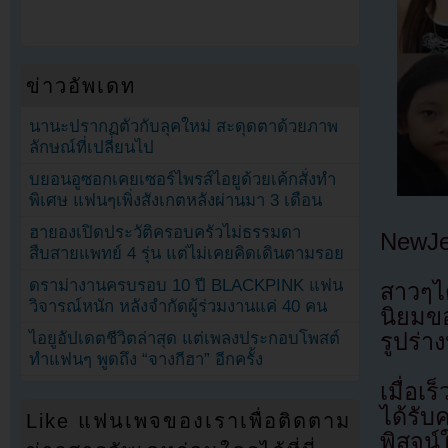
ข่าวอัพเดท
นานะปรากฏตัวกับลุคใหม่ สะดุดตาด้วยภาพ
ลักษณ์ที่เปลี่ยนไป
บยอนอูซอกเคยเซอร์ไพรส์ไอยูด้วยเค้กสั่งทำ
พิเศษ แฟนๆเพิ่งสังเกตหลังผ่านมา 3 เดือน
ฮายองเปิดประวัติครอบครัวไม่ธรรมดา
NewJe
สืบสายแพทย์ 4 รุ่น แต่ไม่เคยคิดเดินตามรอย
ดราม่างานครบรอบ 10 ปี BLACKPINK แฟน
สาวๆไ
วิจารณ์หนัก หลังจำกัดผู้ร่วมงานแค่ 40 คน
นิยมขอ
รูปร่า
ไอยูอัปเดตชีวิตล่าสุด แต่เพลงประกอบโพสต์
ทำแฟนๆ พูดถึง “จางกีฮา” อีกครั้ง
เมื่อเ
ได้รั
Like แฟนเพจของเราเพื่อติดตาม
พิสูจน