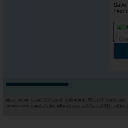
Save 
next 
หน้าแรก youzab
รวมวันเกิดศิลปินเกาหลี
เรตติ้ง (Rating) : ซีรี่ย์/วาไรตี้
MV/PV/Teaser
Copyright © 2011
Kpop ข่าวบันเทิงเกาหลี ดาราไอดอล และศิลปินเกาหลี ซีรี่ย์เกาหลี MV เ