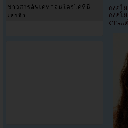
ข่าวสารอัพเดทก่อนใครได้ที่นี่
กงฮโย
กงฮโยจ
เลยจ้า
งานแต