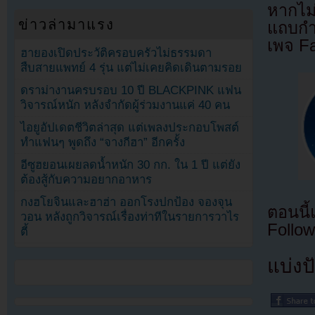
หากไม
ข่าวล่ามาแรง
แถบกำล
เพจ F
ฮายองเปิดประวัติครอบครัวไม่ธรรมดา
สืบสายแพทย์ 4 รุ่น แต่ไม่เคยคิดเดินตามรอย
ดราม่างานครบรอบ 10 ปี BLACKPINK แฟน
วิจารณ์หนัก หลังจำกัดผู้ร่วมงานแค่ 40 คน
ไอยูอัปเดตชีวิตล่าสุด แต่เพลงประกอบโพสต์
ทำแฟนๆ พูดถึง “จางกีฮา” อีกครั้ง
อีซูฮยอนเผยลดน้ำหนัก 30 กก. ใน 1 ปี แต่ยัง
ต้องสู้กับความอยากอาหาร
กงฮโยจินและฮาฮ่า ออกโรงปกป้อง จองจุน
ตอนนี
วอน หลังถูกวิจารณ์เรื่องท่าทีในรายการวาไร
Follow
ตี้
แบ่งปั