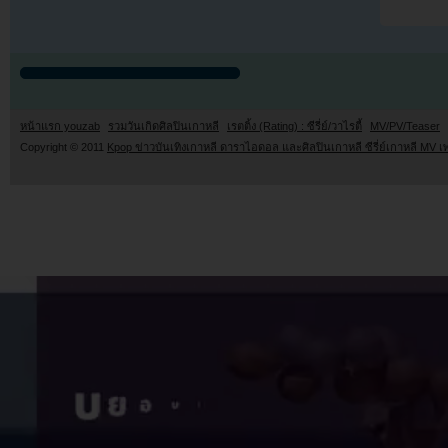
หน้าแรก youzab
รวมวันเกิดศิลปินเกาหลี
เรตติ้ง (Rating) : ซีรี่ย์/วาไรตี้
MV/PV/Teaser
Copyright © 2011
Kpop ข่าวบันเทิงเกาหลี ดาราไอดอล และศิลปินเกาหลี ซีรี่ย์เกาหลี MV เ