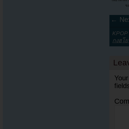
เพื่อโฟกัส
ซง
← Nex
KPOP Y
กงฮโย
Lea
Your
fiel
Com