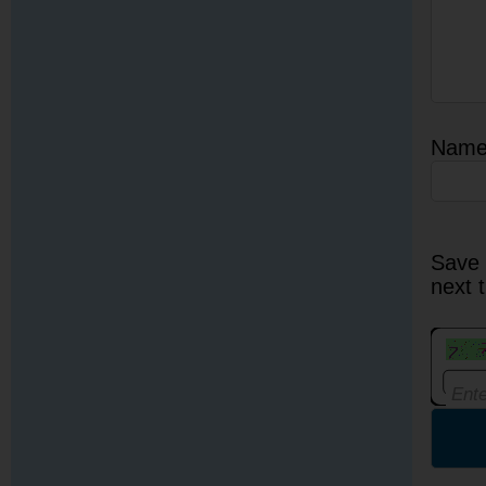
Nam
Save 
next 