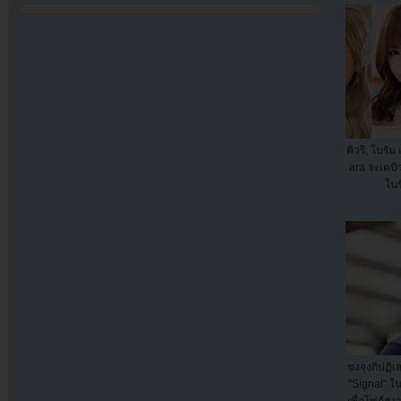
คิวรี, โบรั
ara จะเดบิวต
ในช
ซงจุงกิปฏิ
"Signal" ใ