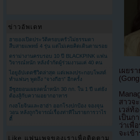
ข่าวอัพเดท
ฮายองเปิดประวัติครอบครัวไม่ธรรมดา
สืบสายแพทย์ 4 รุ่น แต่ไม่เคยคิดเดินตามรอย
ดราม่างานครบรอบ 10 ปี BLACKPINK แฟน
วิจารณ์หนัก หลังจำกัดผู้ร่วมงานแค่ 40 คน
เผยราย
ไอยูอัปเดตชีวิตล่าสุด แต่เพลงประกอบโพสต์
(Gong
ทำแฟนๆ พูดถึง “จางกีฮา” อีกครั้ง
อีซูฮยอนเผยลดน้ำหนัก 30 กก. ใน 1 ปี แต่ยัง
Manag
ต้องสู้กับความอยากอาหาร
สาวจะ
กงฮโยจินและฮาฮ่า ออกโรงปกป้อง จองจุน
เวล่ท้
วอน หลังถูกวิจารณ์เรื่องท่าทีในรายการวาไร
เป็นก
ตี้
ว่าเพ
จะเข้า
Like แฟนเพจของเราเพื่อติดตาม