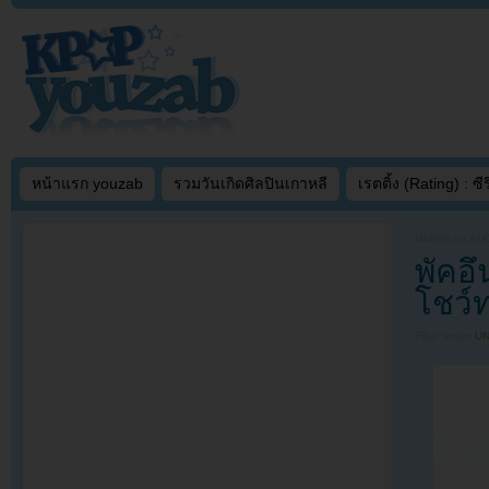
หน้าแรก youzab
รวมวันเกิดศิลปินเกาหลี
เรตติ้ง (Rating) : ซีรี
Written on
AUG
พัคอึ
โชว์
Filed under
U