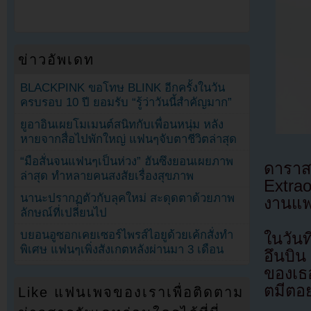
ข่าวอัพเดท
BLACKPINK ขอโทษ BLINK อีกครั้งในวัน
ครบรอบ 10 ปี ยอมรับ “รู้ว่าวันนี้สำคัญมาก”
ยูอาอินเผยโมเมนต์สนิทกับเพื่อนหนุ่ม หลัง
หายจากสื่อไปพักใหญ่ แฟนๆจับตาชีวิตล่าสุด
“มือสั่นจนแฟนๆเป็นห่วง” ฮันซึงยอนเผยภาพ
ดารา
ล่าสุด ทำหลายคนสงสัยเรื่องสุขภาพ
Extrao
นานะปรากฏตัวกับลุคใหม่ สะดุดตาด้วยภาพ
งานแฟ
ลักษณ์ที่เปลี่ยนไป
บยอนอูซอกเคยเซอร์ไพรส์ไอยูด้วยเค้กสั่งทำ
ในวันท
พิเศษ แฟนๆเพิ่งสังเกตหลังผ่านมา 3 เดือน
อึนบิ
ของเธอ
ตมีตอ
Like แฟนเพจของเราเพื่อติดตาม