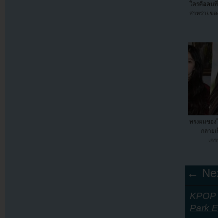
ใครคือคนท
สาหร่ายของ
ทรงผมของไ
กลายเ
เกา
← Nex
KPOP Y
Park E