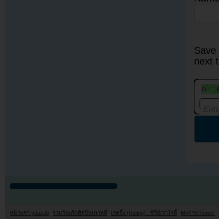
Save 
next 
หน้าแรก youzab
รวมวันเกิดศิลปินเกาหลี
เรตติ้ง (Rating) : ซีรี่ย์/วาไรตี้
MV/PV/Teaser