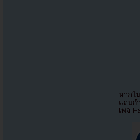
หากไม
แถบกำล
เพจ F