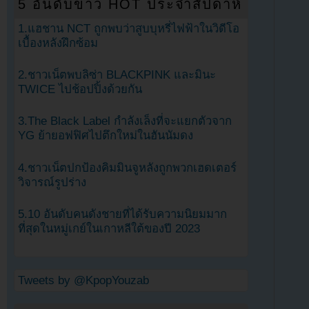
5 อันดับข่าว HOT ประจำสัปดาห์
1.แฮชาน NCT ถูกพบว่าสูบบุหรี่ไฟฟ้าในวิดีโอ
เบื้องหลังฝึกซ้อม
2.ชาวเน็ตพบลิซ่า BLACKPINK และมินะ
TWICE ไปช้อปปิ้งด้วยกัน
3.The Black Label กำลังเล็งที่จะแยกตัวจาก
YG ย้ายอฟฟิศไปตึกใหม่ในฮันนัมดง
4.ชาวเน็ตปกป้องคิมมินจูหลังถูกพวกเฮดเตอร์
วิจารณ์รูปร่าง
5.10 อันดับคนดังชายที่ได้รับความนิยมมาก
ที่สุดในหมู่เกย์ในเกาหลีใต้ของปี 2023
Tweets by @KpopYouzab