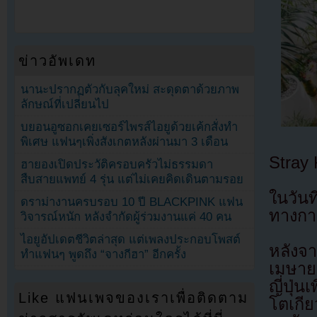
ข่าวอัพเดท
นานะปรากฏตัวกับลุคใหม่ สะดุดตาด้วยภาพ
ลักษณ์ที่เปลี่ยนไป
บยอนอูซอกเคยเซอร์ไพรส์ไอยูด้วยเค้กสั่งทำ
พิเศษ แฟนๆเพิ่งสังเกตหลังผ่านมา 3 เดือน
Stray 
ฮายองเปิดประวัติครอบครัวไม่ธรรมดา
สืบสายแพทย์ 4 รุ่น แต่ไม่เคยคิดเดินตามรอย
ในวัน
ดราม่างานครบรอบ 10 ปี BLACKPINK แฟน
ทางการ
วิจารณ์หนัก หลังจำกัดผู้ร่วมงานแค่ 40 คน
ไอยูอัปเดตชีวิตล่าสุด แต่เพลงประกอบโพสต์
หลังจ
ทำแฟนๆ พูดถึง “จางกีฮา” อีกครั้ง
เมษาย
ญี่ปุ่
Like แฟนเพจของเราเพื่อติดตาม
โตเก