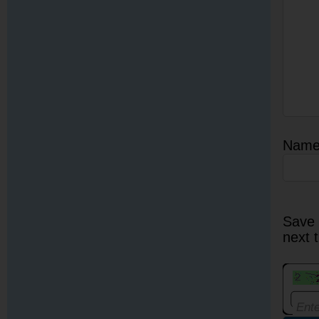
Nam
Save 
next 