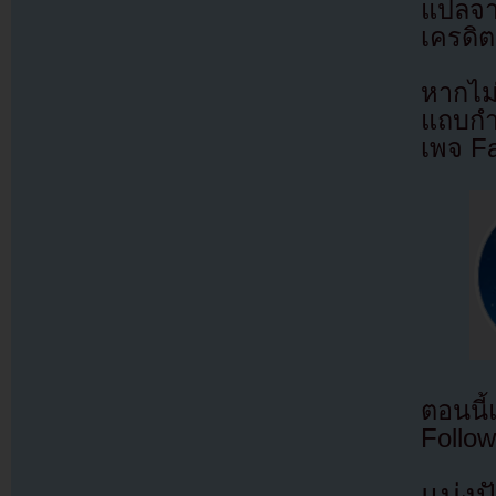
แปลจ
เครดิต
หากไม
แถบกำล
เพจ F
ตอนนี
Follow
แบ่งปั