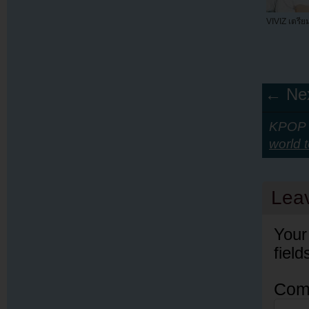
VIVIZ เตรีย
← Nex
KPOP Y
world 
Lea
Your
fiel
Com