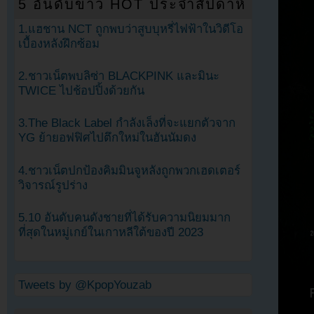
5 อันดับข่าว HOT ประจำสัปดาห์
1.แฮชาน NCT ถูกพบว่าสูบบุหรี่ไฟฟ้าในวิดีโอ
เบื้องหลังฝึกซ้อม
2.ชาวเน็ตพบลิซ่า BLACKPINK และมินะ
TWICE ไปช้อปปิ้งด้วยกัน
3.The Black Label กำลังเล็งที่จะแยกตัวจาก
YG ย้ายอฟฟิศไปตึกใหม่ในฮันนัมดง
4.ชาวเน็ตปกป้องคิมมินจูหลังถูกพวกเฮดเตอร์
วิจารณ์รูปร่าง
5.10 อันดับคนดังชายที่ได้รับความนิยมมาก
ที่สุดในหมู่เกย์ในเกาหลีใต้ของปี 2023
Tweets by @KpopYouzab