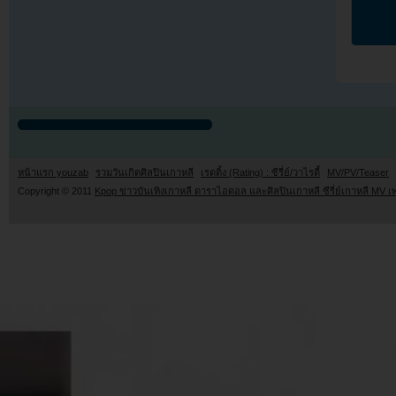
หน้าแรก youzab
รวมวันเกิดศิลปินเกาหลี
เรตติ้ง (Rating) : ซีรี่ย์/วาไรตี้
MV/PV/Teaser
Copyright © 2011
Kpop ข่าวบันเทิงเกาหลี ดาราไอดอล และศิลปินเกาหลี ซีรี่ย์เกาหลี MV เ