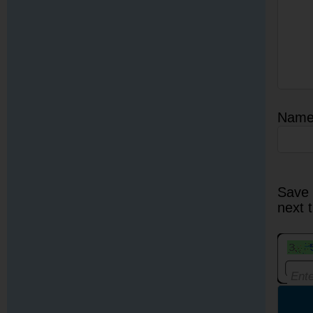
Nam
Save 
next 