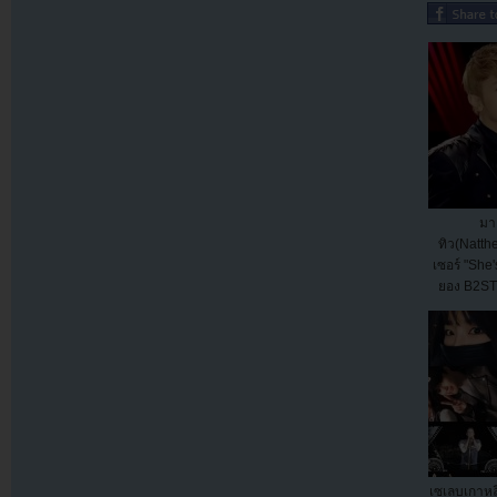
มาแ
ทิว(Natthe
เซอร์ "She'
ยอง B2ST เ
เ
เซเลบเกาหล