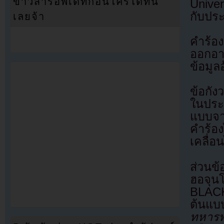
ข่าวสารอัพเดทก่อนใครได้ที่นี่
Univer
กับประ
เลยจ้า
คำร้อง
ออกอาก
ข้อมูล
ข้อกัง
ในประว
แบบจา
คำร้อง
เคลื่อ
ส่วนข้
ฮอจุน
BLACK
ต้นแบ
ทหารพั