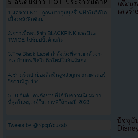
5 อันดับข่าว HOT ประจำสัปดาห์
เดือน
เลวร้า
1.แฮชาน NCT ถูกพบว่าสูบบุหรี่ไฟฟ้าในวิดีโอ
เบื้องหลังฝึกซ้อม
2.ชาวเน็ตพบลิซ่า BLACKPINK และมินะ
TWICE ไปช้อปปิ้งด้วยกัน
3.The Black Label กำลังเล็งที่จะแยกตัวจาก
YG ย้ายอฟฟิศไปตึกใหม่ในฮันนัมดง
4.ชาวเน็ตปกป้องคิมมินจูหลังถูกพวกเฮดเตอร์
วิจารณ์รูปร่าง
5.10 อันดับคนดังชายที่ได้รับความนิยมมาก
ที่สุดในหมู่เกย์ในเกาหลีใต้ของปี 2023
ปัจจุ
Tweets by @KpopYouzab
Disney