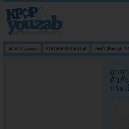
หน้าแรก youzab
รวมวันเกิดศิลปินเกาหลี
เรตติ้ง (Rating) : ซีรี
Written on
JAN
อาจา
ตัวกั
ประเ
Filed under
U