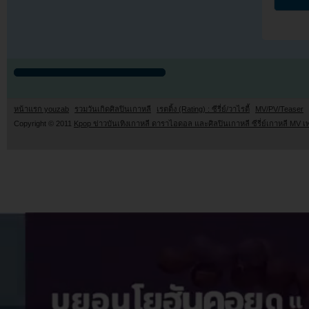
หน้าแรก youzab
รวมวันเกิดศิลปินเกาหลี
เรตติ้ง (Rating) : ซีรี่ย์/วาไรตี้
MV/PV/Teaser
Copyright © 2011
Kpop ข่าวบันเทิงเกาหลี ดาราไอดอล และศิลปินเกาหลี ซีรี่ย์เกาหลี MV เ