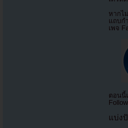
หากไม
แถบกำล
เพจ F
ตอนนี
Follow
แบ่งปั