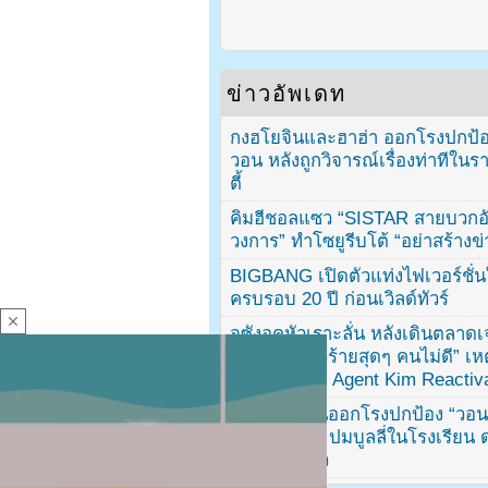
ข่าวอัพเดท
กงฮโยจินและฮาฮ่า ออกโรงปกป้อ
วอน หลังถูกวิจารณ์เรื่องท่าทีใน
ตี้
คิมฮีชอลแซว “SISTAR สายบวกอั
วงการ” ทำโซยูรีบโต้ “อย่าสร้างข่
BIGBANG เปิดตัวแท่งไฟเวอร์ชั่
ครบรอบ 20 ปี ก่อนเวิลด์ทัวร์
close
จูซังอุคหัวเราะลั่น หลังเดินตลาด
แซวแรง “ตัวร้ายสุดๆ คนไม่ดี” เห
บทตัวร้ายใน Agent Kim Reactiv
ครูประจำชั้นออกโรงปกป้อง “วอน
RESCENE” ปมบูลลี่ในโรงเรียน 
คลี่คลายแล้ว