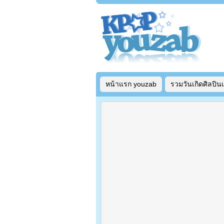
หน้าแรก youzab
รวมวันเกิดศิลปิน