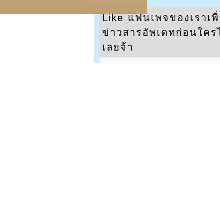
Like แฟนเพจของเราเพื
ข่าวสารอัพเดทก่อนใครได้
เลยจ้า
Mute