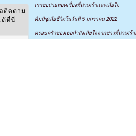
เราขอถ่ายทอดเรื่องที่น่าเศร้าและเสียใจ
่อติดตาม
คิมมีซูเสียชีวิตในวันที่ 5 มกราคม 2022
ที่นี่
ครอบครัวของเธอกำลังเสียใจจากข่าวที่น่าเศร้า
เราขอให้คุณงดเว้นจากการสร้างข่าวลือเพื่อเป็
ชีวิตและตามความปรารถนาของครอบครัวเธอ ง
ขอให้คิมมีซูไปสู่สุคติและขอแสดงความเสียใจอย่าง
คืมมีซูมีผลงานละครดังหลายเรื่องเช่น “Hi
Files,” และ “Yumi’s Cells” โปรเจ็คล่าสุด
ซึ่งยังคงออกอากาศอยู่แต่ถ่ายทำเสร็จแล้วทั้งห