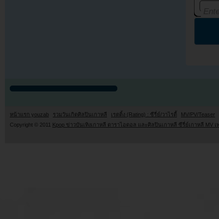
หน้าแรก youzab
รวมวันเกิดศิลปินเกาหลี
เรตติ้ง (Rating) : ซีรี่ย์/วาไรตี้
MV/PV/Teaser
Copyright © 2011
Kpop ข่าวบันเทิงเกาหลี ดาราไอดอล และศิลปินเกาหลี ซีรี่ย์เกาหลี MV เ