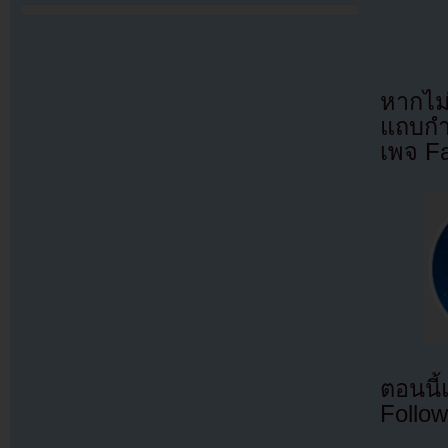
หากไม
แถบกำล
เพจ F
ตอนนี
Follow