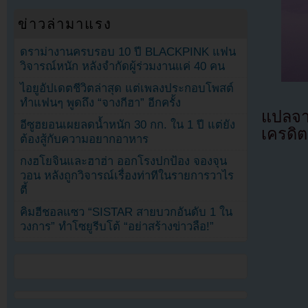
ข่าวล่ามาแรง
ดราม่างานครบรอบ 10 ปี BLACKPINK แฟน
วิจารณ์หนัก หลังจำกัดผู้ร่วมงานแค่ 40 คน
ไอยูอัปเดตชีวิตล่าสุด แต่เพลงประกอบโพสต์
ทำแฟนๆ พูดถึง “จางกีฮา” อีกครั้ง
แปลจ
อีซูฮยอนเผยลดน้ำหนัก 30 กก. ใน 1 ปี แต่ยัง
เครดิต
ต้องสู้กับความอยากอาหาร
กงฮโยจินและฮาฮ่า ออกโรงปกป้อง จองจุน
วอน หลังถูกวิจารณ์เรื่องท่าทีในรายการวาไร
ตี้
คิมฮีชอลแซว “SISTAR สายบวกอันดับ 1 ใน
วงการ” ทำโซยูรีบโต้ “อย่าสร้างข่าวลือ!”