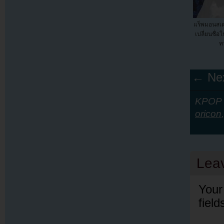
แร็พมอนสเ
เปลี่ยนชื่อ
ท
← Nex
KPOP Y
oricon
Lea
Your
fiel