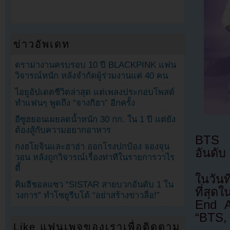
ข่าวอัพเดท
ดราม่างานครบรอบ 10 ปี BLACKPINK แฟน
วิจารณ์หนัก หลังจำกัดผู้ร่วมงานแค่ 40 คน
ไอยูอัปเดตชีวิตล่าสุด แต่เพลงประกอบโพสต์
ทำแฟนๆ พูดถึง “จางกีฮา” อีกครั้ง
อีซูฮยอนเผยลดน้ำหนัก 30 กก. ใน 1 ปี แต่ยัง
ต้องสู้กับความอยากอาหาร
BTS ก
กงฮโยจินและฮาฮ่า ออกโรงปกป้อง จองจุน
อันดับ
วอน หลังถูกวิจารณ์เรื่องท่าทีในรายการวาไร
ตี้
ในวันท
คิมฮีชอลแซว “SISTAR สายบวกอันดับ 1 ใน
ที่สุด
วงการ” ทำโซยูรีบโต้ “อย่าสร้างข่าวลือ!”
End A
“BTS,
Like แฟนเพจของเราเพื่อติดตาม