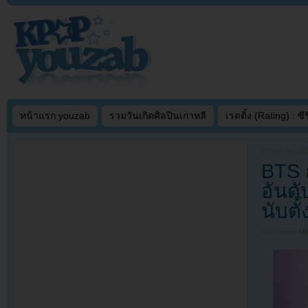
หน้าแรก youzab
รวมวันเกิดศิลปินเกาหลี
เรตติ้ง (Rating) : ซีรี
Written on
DEC
BTS 
อันดั
นับตั
Filed under
U