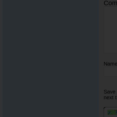
Com
Nam
Save 
next 