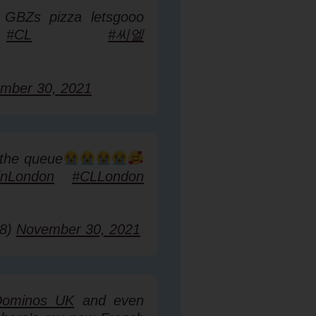
GBZs pizza letsgooo
#CL
#씨엘
mber 30, 2021
 the queue
inLondon
#CLLondon
98)
November 30, 2021
ominos_UK
and even