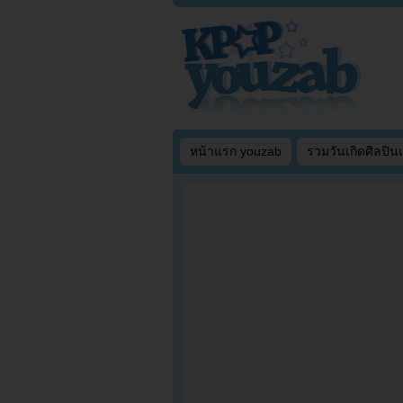
หน้าแรก youzab
รวมวันเกิดศิลปิน