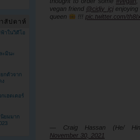
thought to order some
#vegan
,
vegan friend
@cidjy_jcj
enjoying 
queen
!!!
pic.twitter.com/th8
ำสัปดาห์
ฟ้าในวิดีโอ
ละมินะ
ะแยกตัวจาก
ดง
วกเฮดเตอร์
ามนิยมมาก
2023
— Craig Hassan (He/ Him)
November 30, 2021