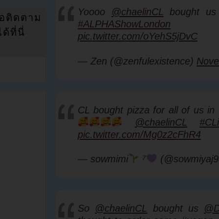
Yoooo
@chaelinCL
bought us 
่อติดตาม
#ALPHAShowLondon
ที่นี่
pic.twitter.com/oYehS5jDvC
— Zen (@zenfulexistence)
Nove
CL bought pizza for all of us in
@chaelinCL
#CL
pic.twitter.com/Mg0z2cFhR4
— sowmimi
⁷
(@sowmiyaj
So
@chaelinCL
bought us
@D