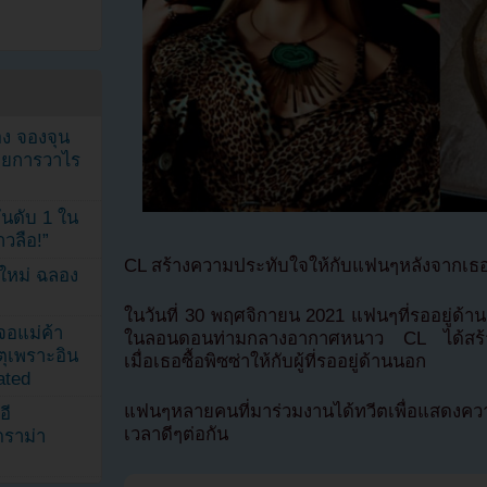
ง จองจุน
รายการวาไร
นดับ 1 ใน
าวลือ!”
CL สร้างความประทับใจให้กับแฟนๆหลังจากเธอซ
นใหม่ ฉลอง
ในวันที่ 30 พฤศจิกายน 2021 แฟนๆที่รออยู่ด้า
เจอแม่ค้า
ในลอนดอนท่ามกลางอากาศหนาว CL ได้สร้
ตุเพราะอิน
เมื่อเธอซื้อพิซซ่าให้กับผู้ที่รออยู่ด้านนอก
ated
แฟนๆหลายคนที่มาร่วมงานได้ทวีตเพื่อแสดงคว
อี
เวลาดีๆต่อกัน
ดราม่า