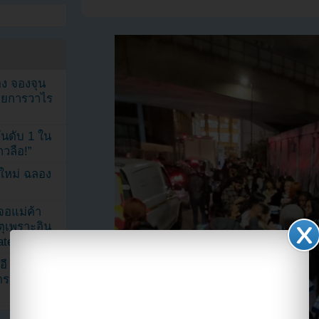
ง จองจุน
รายการวาไร
นดับ 1 ใน
าวลือ!”
นใหม่ ฉลอง
เจอแม่ค้า
ตุเพราะอิน
ated
อี
ดราม่า