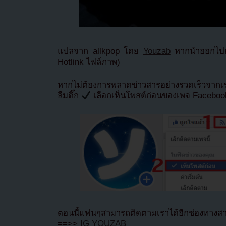
แปลจาก allkpop โดย
Youzab
หากนำออกไปกร
Hotlink ไฟล์ภาพ)
หากไม่ต้องการพลาดข่าวสารอย่างรวดเร็วจาก
ลืมติ๊ก
เลือกเห็นโพสต์ก่อนของเพจ Facebo
ตอนนี้แฟนๆสามารถติดตามเราได้อีกช่องทางสา
==>>
IG YOUZAB