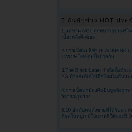
5 อันดับข่าว HOT ประจ
1.แฮชาน NCT ถูกพบว่าสูบบุหรี่ไฟ
เบื้องหลังฝึกซ้อม
2.ชาวเน็ตพบลิซ่า BLACKPINK แ
TWICE ไปช้อปปิ้งด้วยกัน
3.The Black Label กำลังเล็งที่จ
YG ย้ายอฟฟิศไปตึกใหม่ในฮันนัม
4.ชาวเน็ตปกป้องคิมมินจูหลังถูกพ
วิจารณ์รูปร่าง
5.10 อันดับคนดังชายที่ได้รับคว
ที่สุดในหมู่เกย์ในเกาหลีใต้ของปี 