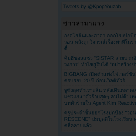
Tweets by @KpopYouzab
ข่าวล่ามาแรง
กงฮโยจินและฮาฮ่า ออกโรงปกป้อ
วอน หลังถูกวิจารณ์เรื่องท่าทีใน
ตี้
คิมฮีชอลแซว “SISTAR สายบวกอั
วงการ” ทำโซยูรีบโต้ “อย่าสร้างข่
BIGBANG เปิดตัวแท่งไฟเวอร์ชั่
ครบรอบ 20 ปี ก่อนเวิลด์ทัวร์
จูซังอุคหัวเราะลั่น หลังเดินตลาด
แซวแรง “ตัวร้ายสุดๆ คนไม่ดี” เห
บทตัวร้ายใน Agent Kim Reactiv
ครูประจำชั้นออกโรงปกป้อง “วอน
RESCENE” ปมบูลลี่ในโรงเรียน 
คลี่คลายแล้ว