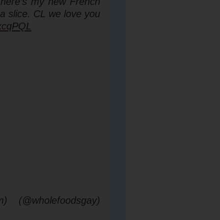
 here’s my new French
a slice. CL we love you
IxcqPQL
 (@wholefoodsgay)