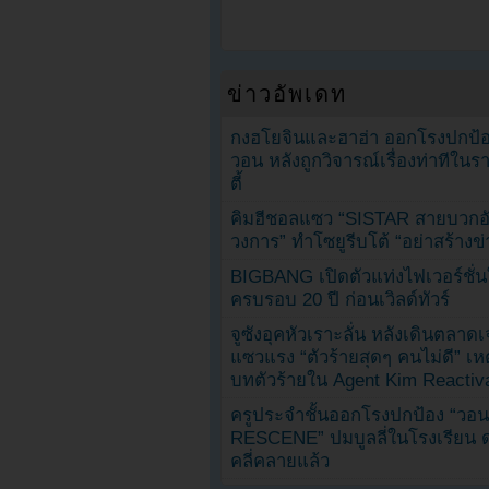
ข่าวอัพเดท
กงฮโยจินและฮาฮ่า ออกโรงปกป้อ
วอน หลังถูกวิจารณ์เรื่องท่าทีใน
ตี้
คิมฮีชอลแซว “SISTAR สายบวกอั
วงการ” ทำโซยูรีบโต้ “อย่าสร้างข่
BIGBANG เปิดตัวแท่งไฟเวอร์ชั่
ครบรอบ 20 ปี ก่อนเวิลด์ทัวร์
จูซังอุคหัวเราะลั่น หลังเดินตลาด
แซวแรง “ตัวร้ายสุดๆ คนไม่ดี” เห
บทตัวร้ายใน Agent Kim Reactiv
ครูประจำชั้นออกโรงปกป้อง “วอน
RESCENE” ปมบูลลี่ในโรงเรียน 
คลี่คลายแล้ว