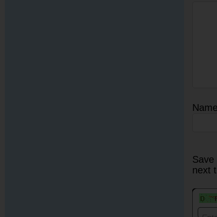
Nam
Save 
next 