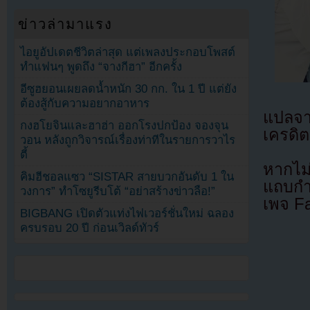
ข่าวล่ามาแรง
ไอยูอัปเดตชีวิตล่าสุด แต่เพลงประกอบโพสต์
ทำแฟนๆ พูดถึง “จางกีฮา” อีกครั้ง
อีซูฮยอนเผยลดน้ำหนัก 30 กก. ใน 1 ปี แต่ยัง
ต้องสู้กับความอยากอาหาร
แปลจ
กงฮโยจินและฮาฮ่า ออกโรงปกป้อง จองจุน
เครดิต
วอน หลังถูกวิจารณ์เรื่องท่าทีในรายการวาไร
ตี้
หากไม
คิมฮีชอลแซว “SISTAR สายบวกอันดับ 1 ใน
แถบกำล
วงการ” ทำโซยูรีบโต้ “อย่าสร้างข่าวลือ!”
เพจ F
BIGBANG เปิดตัวแท่งไฟเวอร์ชั่นใหม่ ฉลอง
ครบรอบ 20 ปี ก่อนเวิลด์ทัวร์