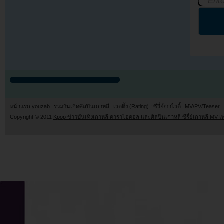
หน้าแรก youzab
รวมวันเกิดศิลปินเกาหลี
เรตติ้ง (Rating) : ซีรี่ย์/วาไรตี้
MV/PV/Teaser
Copyright © 2011
Kpop ข่าวบันเทิงเกาหลี ดาราไอดอล และศิลปินเกาหลี ซีรี่ย์เกาหลี MV เ