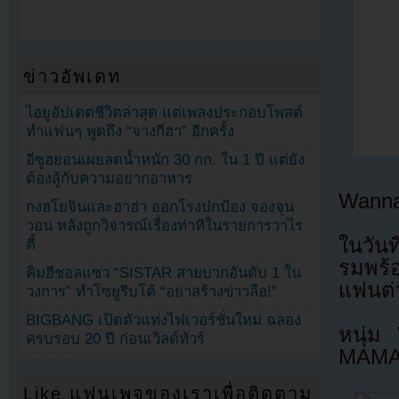
ข่าวอัพเดท
ไอยูอัปเดตชีวิตล่าสุด แต่เพลงประกอบโพสต์
ทำแฟนๆ พูดถึง “จางกีฮา” อีกครั้ง
อีซูฮยอนเผยลดน้ำหนัก 30 กก. ใน 1 ปี แต่ยัง
ต้องสู้กับความอยากอาหาร
Wanna
กงฮโยจินและฮาฮ่า ออกโรงปกป้อง จองจุน
วอน หลังถูกวิจารณ์เรื่องท่าทีในรายการวาไร
ในวัน
ตี้
รมพร้
คิมฮีชอลแซว “SISTAR สายบวกอันดับ 1 ใน
แฟนต่า
วงการ” ทำโซยูรีบโต้ “อย่าสร้างข่าวลือ!”
BIGBANG เปิดตัวแท่งไฟเวอร์ชั่นใหม่ ฉลอง
หนุ่ม
ครบรอบ 20 ปี ก่อนเวิลด์ทัวร์
MAMA 
Like แฟนเพจของเราเพื่อติดตาม