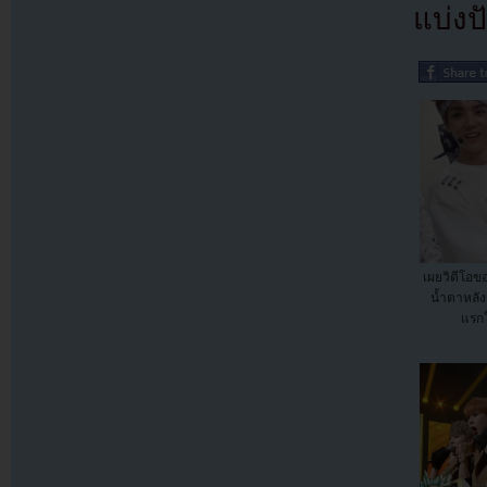
แบ่งปั
เผยวิดีโอข
น้ำตาหลั
แรก