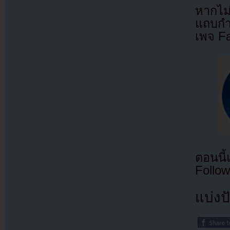
หากไม
แถบกำล
เพจ F
ตอนนี
Follow
แบ่งปั