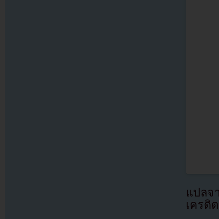
แปลจ
เครดิต