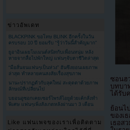
ข่าวอัพเดท
BLACKPINK ขอโทษ BLINK อีกครั้งในวัน
ครบรอบ 10 ปี ยอมรับ “รู้ว่าวันนี้สำคัญมาก”
ยูอาอินเผยโมเมนต์สนิทกับเพื่อนหนุ่ม หลัง
หายจากสื่อไปพักใหญ่ แฟนๆจับตาชีวิตล่าสุด
“มือสั่นจนแฟนๆเป็นห่วง” ฮันซึงยอนเผยภาพ
ล่าสุด ทำหลายคนสงสัยเรื่องสุขภาพ
ซอนฮว
นานะปรากฏตัวกับลุคใหม่ สะดุดตาด้วยภาพ
บทบาท
ลักษณ์ที่เปลี่ยนไป
ได้รับ
บยอนอูซอกเคยเซอร์ไพรส์ไอยูด้วยเค้กสั่งทำ
พิเศษ แฟนๆเพิ่งสังเกตหลังผ่านมา 3 เดือน
ย้อนไ
ของเธอ
เธอสวม
Like แฟนเพจของเราเพื่อติดตาม
ในราย