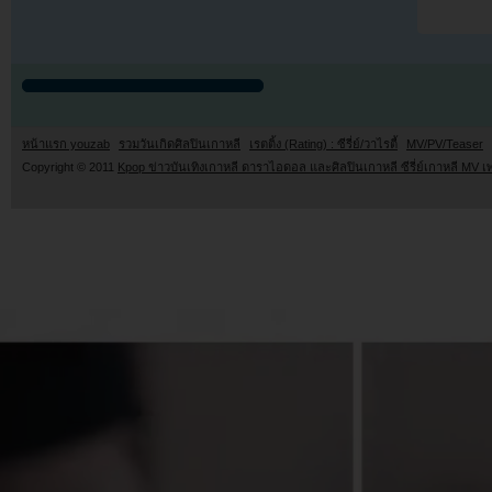
หน้าแรก youzab
รวมวันเกิดศิลปินเกาหลี
เรตติ้ง (Rating) : ซีรี่ย์/วาไรตี้
MV/PV/Teaser
Copyright © 2011
Kpop ข่าวบันเทิงเกาหลี ดาราไอดอล และศิลปินเกาหลี ซีรี่ย์เกาหลี MV เ