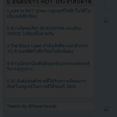
5 อันดับข่าว HOT ประจำสัปดาห์
1.แฮชาน NCT ถูกพบว่าสูบบุหรี่ไฟฟ้าในวิดีโอ
เบื้องหลังฝึกซ้อม
2.ชาวเน็ตพบลิซ่า BLACKPINK และมินะ
TWICE ไปช้อปปิ้งด้วยกัน
3.The Black Label กำลังเล็งที่จะแยกตัวจาก
YG ย้ายอฟฟิศไปตึกใหม่ในฮันนัมดง
4.ชาวเน็ตปกป้องคิมมินจูหลังถูกพวกเฮดเตอร์
วิจารณ์รูปร่าง
5.10 อันดับคนดังชายที่ได้รับความนิยมมาก
ที่สุดในหมู่เกย์ในเกาหลีใต้ของปี 2023
Tweets by @KpopYouzab