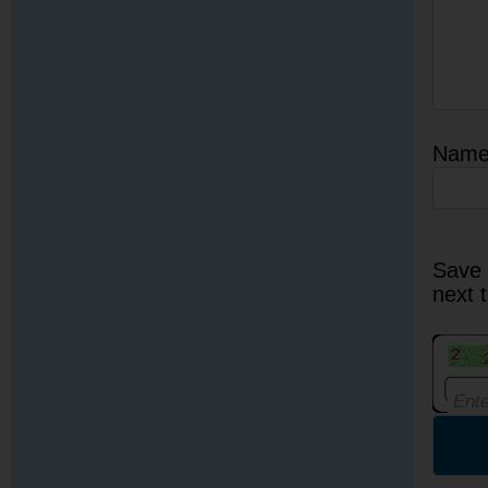
Nam
Save 
next 