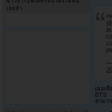
ข่าวสารอัพเดทก่อนใครได้ที่นี่
เลยจ้า
H
@
bu
c
ca
p
—
2
เธอเข
BTS แต
สามารถ