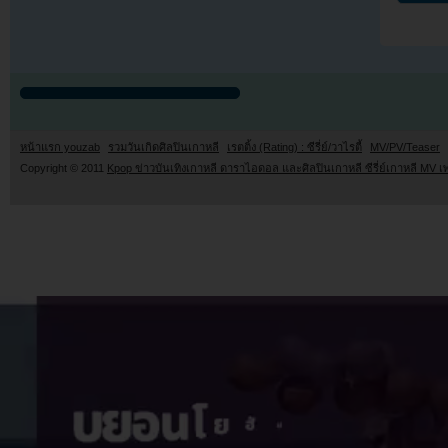
หน้าแรก youzab
รวมวันเกิดศิลปินเกาหลี
เรตติ้ง (Rating) : ซีรี่ย์/วาไรตี้
MV/PV/Teaser
Copyright © 2011
Kpop ข่าวบันเทิงเกาหลี ดาราไอดอล และศิลปินเกาหลี ซีรี่ย์เกาหลี MV เ