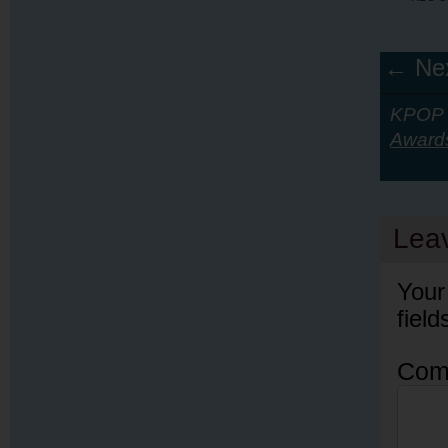
← Nex
KPOP Y
Award
Lea
Your
fiel
Com