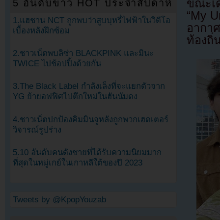
ขณะเด
5 อันดับข่าว HOT ประจำสัปดาห์
“My Un
1.แฮชาน NCT ถูกพบว่าสูบบุหรี่ไฟฟ้าในวิดีโอ
อากาศ
เบื้องหลังฝึกซ้อม
ท้องถิ่
2.ชาวเน็ตพบลิซ่า BLACKPINK และมินะ
TWICE ไปช้อปปิ้งด้วยกัน
3.The Black Label กำลังเล็งที่จะแยกตัวจาก
YG ย้ายอฟฟิศไปตึกใหม่ในฮันนัมดง
4.ชาวเน็ตปกป้องคิมมินจูหลังถูกพวกเฮดเตอร์
วิจารณ์รูปร่าง
5.10 อันดับคนดังชายที่ได้รับความนิยมมาก
ที่สุดในหมู่เกย์ในเกาหลีใต้ของปี 2023
Tweets by @KpopYouzab