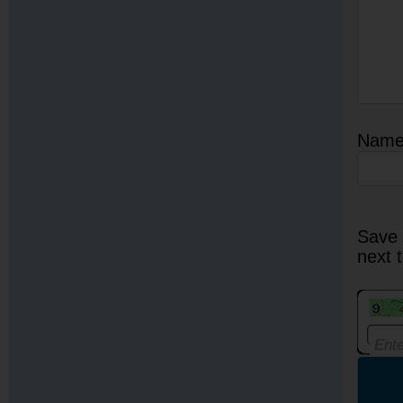
Nam
Save 
next 