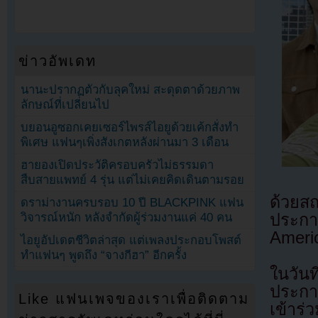
ข่าวอัพเดท
นานะปรากฏตัวกับลุคใหม่ สะดุดตาด้วยภาพ
ลักษณ์ที่เปลี่ยนไป
บยอนอูซอกเคยเซอร์ไพรส์ไอยูด้วยเค้กสั่งทำ
พิเศษ แฟนๆเพิ่งสังเกตหลังผ่านมา 3 เดือน
ฮายองเปิดประวัติครอบครัวไม่ธรรมดา
สืบสายแพทย์ 4 รุ่น แต่ไม่เคยคิดเดินตามรอย
ด้วยส
ดราม่างานครบรอบ 10 ปี BLACKPINK แฟน
วิจารณ์หนัก หลังจำกัดผู้ร่วมงานแค่ 40 คน
ประกา
Ameri
ไอยูอัปเดตชีวิตล่าสุด แต่เพลงประกอบโพสต์
ทำแฟนๆ พูดถึง “จางกีฮา” อีกครั้ง
ในวัน
ประกาศ
Like แฟนเพจของเราเพื่อติดตาม
เข้าร