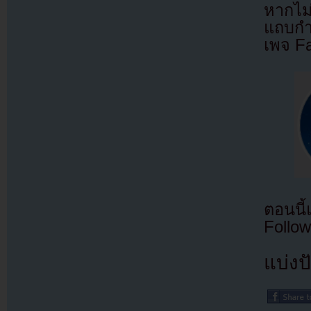
หากไม
แถบกำล
เพจ F
ตอนนี
Follow
แบ่งปั