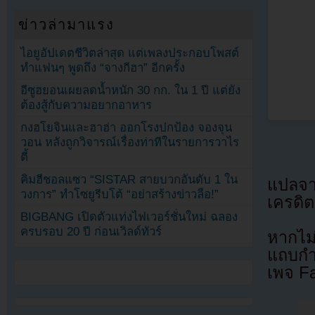
ข่าวล่ามาแรง
ไอยูอัปเดตชีวิตล่าสุด แต่เพลงประกอบโพสต์
ทำแฟนๆ พูดถึง “จางกีฮา” อีกครั้ง
อีซูฮยอนเผยลดน้ำหนัก 30 กก. ใน 1 ปี แต่ยัง
ต้องสู้กับความอยากอาหาร
กงฮโยจินและฮาฮ่า ออกโรงปกป้อง จองจุน
วอน หลังถูกวิจารณ์เรื่องท่าทีในรายการวาไร
ตี้
คิมฮีชอลแซว “SISTAR สายบวกอันดับ 1 ใน
แปลจ
วงการ” ทำโซยูรีบโต้ “อย่าสร้างข่าวลือ!”
เครดิต
BIGBANG เปิดตัวแท่งไฟเวอร์ชั่นใหม่ ฉลอง
ครบรอบ 20 ปี ก่อนเวิลด์ทัวร์
หากไม
แถบกำล
เพจ F