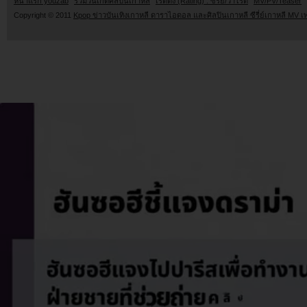
หน้าแรก youzab
รวมวันเกิดศิลปินเกาหลี
เรตติ้ง (Rating) : ซีรี่ย์/วาไรตี้
MV/PV/Teaser
Copyright © 2011
Kpop ข่าวบันเทิงเกาหลี ดาราไอดอล และศิลปินเกาหลี ซีรี่ย์เกาหลี MV เ