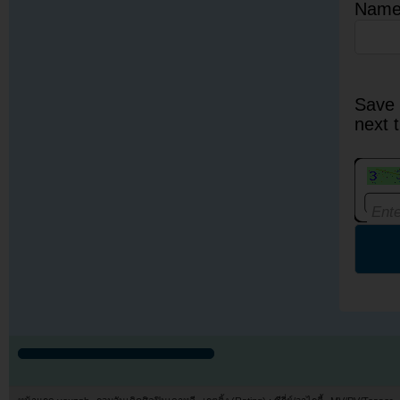
Nam
Save 
next 