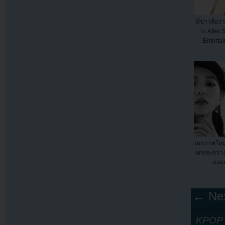
มีข่าวลือว
วง After 
Entertai
เผยภาพใหม่
เดทระหว่า
และ
← Nex
KPOP Y