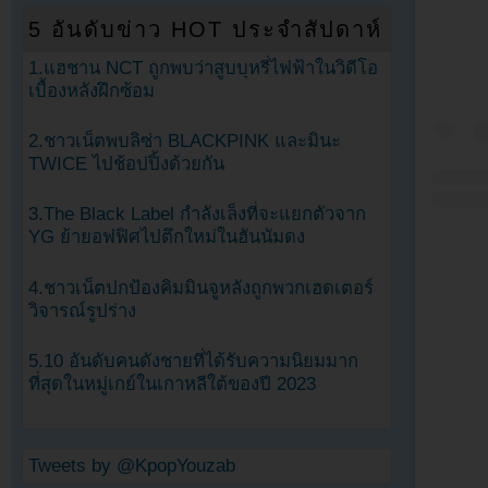
5 อันดับข่าว HOT ประจำสัปดาห์
1.แฮชาน NCT ถูกพบว่าสูบบุหรี่ไฟฟ้าในวิดีโอ
เบื้องหลังฝึกซ้อม
2.ชาวเน็ตพบลิซ่า BLACKPINK และมินะ
TWICE ไปช้อปปิ้งด้วยกัน
3.The Black Label กำลังเล็งที่จะแยกตัวจาก
YG ย้ายอฟฟิศไปตึกใหม่ในฮันนัมดง
4.ชาวเน็ตปกป้องคิมมินจูหลังถูกพวกเฮดเตอร์
วิจารณ์รูปร่าง
5.10 อันดับคนดังชายที่ได้รับความนิยมมาก
ที่สุดในหมู่เกย์ในเกาหลีใต้ของปี 2023
Tweets by @KpopYouzab