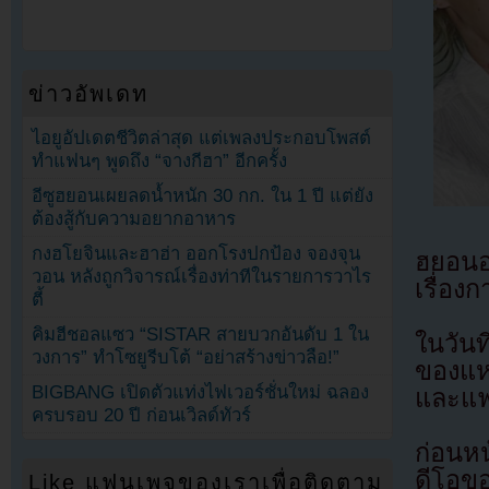
ข่าวอัพเดท
ไอยูอัปเดตชีวิตล่าสุด แต่เพลงประกอบโพสต์
ทำแฟนๆ พูดถึง “จางกีฮา” อีกครั้ง
อีซูฮยอนเผยลดน้ำหนัก 30 กก. ใน 1 ปี แต่ยัง
ต้องสู้กับความอยากอาหาร
กงฮโยจินและฮาฮ่า ออกโรงปกป้อง จองจุน
ฮยอนอ
วอน หลังถูกวิจารณ์เรื่องท่าทีในรายการวาไร
เรื่องก
ตี้
คิมฮีชอลแซว “SISTAR สายบวกอันดับ 1 ใน
ในวัน
วงการ” ทำโซยูรีบโต้ “อย่าสร้างข่าวลือ!”
ของแห
BIGBANG เปิดตัวแท่งไฟเวอร์ชั่นใหม่ ฉลอง
และแฟ
ครบรอบ 20 ปี ก่อนเวิลด์ทัวร์
ก่อนหน
ดีโอข
Like แฟนเพจของเราเพื่อติดตาม