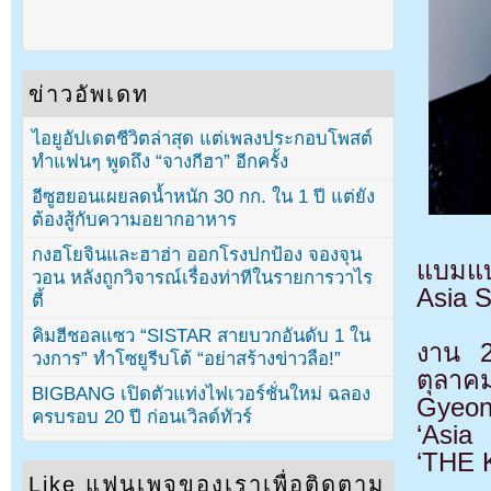
ข่าวอัพเดท
ไอยูอัปเดตชีวิตล่าสุด แต่เพลงประกอบโพสต์
ทำแฟนๆ พูดถึง “จางกีฮา” อีกครั้ง
อีซูฮยอนเผยลดน้ำหนัก 30 กก. ใน 1 ปี แต่ยัง
ต้องสู้กับความอยากอาหาร
กงฮโยจินและฮาฮ่า ออกโรงปกป้อง จองจุน
แบมแบ
วอน หลังถูกวิจารณ์เรื่องท่าทีในรายการวาไร
Asia S
ตี้
คิมฮีชอลแซว “SISTAR สายบวกอันดับ 1 ใน
งาน 20
วงการ” ทำโซยูรีบโต้ “อย่าสร้างข่าวลือ!”
ตุลา
BIGBANG เปิดตัวแท่งไฟเวอร์ชั่นใหม่ ฉลอง
Gyeon
ครบรอบ 20 ปี ก่อนเวิลด์ทัวร์
‘Asia
‘THE 
Like แฟนเพจของเราเพื่อติดตาม