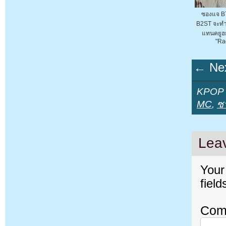
ซองแจ B
B2ST จะทำห
แทนคยูฮ
"Rad
← Nex
KPOP Y
MC
,
ซ
Lea
Your
fiel
Com