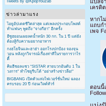
แปลจ
Tweets by @KpopYouzab
เครดิต
ข่าวล่ามาแรง
หากไม
ไอยูอัปเดตชีวิตล่าสุด แต่เพลงประกอบโพสต์
แถบกำล
ทำแฟนๆ พูดถึง “จางกีฮา” อีกครั้ง
เพจ F
อีซูฮยอนเผยลดน้ำหนัก 30 กก. ใน 1 ปี แต่ยัง
ต้องสู้กับความอยากอาหาร
กงฮโยจินและฮาฮ่า ออกโรงปกป้อง จองจุน
วอน หลังถูกวิจารณ์เรื่องท่าทีในรายการวาไร
ตี้
คิมฮีชอลแซว “SISTAR สายบวกอันดับ 1 ใน
วงการ” ทำโซยูรีบโต้ “อย่าสร้างข่าวลือ!”
BIGBANG เปิดตัวแท่งไฟเวอร์ชั่นใหม่ ฉลอง
ครบรอบ 20 ปี ก่อนเวิลด์ทัวร์
ตอนนี
Follow
แบ่งปั