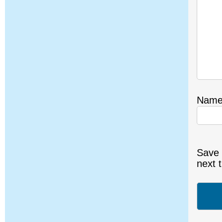
Nam
Save 
next 