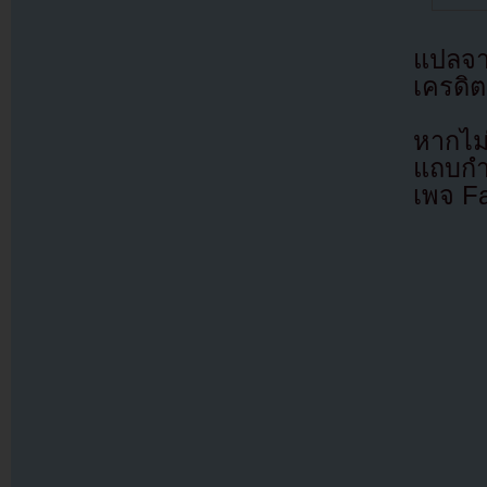
แปลจ
เครดิต
หากไม
แถบกำล
เพจ F