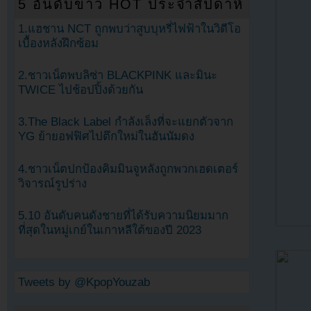
5 อันดับข่าว HOT ประจำสัปดาห์
1.แฮชาน NCT ถูกพบว่าสูบบุหรี่ไฟฟ้าในวิดีโอ
เบื้องหลังฝึกซ้อม
2.ชาวเน็ตพบลิซ่า BLACKPINK และมินะ
TWICE ไปช้อปปิ้งด้วยกัน
3.The Black Label กำลังเล็งที่จะแยกตัวจาก
YG ย้ายอฟฟิศไปตึกใหม่ในฮันนัมดง
4.ชาวเน็ตปกป้องคิมมินจูหลังถูกพวกเฮดเตอร์
วิจารณ์รูปร่าง
5.10 อันดับคนดังชายที่ได้รับความนิยมมาก
ที่สุดในหมู่เกย์ในเกาหลีใต้ของปี 2023
Tweets by @KpopYouzab