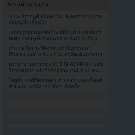
ข่าวล่ามาแรง
นานะปรากฏตัวกับลุคใหม่ สะดุดตาด้วยภาพ
ลักษณ์ที่เปลี่ยนไป
บยอนอูซอกเคยเซอร์ไพรส์ไอยูด้วยเค้กสั่งทำ
พิเศษ แฟนๆเพิ่งสังเกตหลังผ่านมา 3 เดือน
ฮายองเปิดประวัติครอบครัวไม่ธรรมดา
สืบสายแพทย์ 4 รุ่น แต่ไม่เคยคิดเดินตามรอย
ดราม่างานครบรอบ 10 ปี BLACKPINK แฟน
วิจารณ์หนัก หลังจำกัดผู้ร่วมงานแค่ 40 คน
ไอยูอัปเดตชีวิตล่าสุด แต่เพลงประกอบโพสต์
ทำแฟนๆ พูดถึง “จางกีฮา” อีกครั้ง