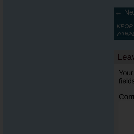
← Nex
KPOP Y
ภาพคอ
Lea
Your
fiel
Com