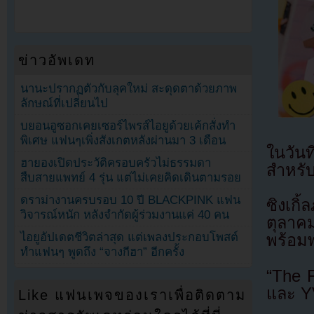
ข่าวอัพเดท
นานะปรากฏตัวกับลุคใหม่ สะดุดตาด้วยภาพ
ลักษณ์ที่เปลี่ยนไป
บยอนอูซอกเคยเซอร์ไพรส์ไอยูด้วยเค้กสั่งทำ
พิเศษ แฟนๆเพิ่งสังเกตหลังผ่านมา 3 เดือน
ในวัน
ฮายองเปิดประวัติครอบครัวไม่ธรรมดา
สำหรับ
สืบสายแพทย์ 4 รุ่น แต่ไม่เคยคิดเดินตามรอย
ดราม่างานครบรอบ 10 ปี BLACKPINK แฟน
ซิงเก
วิจารณ์หนัก หลังจำกัดผู้ร่วมงานแค่ 40 คน
ตุลาค
ไอยูอัปเดตชีวิตล่าสุด แต่เพลงประกอบโพสต์
พร้อมพ
ทำแฟนๆ พูดถึง “จางกีฮา” อีกครั้ง
“The 
และ Y
Like แฟนเพจของเราเพื่อติดตาม