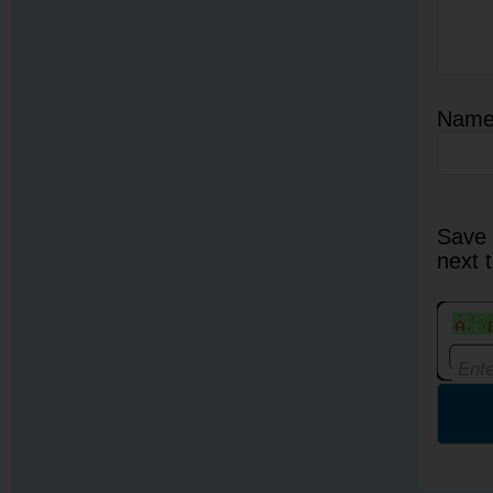
Nam
Save 
next 