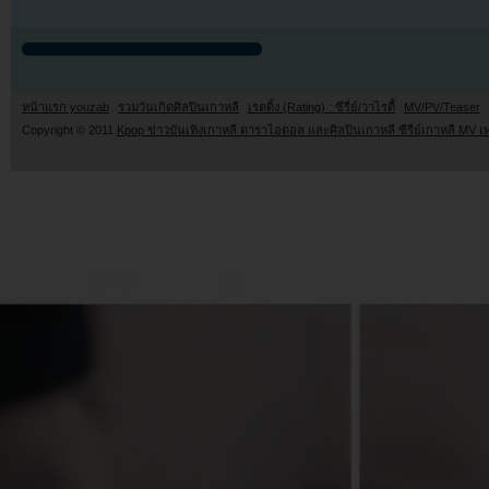
หน้าแรก youzab
รวมวันเกิดศิลปินเกาหลี
เรตติ้ง (Rating) : ซีรี่ย์/วาไรตี้
MV/PV/Teaser
Copyright © 2011
Kpop ข่าวบันเทิงเกาหลี ดาราไอดอล และศิลปินเกาหลี ซีรี่ย์เกาหลี MV เ