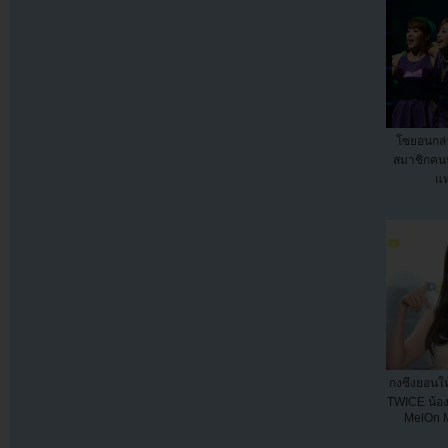
โซยอนกล่
สมาชิกคนท
แห
กงซึงยอนใ
TWICE น้อ
MelOn 