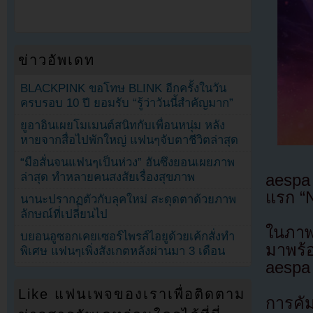
ข่าวอัพเดท
BLACKPINK ขอโทษ BLINK อีกครั้งในวัน
ครบรอบ 10 ปี ยอมรับ “รู้ว่าวันนี้สำคัญมาก”
ยูอาอินเผยโมเมนต์สนิทกับเพื่อนหนุ่ม หลัง
หายจากสื่อไปพักใหญ่ แฟนๆจับตาชีวิตล่าสุด
“มือสั่นจนแฟนๆเป็นห่วง” ฮันซึงยอนเผยภาพ
ล่าสุด ทำหลายคนสงสัยเรื่องสุขภาพ
aespa
แรก “N
นานะปรากฏตัวกับลุคใหม่ สะดุดตาด้วยภาพ
ลักษณ์ที่เปลี่ยนไป
ในภาพ
บยอนอูซอกเคยเซอร์ไพรส์ไอยูด้วยเค้กสั่งทำ
มาพร้
พิเศษ แฟนๆเพิ่งสังเกตหลังผ่านมา 3 เดือน
aespa
Like แฟนเพจของเราเพื่อติดตาม
การคั