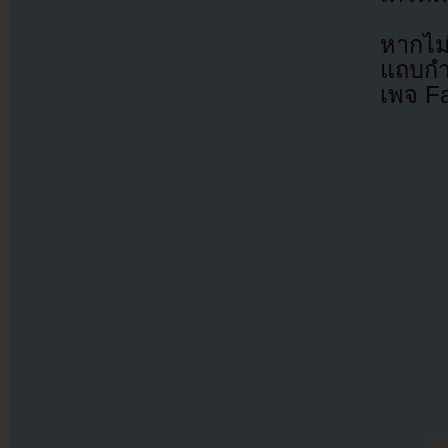
หากไม
แถบกำล
เพจ F