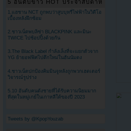
5 อันดับข่าว HOT ประจำสัปดาห์
1.แฮชาน NCT ถูกพบว่าสูบบุหรี่ไฟฟ้าในวิดีโอ
เบื้องหลังฝึกซ้อม
2.ชาวเน็ตพบลิซ่า BLACKPINK และมินะ
TWICE ไปช้อปปิ้งด้วยกัน
3.The Black Label กำลังเล็งที่จะแยกตัวจาก
YG ย้ายอฟฟิศไปตึกใหม่ในฮันนัมดง
4.ชาวเน็ตปกป้องคิมมินจูหลังถูกพวกเฮดเตอร์
วิจารณ์รูปร่าง
5.10 อันดับคนดังชายที่ได้รับความนิยมมาก
ที่สุดในหมู่เกย์ในเกาหลีใต้ของปี 2023
Tweets by @KpopYouzab