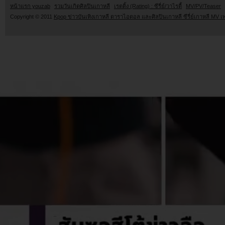
หน้าแรก youzab
รวมวันเกิดศิลปินเกาหลี
เรตติ้ง (Rating) : ซีรี่ย์/วาไรตี้
MV/PV/Teaser
Copyright © 2011
Kpop ข่าวบันเทิงเกาหลี ดาราไอดอล และศิลปินเกาหลี ซีรี่ย์เกาหลี MV เ