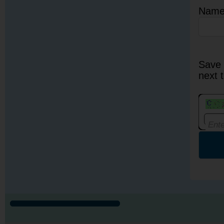
Nam
Save 
next 