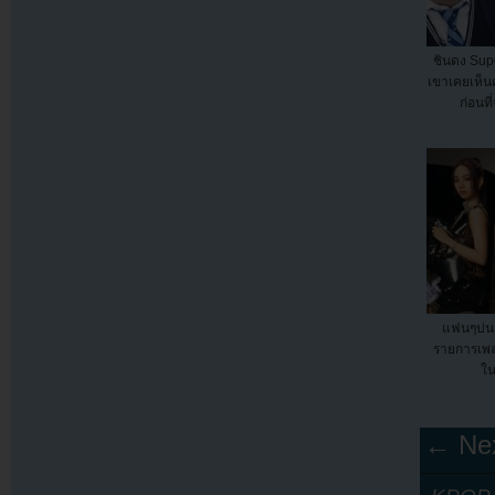
ชินดง Supe
เขาเคยเห็น
ก่อนที
แฟนๆบ่น
รายการเพลง
ใน
← Nex