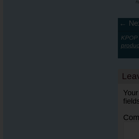
กั
← Nex
KPOP Y
produ
Lea
Your
fiel
Com