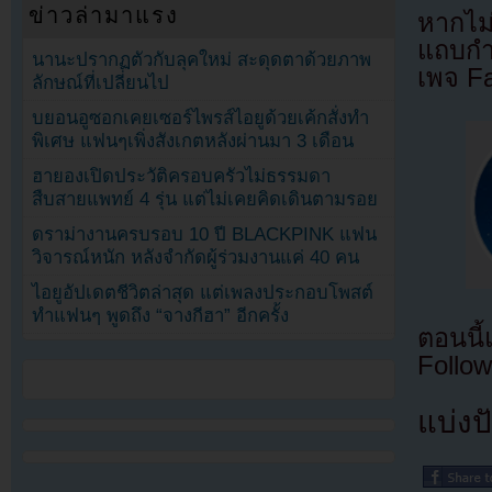
ข่าวล่ามาแรง
หากไม
แถบกำล
นานะปรากฏตัวกับลุคใหม่ สะดุดตาด้วยภาพ
เพจ F
ลักษณ์ที่เปลี่ยนไป
บยอนอูซอกเคยเซอร์ไพรส์ไอยูด้วยเค้กสั่งทำ
พิเศษ แฟนๆเพิ่งสังเกตหลังผ่านมา 3 เดือน
ฮายองเปิดประวัติครอบครัวไม่ธรรมดา
สืบสายแพทย์ 4 รุ่น แต่ไม่เคยคิดเดินตามรอย
ดราม่างานครบรอบ 10 ปี BLACKPINK แฟน
วิจารณ์หนัก หลังจำกัดผู้ร่วมงานแค่ 40 คน
ไอยูอัปเดตชีวิตล่าสุด แต่เพลงประกอบโพสต์
ทำแฟนๆ พูดถึง “จางกีฮา” อีกครั้ง
ตอนนี
Follow
แบ่งปั