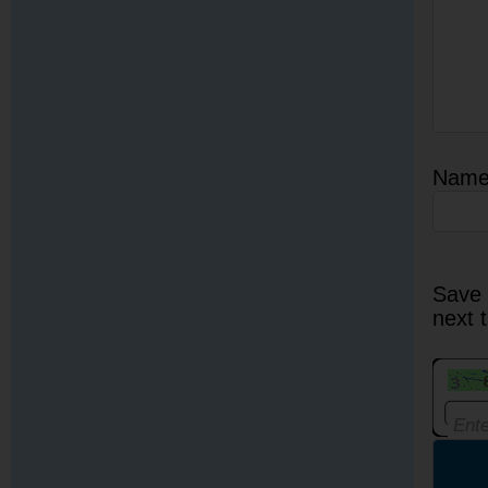
Nam
Save 
next 