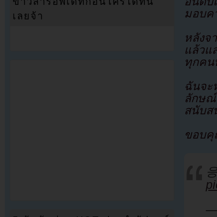
อันดั
ข่าวสารอัพเดทก่อนใครได้ที่นี่
มอบคว
เลยจ้า
หลังจ
แล้วแล
ทุกคนท
ฉันจะท
ลักษณ
สนับส
ขอบคุ
p
—