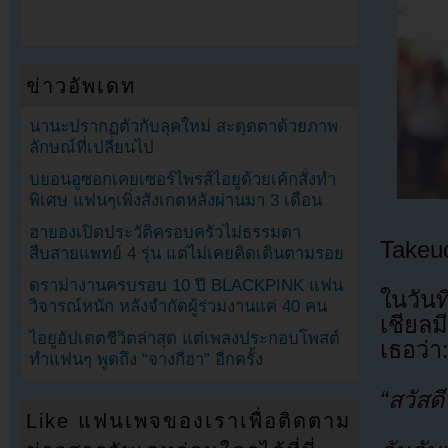
ข่าวอัพเดท
นานะปรากฏตัวกับลุคใหม่ สะดุดตาด้วยภาพ
ลักษณ์ที่เปลี่ยนไป
บยอนอูซอกเคยเซอร์ไพรส์ไอยูด้วยเค้กสั่งทำ
พิเศษ แฟนๆเพิ่งสังเกตหลังผ่านมา 3 เดือน
ฮายองเปิดประวัติครอบครัวไม่ธรรมดา
Takeu
สืบสายแพทย์ 4 รุ่น แต่ไม่เคยคิดเดินตามรอย
ดราม่างานครบรอบ 10 ปี BLACKPINK แฟน
ในวัน
วิจารณ์หนัก หลังจำกัดผู้ร่วมงานแค่ 40 คน
เชียลม
ไอยูอัปเดตชีวิตล่าสุด แต่เพลงประกอบโพสต์
เธอว่า
ทำแฟนๆ พูดถึง “จางกีฮา” อีกครั้ง
“สวัสด
Like แฟนเพจของเราเพื่อติดตาม