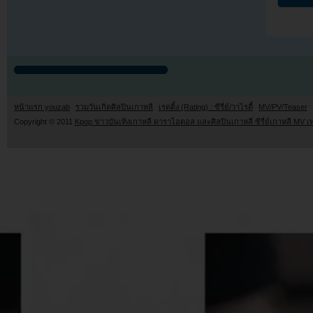
หน้าแรก youzab
รวมวันเกิดศิลปินเกาหลี
เรตติ้ง (Rating) : ซีรี่ย์/วาไรตี้
MV/PV/Teaser
Copyright © 2011
Kpop ข่าวบันเทิงเกาหลี ดาราไอดอล และศิลปินเกาหลี ซีรี่ย์เกาหลี MV เ