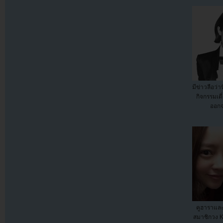
มีข่าวลือว่
กิจกรรมเดี
ออก
คูฮาราแล
สมาชิกวง 