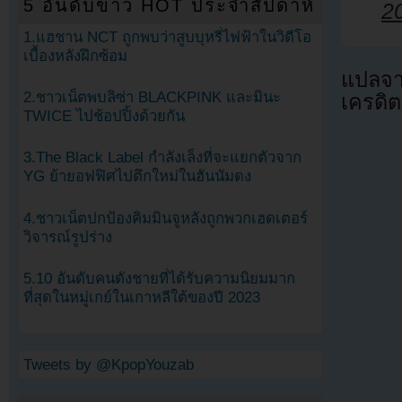
5 อันดับข่าว HOT ประจำสัปดาห์
2
1.แฮชาน NCT ถูกพบว่าสูบบุหรี่ไฟฟ้าในวิดีโอ
เบื้องหลังฝึกซ้อม
แปลจ
2.ชาวเน็ตพบลิซ่า BLACKPINK และมินะ
เครดิต
TWICE ไปช้อปปิ้งด้วยกัน
3.The Black Label กำลังเล็งที่จะแยกตัวจาก
YG ย้ายอฟฟิศไปตึกใหม่ในฮันนัมดง
4.ชาวเน็ตปกป้องคิมมินจูหลังถูกพวกเฮดเตอร์
วิจารณ์รูปร่าง
5.10 อันดับคนดังชายที่ได้รับความนิยมมาก
ที่สุดในหมู่เกย์ในเกาหลีใต้ของปี 2023
Tweets by @KpopYouzab