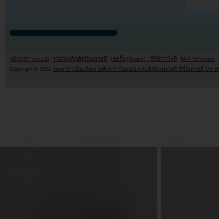
หน้าแรก youzab
รวมวันเกิดศิลปินเกาหลี
เรตติ้ง (Rating) : ซีรี่ย์/วาไรตี้
MV/PV/Teaser
Copyright © 2011
Kpop ข่าวบันเทิงเกาหลี ดาราไอดอล และศิลปินเกาหลี ซีรี่ย์เกาหลี MV เ