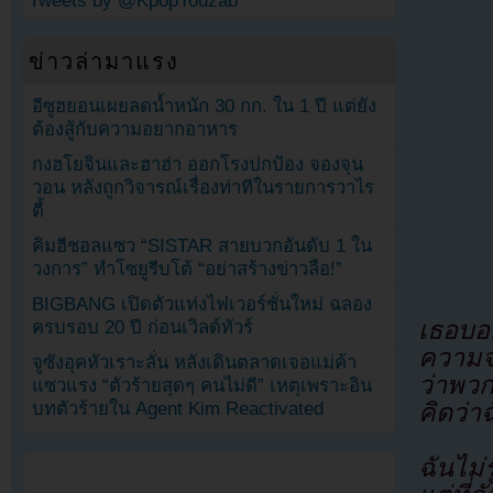
Tweets by @KpopYouzab
ข่าวล่ามาแรง
อีซูฮยอนเผยลดน้ำหนัก 30 กก. ใน 1 ปี แต่ยัง
ต้องสู้กับความอยากอาหาร
กงฮโยจินและฮาฮ่า ออกโรงปกป้อง จองจุน
วอน หลังถูกวิจารณ์เรื่องท่าทีในรายการวาไร
ตี้
คิมฮีชอลแซว “SISTAR สายบวกอันดับ 1 ใน
วงการ” ทำโซยูรีบโต้ “อย่าสร้างข่าวลือ!”
BIGBANG เปิดตัวแท่งไฟเวอร์ชั่นใหม่ ฉลอง
เธอบอก
ครบรอบ 20 ปี ก่อนเวิลด์ทัวร์
ความจร
จูซังอุคหัวเราะลั่น หลังเดินตลาดเจอแม่ค้า
ว่าพวก
แซวแรง “ตัวร้ายสุดๆ คนไม่ดี” เหตุเพราะอิน
บทตัวร้ายใน Agent Kim Reactivated
คิดว่า
ฉันไม