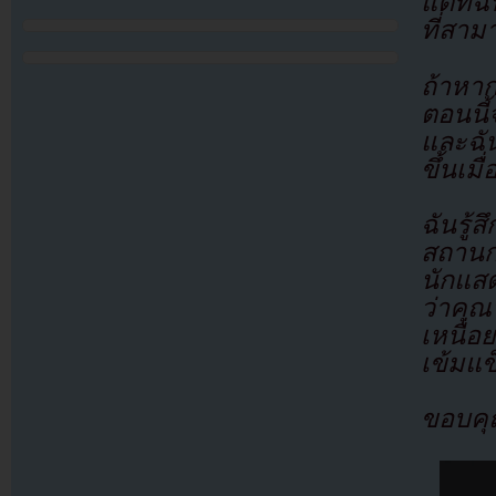
แต่ที่
ที่สาม
ถ้าหา
ตอนนี
และฉัน
ขึ้นเม
ฉันรู้
สถานก
นักแส
ว่าคุ
เหนื่
เข้มแข็
ขอบคุ