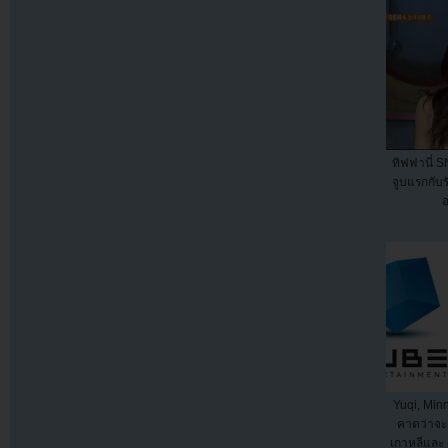
ทิฟฟานี่ S
จูบแรกกับ
อ
Yuqi, Min
คาดว่าจะ
เกาหลีและ