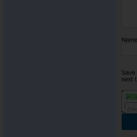
Nam
Save 
next 