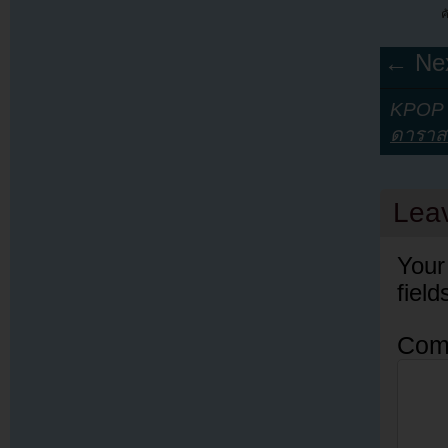
ค
← Nex
KPOP Y
ดาราส
Lea
Your
fiel
Com