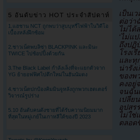
เป็นเว
5 อันดับข่าว HOT ประจำสัปดาห์
ต่อว่า
1.แฮชาน NCT ถูกพบว่าสูบบุหรี่ไฟฟ้าในวิดีโอ
ไม่ได้
เบื้องหลังฝึกซ้อม
‘ไม่แป
ถึงปฏ
2.ชาวเน็ตพบลิซ่า BLACKPINK และมินะ
โรงเร
TWICE ไปช้อปปิ้งด้วยกัน
และทุก
น่ารัง
3.The Black Label กำลังเล็งที่จะแยกตัวจาก
YG ย้ายอฟฟิศไปตึกใหม่ในฮันนัมดง
ของพว
คงอยู่
4.ชาวเน็ตปกป้องคิมมินจูหลังถูกพวกเฮดเตอร์
จนฉัน
วิจารณ์รูปร่าง
เปลี่ย
อุปสร
5.10 อันดับคนดังชายที่ได้รับความนิยมมาก
ไม่ใช่
ที่สุดในหมู่เกย์ในเกาหลีใต้ของปี 2023
ตลอดชี