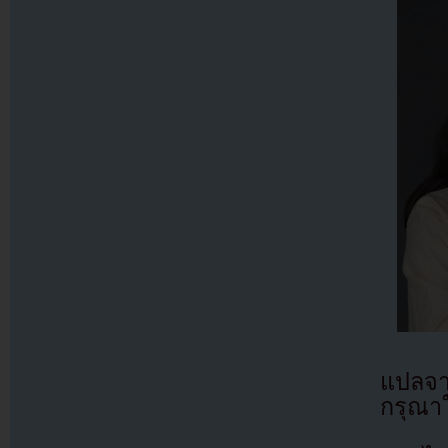
แปลจา
กรุณาใ