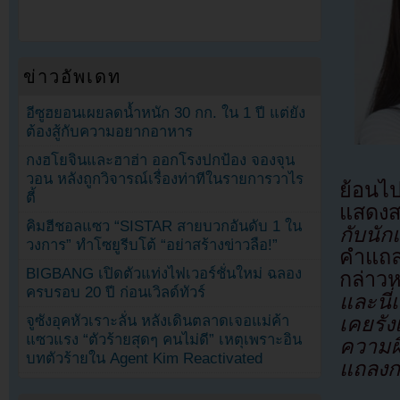
ข่าวอัพเดท
อีซูฮยอนเผยลดน้ำหนัก 30 กก. ใน 1 ปี แต่ยัง
ต้องสู้กับความอยากอาหาร
กงฮโยจินและฮาฮ่า ออกโรงปกป้อง จองจุน
วอน หลังถูกวิจารณ์เรื่องท่าทีในรายการวาไร
ย้อนไป
ตี้
แสดงสา
คิมฮีชอลแซว “SISTAR สายบวกอันดับ 1 ใน
กับนัก
วงการ” ทำโซยูรีบโต้ “อย่าสร้างข่าวลือ!”
คำแถลง
BIGBANG เปิดตัวแท่งไฟเวอร์ชั่นใหม่ ฉลอง
กล่า
ครบรอบ 20 ปี ก่อนเวิลด์ทัวร์
และนี่
เคยรัง
จูซังอุคหัวเราะลั่น หลังเดินตลาดเจอแม่ค้า
แซวแรง “ตัวร้ายสุดๆ คนไม่ดี” เหตุเพราะอิน
ความผ
บทตัวร้ายใน Agent Kim Reactivated
แถลงกา