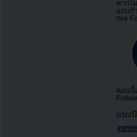
หากไม
แถบกำล
เพจ F
ตอนนี
Follow
แบ่งปั