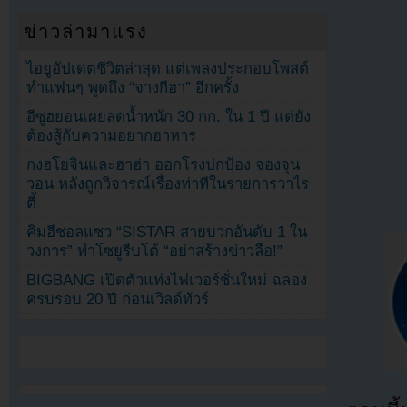
ข่าวล่ามาแรง
ไอยูอัปเดตชีวิตล่าสุด แต่เพลงประกอบโพสต์
ทำแฟนๆ พูดถึง “จางกีฮา” อีกครั้ง
อีซูฮยอนเผยลดน้ำหนัก 30 กก. ใน 1 ปี แต่ยัง
ต้องสู้กับความอยากอาหาร
กงฮโยจินและฮาฮ่า ออกโรงปกป้อง จองจุน
วอน หลังถูกวิจารณ์เรื่องท่าทีในรายการวาไร
ตี้
คิมฮีชอลแซว “SISTAR สายบวกอันดับ 1 ใน
วงการ” ทำโซยูรีบโต้ “อย่าสร้างข่าวลือ!”
BIGBANG เปิดตัวแท่งไฟเวอร์ชั่นใหม่ ฉลอง
ครบรอบ 20 ปี ก่อนเวิลด์ทัวร์