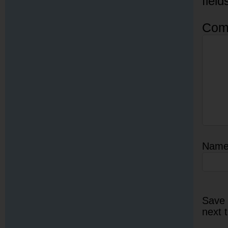
fiel
Com
Nam
Save 
next 