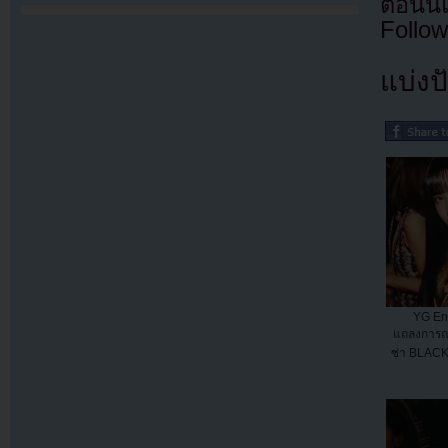
ตอนนี
Follow
แบ่งปั
YG En
แถลงการณ์เก
ซ่า BLACK