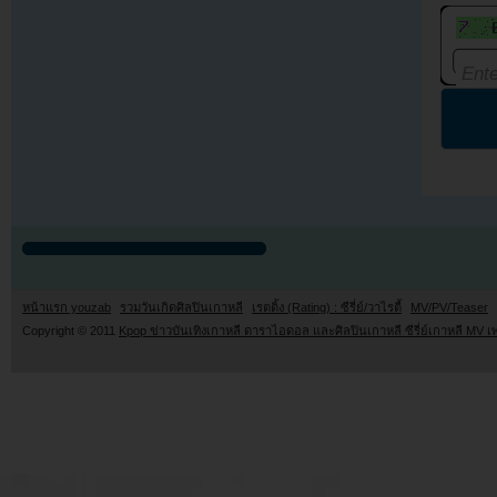
หน้าแรก youzab
รวมวันเกิดศิลปินเกาหลี
เรตติ้ง (Rating) : ซีรี่ย์/วาไรตี้
MV/PV/Teaser
Copyright © 2011
Kpop ข่าวบันเทิงเกาหลี ดาราไอดอล และศิลปินเกาหลี ซีรี่ย์เกาหลี MV เ