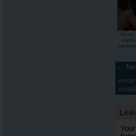
“The Idol” 
เจนนี่ B
แสดงยืนยันแ
← Nex
KPOP Y
youtu
Lea
Your