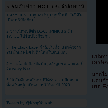
5 อันดับข่าว HOT ประจำสัปดาห์
1.แฮชาน NCT ถูกพบว่าสูบบุหรี่ไฟฟ้าในวิดีโอ
เบื้องหลังฝึกซ้อม
2.ชาวเน็ตพบลิซ่า BLACKPINK และมินะ
TWICE ไปช้อปปิ้งด้วยกัน
3.The Black Label กำลังเล็งที่จะแยกตัวจาก
YG ย้ายอฟฟิศไปตึกใหม่ในฮันนัมดง
แปลจ
เครดิต
4.ชาวเน็ตปกป้องคิมมินจูหลังถูกพวกเฮดเตอร์
วิจารณ์รูปร่าง
หากไม
แถบกำล
5.10 อันดับคนดังชายที่ได้รับความนิยมมาก
ที่สุดในหมู่เกย์ในเกาหลีใต้ของปี 2023
เพจ F
Tweets by @KpopYouzab