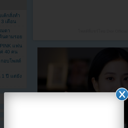
เค้กสั่งทำ
 3 เดือน
รรมดา
โพสต์ที่แชร์โดย Dior Officia
ดเดินตามรอย
KPINK แฟน
แค่ 40 คน
ระกอบโพสต์
1 ปี แต่ยัง