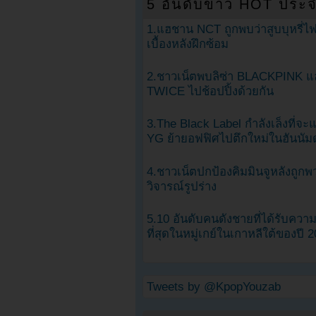
5 อันดับข่าว HOT ประจ
1.แฮชาน NCT ถูกพบว่าสูบบุหรี่ไฟ
เบื้องหลังฝึกซ้อม
2.ชาวเน็ตพบลิซ่า BLACKPINK แ
TWICE ไปช้อปปิ้งด้วยกัน
3.The Black Label กำลังเล็งที่จ
YG ย้ายอฟฟิศไปตึกใหม่ในฮันนัม
4.ชาวเน็ตปกป้องคิมมินจูหลังถูกพ
วิจารณ์รูปร่าง
5.10 อันดับคนดังชายที่ได้รับคว
ที่สุดในหมู่เกย์ในเกาหลีใต้ของปี 
Tweets by @KpopYouzab