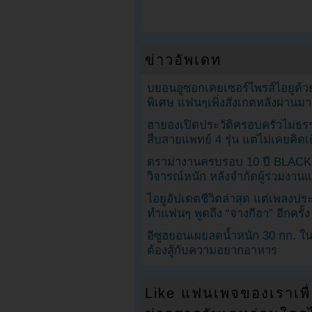
ข่าวอัพเดท
บยอนอูซอกเคยเซอร์ไพรส์ไอยูด้วย
พิเศษ แฟนๆเพิ่งสังเกตหลังผ่านมา
ฮายองเปิดประวัติครอบครัวไม่ธ
สืบสายแพทย์ 4 รุ่น แต่ไม่เคยคิ
ดราม่างานครบรอบ 10 ปี BLAC
วิจารณ์หนัก หลังจำกัดผู้ร่วมงาน
ไอยูอัปเดตชีวิตล่าสุด แต่เพลงป
ทำแฟนๆ พูดถึง “จางกีฮา” อีกครั้ง
อีซูฮยอนเผยลดน้ำหนัก 30 กก. ใน 
ต้องสู้กับความอยากอาหาร
Like แฟนเพจของเราเพื