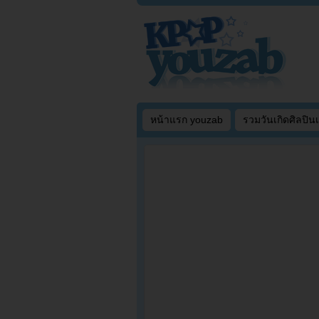
หน้าแรก youzab
รวมวันเกิดศิลปิน