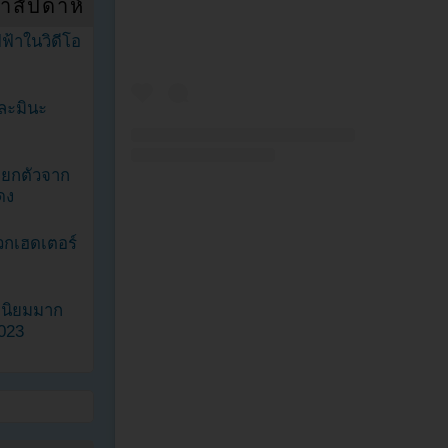
ำสัปดาห์
ฟ้าในวิดีโอ
ละมินะ
ะแยกตัวจาก
ดง
วกเฮดเตอร์
ามนิยมมาก
2023