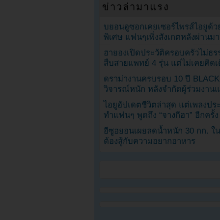
ข่าวล่ามาแรง
บยอนอูซอกเคยเซอร์ไพรส์ไอยูด้วย
พิเศษ แฟนๆเพิ่งสังเกตหลังผ่านมา
ฮายองเปิดประวัติครอบครัวไม่ธ
สืบสายแพทย์ 4 รุ่น แต่ไม่เคยคิ
ดราม่างานครบรอบ 10 ปี BLAC
วิจารณ์หนัก หลังจำกัดผู้ร่วมงาน
ไอยูอัปเดตชีวิตล่าสุด แต่เพลงป
ทำแฟนๆ พูดถึง “จางกีฮา” อีกครั้ง
อีซูฮยอนเผยลดน้ำหนัก 30 กก. ใน 
ต้องสู้กับความอยากอาหาร