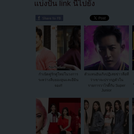
แบ่งปัน link นี้ไปยัง
กำเนิดคู่รักคู่ใหม่ในวงการ
ตัวแทนฮันเกิงปฏิเสธข่าวลือที่
ระหว่างลีบยองฮุนและอีมิน
ว่าเขาจะปรากฏตัวใน
จอง!!
รายการวาไรตี้กับ Super
Junior