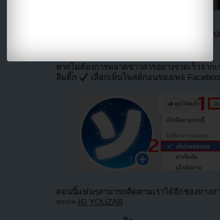
แปลจาก allkpop โดย
Youzab
หากนำออกไปกร
Hotlink ไฟล์ภาพ)
หากไม่ต้องการพลาดข่าวสารอย่างรวดเร็วจาก
ลืมติ๊ก
เลือกเห็นโพสต์ก่อนของเพจ Facebo
ตอนนี้แฟนๆสามารถติดตามเราได้อีกช่องทางสา
==>>
IG YOUZAB