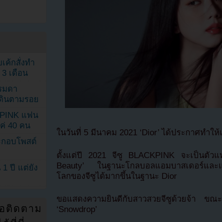
เค้กสั่งทำ
 3 เดือน
รรมดา
ดเดินตามรอย
KPINK แฟน
แค่ 40 คน
ในวันที่ 5 มีนาคม 2021 ‘Dior’ ได้ประกาศทำให้
ระกอบโพสต์
ตั้งแต่ปี 2021 จีซู BLACKPINK จะเป็นตัวแ
Beauty’ ในฐานะโกลบอลแอมบาสเดอร์และแ
1 ปี แต่ยัง
โลกของจีซูได้มากขึ้นในฐานะ Dior
ขอแสดงความยินดีกับสาวสวยจีซูด้วยจ้า ขณะเดี
่อติดตาม
‘Snowdrop’